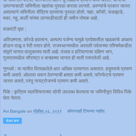
उत्पन्नासाठी जमिनीला खतांचा पुरवठा करावा लागतो. अरण्यांचे प्रकार जास्त
असल्याने जमिनीला सेंद्रिय द्रव्यांचा पुरवठा होतो. चहा, कॉफी, फळझाडे,
मका, गहू, बार्ली यांच्या लागवडीसाठी ही जमीन पोषक आहे.
वाळवंटी मृदा :
अतिउष्णता, कोरडे हवामान, अत्यल्प पर्जन्य यामुळे प्रदेशातील खडकांचे अपक्षय
होऊन वाळू व रेती तयार होते. राजस्थानमधील अरवली पर्वताच्या पश्चिमेकडील
संपूर्ण भागात वालुकामय माती आहे. पंजाब व हरियाणाचा दक्षिण भाग,
गुजरातमधील सौराष्ट्र व कच्छच्या भागात ही माती पसरलेली आहे.
गुणधर्म : या मातीत विरघळलेले क्षार अधिक प्रमाणात असतात. हय़ुमसचे प्रमाण
कमी असते. ओलावा धरून ठेवण्याची क्षमता कमी असते, फॉस्फेटचे प्रमाण
जास्त असते, परंतु नायट्रोजनचे प्रमाण कमी असते.
पिके : कृत्रिम जलसिंचनाच्या सोयी उपलब्ध केल्यास या जमिनीतून विविध पिके
घेता येतात.
Avi Bangale
on
नोव्हेंबर ०६, २०१९
कोणत्याही टिप्पण्‍या नाहीत:
शेअर करा