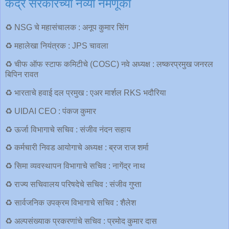
केंद्र सरकारच्या नव्या नेमणूका
♻️ NSG चे महासंचालक : अनूप कुमार सिंग
♻️ महालेखा नियंत्रक : JPS चावला
♻️ चीफ ऑफ स्टाफ कमिटीचे (COSC) नवे अध्यक्ष : लष्करप्रमुख जनरल
बिपिन रावत
♻️ भारताचे हवाई दल प्रमुख : एअर मार्शल RKS भदौरिया
♻️ UIDAI CEO : पंकज कुमार
♻️ ऊर्जा विभागाचे सचिव : संजीव नंदन सहाय
♻️ कर्मचारी निवड आयोगाचे अध्यक्ष : ब्रज राज शर्मा
♻️ सिमा व्यवस्थापन विभागाचे सचिव : नागेंद्र नाथ
♻️ राज्य सचिवालय परिषदेचे सचिव : संजीव गुप्ता
♻️ सार्वजनिक उपक्रम विभागाचे सचिव : शैलेश
♻️ अल्पसंख्याक प्रकरणांचे सचिव : प्रमोद कुमार दास