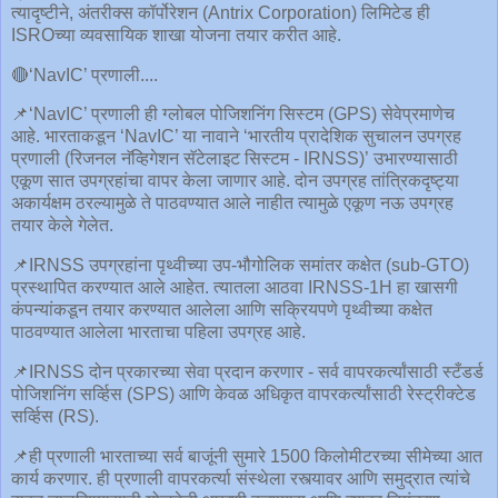
त्यादृष्टीने, अंतरीक्स कॉर्पोरेशन (Antrix Corporation) लिमिटेड ही
ISROच्या व्यवसायिक शाखा योजना तयार करीत आहे.
🔴‘NavIC’ प्रणाली....
📌‘NavIC’ प्रणाली ही ग्लोबल पोजिशनिंग सिस्टम (GPS) सेवेप्रमाणेच
आहे. भारताकडून ‘NavIC’ या नावाने ‘भारतीय प्रादेशिक सुचालन उपग्रह
प्रणाली (रिजनल नॅव्हिगेशन सॅटेलाइट सिस्टम - IRNSS)’ उभारण्यासाठी
एकूण सात उपग्रहांचा वापर केला जाणार आहे. दोन उपग्रह तांत्रिकदृष्ट्या
अकार्यक्षम ठरल्यामुळे ते पाठवण्यात आले नाहीत त्यामुळे एकूण नऊ उपग्रह
तयार केले गेलेत.
📌IRNSS उपग्रहांना पृथ्वीच्या उप-भौगोलिक समांतर कक्षेत (sub-GTO)
प्रस्थापित करण्यात आले आहेत. त्यातला आठवा IRNSS-1H हा खासगी
कंपन्यांकडून तयार करण्यात आलेला आणि सक्रियपणे पृथ्वीच्या कक्षेत
पाठवण्यात आलेला भारताचा पहिला उपग्रह आहे.
📌IRNSS दोन प्रकारच्या सेवा प्रदान करणार - सर्व वापरकर्त्यांसाठी स्टँडर्ड
पोजिशनिंग सर्व्हिस (SPS) आणि केवळ अधिकृत वापरकर्त्यांसाठी रेस्ट्रीक्टेड
सर्व्हिस (RS).
📌ही प्रणाली भारताच्या सर्व बाजूंनी सुमारे 1500 किलोमीटरच्या सीमेच्या आत
कार्य करणार. ही प्रणाली वापरकर्त्या संस्थेला रस्त्यावर आणि समुद्रात त्यांचे