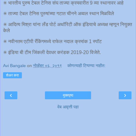
✳ भारतीय पुरुष टेबल टेनिस संघ ताज्या क्रमवारीत 9 व्या स्थानावर आहे
✳ ताज्या टेबल टेनिस पुरुषांच्या गटात चीनने अव्वल स्थान मिळविले
✳ आदित्य मिश्रा यांना लँड पोर्ट अथॉरिटी ऑफ इंडियाचे अध्यक्ष म्हणून नियुक्त
केले
✳ नवीनतम एटीपी रँकिंगमध्ये राफेल नदाल क्रमांक 1 स्पॉट
✳ इंडिया बी टीम जिंकली देवधर करंडक 2019-20 विजेते.
Avi Bangale
on
नोव्हेंबर ०६, २०१९
कोणत्याही टिप्पण्‍या नाहीत:
शेअर करा
‹
›
मुख्यपृष्ठ
वेब आवृत्ती पहा