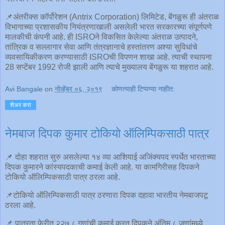
📌अंतरीक्स कॉर्पोरेशन (Antrix Corporation) लिमिटेड, बेंगळुरू ही अंतराळ
विभागाच्या प्रशासकीय नियंत्रणाखाली असलेली भारत सरकारच्या संपूर्णपणे
मालकीची कंपनी आहे. ही ISROने विकसित केलेल्या अंतराळ उत्पादने,
तांत्रिक व सल्लागार सेवा आणि तंत्रज्ञानाचे हस्तांतरण अश्या सुविधांचे
व्यवसायिकीकरण करण्यासाठी ISROची विपणन शाखा आहे. त्याची स्थापना
28 सप्टेंबर 1992 रोजी झाली आणि त्याचे मुख्यालय बेंगळुरू या शहरात आहे.
Avi Bangale
on
नोव्हेंबर ०६, २०१९
कोणत्याही टिप्पण्‍या नाहीत:
शेअर करा
नेमबाज दिपक कुमार टोकियो ऑलिम्पिकसाठी पात्र
📌 दोहा शहरात सुरु असलेल्या १४ व्या आशियाई अजिंक्यपद स्पर्धेत भारताच्या
दिपक कुमारने कांस्यपदकाची कमाई केली आहे. या कामगिरीसह दिपकने
टोकियो ऑलिम्पिकसाठी पात्र ठरला आहे.
📌टोकियो ऑलिम्पिकसाठी पात्र ठरणारा दिपक दहावा भारतीय नेमबाजपटू
ठरला आहे.
📌 पात्रता फेरीत २२७.८ गुणांची कमाई करत दिपकने अंतिम ८ जणांमध्ये