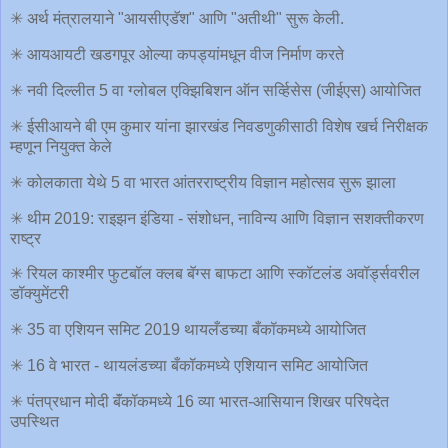
✳ अर्थ मंत्रालयाने "आयसीएडॅश" आणि "अतीथी" सुरू केली.
✳ आयआयटी खडगपूर ओल्या कपड्यांमधून वीज निर्माण करते
✳ नवी दिल्लीत 5 वा ग्लोबल एक्झिबिशन ऑन सर्व्हिसेस (जीईएस) आयोजित
✳ ईसीआयने बी एम कुमार यांना झारखंड निवडणुकीसाठी विशेष खर्च निरीक्षक
म्हणून नियुक्त केले
✳ कोलकाता येथे 5 वा भारत आंतरराष्ट्रीय विज्ञान महोत्सव सुरू झाला
✳ थीम 2019: राइझन इंडिया - संशोधन, नाविन्य आणि विज्ञान सशक्तीकरण
राष्ट्र
✳ रियल काश्मीर फुटबॉल क्लब बॅग्स बाफटा आणि स्कॉटलंड अवॉर्ड्सवरील
डॉक्युमेंटरी
✳ 35 वा एशियन समिट 2019 थायलँडच्या बँकॉकमध्ये आयोजित
✳ 16 वे भारत - थायलंडच्या बँकॉकमध्ये एशियान समिट आयोजित
✳ पंतप्रधान मोदी बॅंकॉकमध्ये 16 व्या भारत-आसियान शिखर परिषदेत
उपस्थित