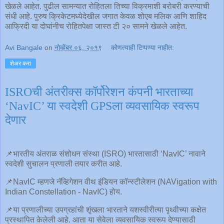
खेळले आहेत. पुढील सामन्यात रोहितला तिच्या विक्रमाशी बरोबरी करण्याची
संधी आहे. पुरुष क्रिकेटमध्येदेखील जगात केवळ शोएब मलिक आणि शाहिद
आफ्रिदी या दोघांनीच रोहितपेक्षा जास्त टी २० सामने खेळले आहेत.
Avi Bangale
on
नोव्हेंबर ०६, २०१९
कोणत्याही टिप्पण्‍या नाहीत:
शेअर करा
ISROची अंतरीक्स कॉर्पोरेशन कंपनी भारताच्या
‘NavIC’ या स्वदेशी GPSला व्यवसायिक स्वरूप
देणार
📌भारतीय अंतराळ संशोधन संस्था (ISRO) भारतासाठी ‘NavIC’ नावाने
स्वदेशी सुचालन प्रणाली तयार करीत आहे.
📌NavIC म्हणजे नॅव्हिगेशन वीथ इंडियन कॉन्स्टीलेशन (NAVigation with
Indian Constellation - NavIC) होय.
📌या प्रणालीच्या उपग्रहांची शृंखला भारताने यशस्वीरीत्या पृथ्वीच्या कक्षेत
प्रस्थापित केलेली आहे. आता या सेवेला व्यवसायिक स्वरूप देण्यासाठी