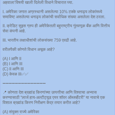
अहवाला’विषयी खाली दिलेली विधाने विचारात घ्या.
I. अमेरिका जगात अग्रस्थानी असलेल्या 10% टक्के धनाढ्य लोकांमध्ये
समाविष्ट असलेल्या धनाढ्य लोकांची सर्वाधिक संख्या असलेला देश ठरला.
II. क्रेडिट सुइस ग्रुप ही अमेरिकेतली बहुराष्ट्रीय गुंतवणूक बँक आणि वित्तीय
सेवा कंपनी आहे.
III. भारतीय लक्षाधीशांची लोकसंख्या 759 एवढी आहे.
वरीलपैकी कोणते विधान अचूक आहे?
(A) I आणि II
(B) I आणि III
(C) II आणि III
(D) केवळ III✅✅
➖➖➖➖➖➖➖➖➖➖➖➖➖➖
📍 कोणता देश ब्रह्मांड किरणांच्या उत्पत्तीचा आणि विश्वाचा अभ्यास
करण्यासाठी “लार्ज हाय-अल्टीट्यूड एयर शॉवर ऑब्जर्व्हेटरी” या नावाचे एक
विशाल ब्रह्मांड किरण निरीक्षण केंद्र तयार करीत आहे?
(A) संयुक्त राज्ये अमेरिका