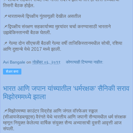
तिसरी बैठक होईल.
📌भारतामध्ये द्विपक्षीय गुंतवणूकी देखील असतील
📌द्विपक्षीय संरक्षण सहकार्याच्या मुद्द्यांवर चर्चा करण्यासाठी भारताने
उझबेकिस्तानची बैठक घेतली.
📌 गेल्या दोन सीएचजी बैठकी गेल्या वर्षी ताजिकिस्तानमधील सोची, रशिया
आणि दुशान्बे येथे 2017 मध्ये झाली.
Avi Bangale
on
नोव्हेंबर ०६, २०१९
कोणत्याही टिप्पण्‍या नाहीत:
शेअर करा
भारत आणि जपान यांच्यातील 'धर्मरक्षक' सैनिकी सराव
मिझोरममध्ये झाला
📌मिझोरमच्या काउंटर विद्रोह आणि जंगल वॉरफेअर स्कूल
(सीआयजेडब्ल्यूएस) वैरंगते येथे भारतीय आणि जपानी सैन्यामधील धर्म संरक्षक
म्हणून नियुक्त केलेल्या वार्षिक संयुक्त सैन्य अभ्यासाची दुसरी आवृत्ती आज
संपली.