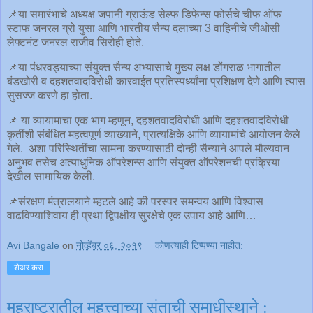
📌या समारंभाचे अध्यक्ष जपानी ग्राऊंड सेल्फ डिफेन्स फोर्सचे चीफ ऑफ
स्टाफ जनरल ग्रो युसा आणि भारतीय सैन्य दलाच्या 3 वाहिनीचे जीओसी
लेफ्टनंट जनरल राजीव सिरोही होते.
📌या पंधरवड्याच्या संयुक्त सैन्य अभ्यासाचे मुख्य लक्ष डोंगराळ भागातील
बंडखोरी व दहशतवादविरोधी कारवाईत प्रतिस्पर्ध्यांना प्रशिक्षण देणे आणि त्यास
सुसज्ज करणे हा होता.
📌 या व्यायामाचा एक भाग म्हणून, दहशतवादविरोधी आणि दहशतवादविरोधी
कृतींशी संबंधित महत्वपूर्ण व्याख्याने, प्रात्यक्षिके आणि व्यायामांचे आयोजन केले
गेले. अशा परिस्थितींचा सामना करण्यासाठी दोन्ही सैन्याने आपले मौल्यवान
अनुभव तसेच अत्याधुनिक ऑपरेशन्स आणि संयुक्त ऑपरेशनची प्रक्रिया
देखील सामायिक केली.
📌संरक्षण मंत्रालयाने म्हटले आहे की परस्पर समन्वय आणि विश्वास
वाढविण्याशिवाय ही प्रथा द्विपक्षीय सुरक्षेचे एक उपाय आहे आणि…
Avi Bangale
on
नोव्हेंबर ०६, २०१९
कोणत्याही टिप्पण्‍या नाहीत:
शेअर करा
महराष्ट्रातील महत्त्वाच्या संताची समाधीस्थाने :