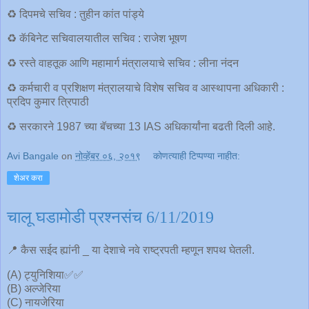
♻️ दिपमचे सचिव : तुहीन कांत पांड्ये
♻️ कॅबिनेट सचिवालयातील सचिव : राजेश भूषण
♻️ रस्ते वाहतूक आणि महामार्ग मंत्रालयाचे सचिव : लीना नंदन
♻️ कर्मचारी व प्रशिक्षण मंत्रालयाचे विशेष सचिव व आस्थापना अधिकारी :
प्रदिप कुमार त्रिपाठी
♻️ सरकारने 1987 च्या बॅचच्या 13 IAS अधिकार्यांना बढती दिली आहे.
Avi Bangale
on
नोव्हेंबर ०६, २०१९
कोणत्याही टिप्पण्‍या नाहीत:
शेअर करा
चालू घडामोडी प्रश्नसंच 6/11/2019
📍 कैस सईद ह्यांनी _ या देशाचे नवे राष्ट्रपती म्हणून शपथ घेतली.
(A) ट्युनिशिया✅✅
(B) अल्जेरिया
(C) नायजेरिया