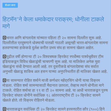
शेअर करा
हिटमॅन’ने केला धमाकेदार पराक्रम; धोनीला टाकले
मागे
🅾भारत आणि बांगलादेश यांच्यात पहिला टी २० सामना दिल्लीत सुरू आहे.
दिल्लीतील प्रदुषणाने धोक्याची पातळी गाठली असूनही भारत-बांगलादेश सामना
हलवण्याच्या हाकेकडे दुर्लक्ष करीत उभय संघ हा सामना खेळत आहेत.
🅾पुढील वर्षी होणाऱ्या टी २० विश्वचषक क्रिकेट स्पर्धेच्या पार्श्वभूमीवर टीम
इंडियाकडून विविध खेळाडूंची चाचपणी सुरू आहे. या मालिकेत अनेक युवा
खेळाडूंना संधी देण्यात आली आहे. तर दुसरीकडे बांगलादेशचा संघ सर्वात
अनुभवी खेळाडू शाकिब अल हसन याच्या अनुपस्थितीत ही मालिका खेळत आहे.
🅾या सामन्यात रोहित शर्माने माजी कर्णधार महेंद्रसिंग धोनी याचा विक्रम
मोडला. रोहित शर्मा सामन्यासाठी मैदानात उतरला, तेव्हाच त्याने धोनीला मागे
टाकले. रोहित शर्माचा हा ९९ वा टी २० सामना आहे. या आधी भारताकडून पुरुष
क्रिकेट संघात धोनीने सर्वाधिक ९८ आंतरराष्ट्रीय टी २० क्रिकेट सामने
खेळले होते. तो विक्रम रोहितने मोडला.
🅾भारताकडून सर्वाधिक टी २० क्रिकेट सामने हरमनप्रीत कौर (१००) हिने