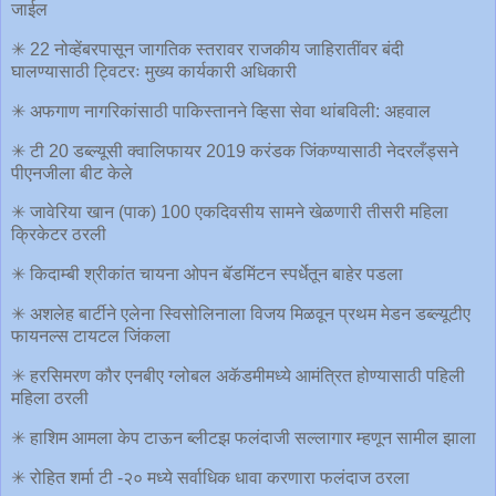
जाईल
✳ 22 नोव्हेंबरपासून जागतिक स्तरावर राजकीय जाहिरातींवर बंदी
घालण्यासाठी ट्विटरः मुख्य कार्यकारी अधिकारी
✳ अफगाण नागरिकांसाठी पाकिस्तानने व्हिसा सेवा थांबविली: अहवाल
✳ टी 20 डब्ल्यूसी क्वालिफायर 2019 करंडक जिंकण्यासाठी नेदरलँड्सने
पीएनजीला बीट केले
✳ जावेरिया खान (पाक) 100 एकदिवसीय सामने खेळणारी तीसरी महिला
क्रिकेटर ठरली
✳ किदाम्बी श्रीकांत चायना ओपन बॅडमिंटन स्पर्धेतून बाहेर पडला
✳ अशलेह बार्टीने एलेना स्विसोलिनाला विजय मिळवून प्रथम मेडन डब्ल्यूटीए
फायनल्स टायटल जिंकला
✳ हरसिमरण कौर एनबीए ग्लोबल अकॅडमीमध्ये आमंत्रित होण्यासाठी पहिली
महिला ठरली
✳ हाशिम आमला केप टाऊन ब्लीटझ फलंदाजी सल्लागार म्हणून सामील झाला
✳ रोहित शर्मा टी -२० मध्ये सर्वाधिक धावा करणारा फलंदाज ठरला