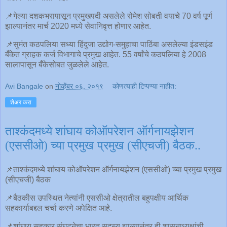
📌गेल्या दशकभरापासून प्रमुखपदी असलेले रोमेश सोबती वयाचे 70 वर्ष पूर्ण
झाल्यानंतर मार्च 2020 मध्ये सेवानिवृत्त होणार आहेत.
📌सुमंत कठपलिया सध्या हिंदुजा उद्योग-समुहाचा पाठिंबा असलेल्या इंडसइंड
बँकेत ग्राहक कर्ज विभागाचे प्रमुख आहेत. 55 वर्षांचे कठपलिया हे 2008
सालापासून बँकेसोबत जुळलेले आहेत.
Avi Bangale
on
नोव्हेंबर ०६, २०१९
कोणत्याही टिप्पण्‍या नाहीत:
शेअर करा
ताश्कंदमध्ये शांघाय कोऑपरेशन ऑर्गनायझेशन
(एससीओ) च्या प्रमुख प्रमुख (सीएचजी) बैठक..
📌ताश्कंदमध्ये शांघाय कोऑपरेशन ऑर्गनायझेशन (एससीओ) च्या प्रमुख प्रमुख
(सीएचजी) बैठक
📌बैठकीस उपस्थित नेत्यांनी एससीओ क्षेत्रातील बहुपक्षीय आर्थिक
सहकार्याबद्दल चर्चा करणे अपेक्षित आहे.
📌शांघाय सहकार संघटनेचा भारत सदस्य झाल्यानंतर ही शासनाध्यक्षांची