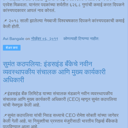
प्रवेश मिळवला. यानंतर पदकांच्या शर्यतीत ६२६.८ गुणांची कमाई करत दिपकने
कांस्यपदकावर आपलं नाव कोरलं.
📌 २०१८ साली झालेल्या नेमबाजी विश्वचषकात दिपकने कांस्यपदकाची कमाई
केली होती.
Avi Bangale
on
नोव्हेंबर ०६, २०१९
कोणत्याही टिप्पण्‍या नाहीत:
शेअर करा
सुमंत कठपलिया: इंडसइंड बँकेचे नवीन
व्यवस्थापकीय संचालक आणि मुख्य कार्यकारी
अधिकारी
📌इंडसइंड बँक लिमिटेड याच्या संचालक मंडळाने नवीन व्यवस्थापकीय
संचालक आणि मुख्य कार्यकारी अधिकारी (CEO) म्हणून सुमंत कठपलिया
यांची नेमणूक केली आहे.
📌सुमंत कठपलिया यांची निवड सध्याचे CEO रोमेश सोबती यांच्या जागेवर
केली गेली आहे. या नियुक्तीचा प्रस्ताव मंजुरीसाठी भारतीय रिझर्व्ह बँकेकडे
पाठविण्यात आला आहे.