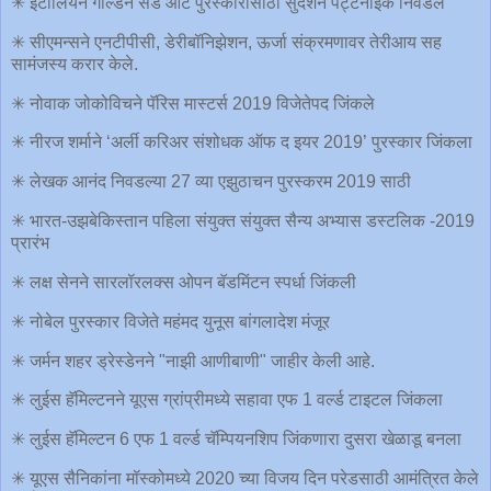
✳ इटालियन गोल्डन सँड आर्ट पुरस्कारासाठी सुदर्शन पट्टनाईक निवडले
✳ सीएमन्सने एनटीपीसी, डेरीबॉनिझेशन, ऊर्जा संक्रमणावर तेरीआय सह
सामंजस्य करार केले.
✳ नोवाक जोकोविचने पॅरिस मास्टर्स 2019 विजेतेपद जिंकले
✳ नीरज शर्माने ‘अर्ली करिअर संशोधक ऑफ द इयर 2019’ पुरस्कार जिंकला
✳ लेखक आनंद निवडल्या 27 व्या एझुठाचन पुरस्करम 2019 साठी
✳ भारत-उझबेकिस्तान पहिला संयुक्त संयुक्त सैन्य अभ्यास डस्टलिक -2019
प्रारंभ
✳ लक्ष सेनने सारलॉरलक्स ओपन बॅडमिंटन स्पर्धा जिंकली
✳ नोबेल पुरस्कार विजेते महंमद युनूस बांगलादेश मंजूर
✳ जर्मन शहर ड्रेस्डेनने "नाझी आणीबाणी" जाहीर केली आहे.
✳ लुईस हॅमिल्टनने यूएस ग्रांप्रीमध्ये सहावा एफ 1 वर्ल्ड टाइटल जिंकला
✳ लुईस हॅमिल्टन 6 एफ 1 वर्ल्ड चॅम्पियनशिप जिंकणारा दुसरा खेळाडू बनला
✳ यूएस सैनिकांना मॉस्कोमध्ये 2020 च्या विजय दिन परेडसाठी आमंत्रित केले