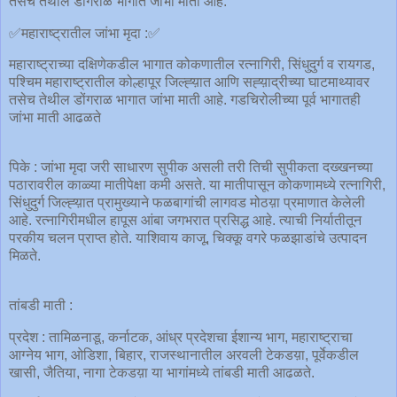
तसेच तेथील डोंगराळ भागात जांभा माती आहे.
✅महाराष्ट्रातील जांभा मृदा :✅
महाराष्ट्राच्या दक्षिणेकडील भागात कोकणातील रत्नागिरी, सिंधुदुर्ग व रायगड,
पश्चिम महाराष्ट्रातील कोल्हापूर जिल्ह्य़ात आणि सह्य़ाद्रीच्या घाटमाथ्यावर
तसेच तेथील डोंगराळ भागात जांभा माती आहे. गडचिरोलीच्या पूर्व भागातही
जांभा माती आढळते
पिके : जांभा मृदा जरी साधारण सुपीक असली तरी तिची सुपीकता दख्खनच्या
पठारावरील काळ्या मातीपेक्षा कमी असते. या मातीपासून कोकणामध्ये रत्नागिरी,
सिंधुदुर्ग जिल्ह्य़ात प्रामुख्याने फळबागांची लागवड मोठय़ा प्रमाणात केलेली
आहे. रत्नागिरीमधील हापूस आंबा जगभरात प्रसिद्ध आहे. त्याची निर्यातीतून
परकीय चलन प्राप्त होते. याशिवाय काजू, चिक्कू वगरे फळझाडांचे उत्पादन
मिळते.
तांबडी माती :
प्रदेश : तामिळनाडू, कर्नाटक, आंध्र प्रदेशचा ईशान्य भाग, महाराष्ट्राचा
आग्नेय भाग, ओडिशा, बिहार, राजस्थानातील अरवली टेकडय़ा, पूर्वेकडील
खासी, जैतिया, नागा टेकडय़ा या भागांमध्ये तांबडी माती आढळते.