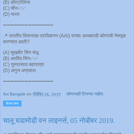
(B) ऑस्ट्रेलिया
(C) चीन✅✅
(D) भारत
➖➖➖➖➖➖➖➖➖➖➖➖➖➖
📍 भारतीय विमानतळ प्राधिकरण (AAI) याच्या अध्यक्षपदी कोणाची नेमणूक
करण्यात आली?
(A) सुखबीर सिंग संधू
(B) अरविंद सिंग✅✅
(C) गुरुप्रसाद महापात्रा
(D) अनुज अग्रवाल
➖➖➖➖➖➖➖➖➖➖➖➖➖➖
Avi Bangale
on
नोव्हेंबर ०६, २०१९
कोणत्याही टिप्पण्‍या नाहीत:
शेअर करा
चालू घडामोडी वन लाइनर्स, 05 नोव्हेंबर 2019.