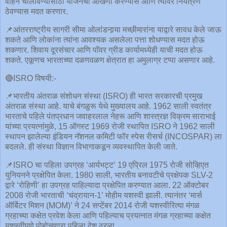
वाहन चालविण्यासाठी योजनेची आखणी करण्यास आणि त्यावर नियंत्रण
ठेवण्यास मदत करणार.
📌आंतरराष्ट्रीय सागरी सीमा ओलांडनार्‍या मच्छीमारांना याद्वारे सावध केले जाऊ
शकते आणि लोकांना त्यांना आवश्यक असलेला पत्ता शोधण्यास मदत होऊ
शकणार. शिवाय दूरसंचार आणि पॉवर ग्रीड कार्यामध्येही याची मदत होऊ
शकते. एकूणच भारताच्या दळणवळण क्षेत्रात हा अमुलाग्र टप्पा असणार आहे.
🔴ISRO विषयी:-
📌भारतीय अंतराळ संशोधन संस्था (ISRO) ही भारत सरकारची प्रमुख
अंतराळ संस्था आहे. याचे बंगळुरू येथे मुख्यालय आहे. 1962 साली स्वतंत्र
भारताचे पहिले पंतप्रधान जवाहरलाल नेहरू आणि शास्त्रज्ञ विक्रम साराभाई
यांच्या प्रयत्नांमुळे, 15 ऑगस्ट 1969 रोजी स्थापित ISRO ने 1962 साली
स्थापन झालेल्या इंडियन नॅशनल कमिटी फॉर स्पेस रीसर्च (INCOSPAR) ला
बदलले. ही संस्था विज्ञान विभागाकडून व्यवस्थापित केली जाते.
📌ISRO चा पहिला उपग्रह ‘आर्यभट्ट’ 19 एप्रिल 1975 रोजी सोव्हिएत
युनियनने प्रक्षेपित केला. 1980 साली, भारतीय बनावटीचे प्रक्षेपक SLV-2
द्वारे ‘रोहिणी’ हा उपग्रह पाहिल्यादा प्रक्षेपित करण्यात आला. 22 ऑक्टोबर
2008 रोजी भारताची ‘चंद्रायान-1’ मोहीम यशस्वी झाली. त्यानंतर ‘मार्स
ऑर्बिटर मिशन (MOM)’ ने 24 सप्टेंबर 2014 रोजी यशस्वीरित्या मंगळ
ग्रहाच्या कक्षेत प्रवेश केला आणि पहिल्याच प्रयत्नात मंगळ ग्रहाच्या कक्षेत
यशस्वीपणे पोहोचणारा पहिला देश ठरला.