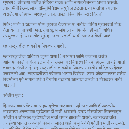
गुणधर्म : तांबडय़ा मातीत सेंद्रिय घटक आणि नायट्रोजनचा अभाव असतो.
त्यात मॅग्नेशिअम, लोह, अ‍ॅल्युमिनिअम संयुगे आढळतात. या मातीचा रंग त्यात
असलेल्या लोहाच्या अंशामुळे लाल, तांबूस किंवा पिवळसर दिसतो.
पिके : पाणी व खतांचा योग्य पुरवठा केल्यास या मातीत विविध प्रकारची पिके
घेता येतात. नाचणी, भात, तंबाखू, भाजीपाला या पिकांना ही माती अधिक
उपयुक्त आहे. या मातीत भुईमूग, ऊस, रताळी यांची लागवड केली जाते.
महाराष्ट्रातील तांबडी व पिवळसर माती :
महाराष्ट्रातील अतिशय जुन्या अशा िवध्ययन आणि कडाप्पा तसेच
आíकयनकालीन गॅ्रनाइट व नीस खडकांवर विदारण क्रिया होऊन तांबडी माती
तयार झालेली आहे. महाराष्ट्रातील तांबडी व पिवळसर माती मर्यादित प्रदेशात
पसरलेली आहे. सहय़ाद्रीच्या पर्वतमय भागात विशेषत: उत्तर कोकणालगत तसेच
विदर्भाच्या पूर्व भागात वर्धा व वैनगंगा नद्यांच्या खोऱ्यात तांबडी व पिवळसर माती
आढळते.
पर्वतीय मृदा :
हिमालयाच्या पर्वतरांगा, सह्य़ाद्रीचा घाटमाथा, पूर्व घाट आणि द्वीपकल्पीय
भारताच्या अरण्याच्या प्रदेशात ही माती आढळते. दगड-गोटय़ांच्या मिश्रणातून
पर्वतीय व डोंगराळ प्रदेशातील माती तयार झालेली असते. उत्तराखंडातील
तराईच्या भागात अरण्याचे प्रमाण जास्त आहे. यामुळे येथे पर्वतीय माती आढळते.
या जमिनीत पोटॅश, फॉस्फरस आणि चुनखडीचे प्रमाण कमी असते. चांगल्या