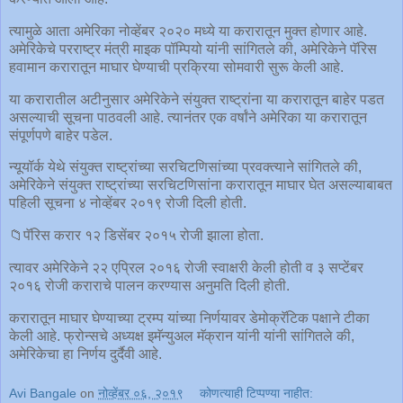
त्यामुळे आता अमेरिका नोव्हेंबर २०२० मध्ये या करारातून मुक्त होणार आहे.
अमेरिकेचे परराष्ट्र मंत्री माइक पॉम्पियो यांनी सांगितले की, अमेरिकेने पॅरिस
हवामान करारातून माघार घेण्याची प्रक्रिया सोमवारी सुरू केली आहे.
या करारातील अटीनुसार अमेरिकेने संयुक्त राष्ट्रांना या करारातून बाहेर पडत
असल्याची सूचना पाठवली आहे. त्यानंतर एक वर्षांने अमेरिका या करारातून
संपूर्णपणे बाहेर पडेल.
न्यूयॉर्क येथे संयुक्त राष्ट्रांच्या सरचिटणिसांच्या प्रवक्त्याने सांगितले की,
अमेरिकेने संयुक्त राष्ट्रांच्या सरचिटणिसांना करारातून माघार घेत असल्याबाबत
पहिली सूचना ४ नोव्हेंबर २०१९ रोजी दिली होती.
📁पॅरिस करार १२ डिसेंबर २०१५ रोजी झाला होता.
त्यावर अमेरिकेने २२ एप्रिल २०१६ रोजी स्वाक्षरी केली होती व ३ सप्टेंबर
२०१६ रोजी कराराचे पालन करण्यास अनुमति दिली होती.
करारातून माघार घेण्याच्या ट्रम्प यांच्या निर्णयावर डेमोक्रॅटिक पक्षाने टीका
केली आहे. फ्रोन्सचे अध्यक्ष इमॅन्युअल मॅक्रान यांनी यांनी सांगितले की,
अमेरिकेचा हा निर्णय दुर्दैवी आहे.
Avi Bangale
on
नोव्हेंबर ०६, २०१९
कोणत्याही टिप्पण्‍या नाहीत: