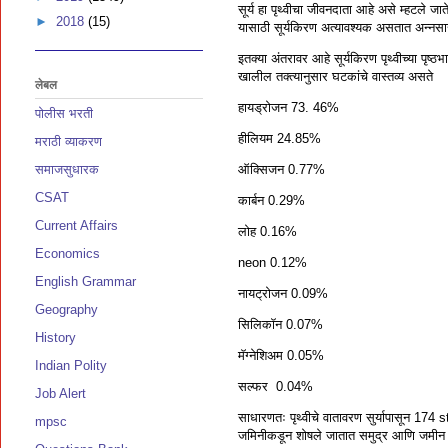
सूर्य हा पृथ्वीचा जीवनदाता आहे असे म्हटले जात
►
2018
(15)
यासाठी सूर्यकिरण अत्यावश्यक असतात अन्नसाख
इतक्या अंतरावर आहे सूर्यकिरण पृथ्वीच्या पृष्
खालील तक्त्यानुसार घटकांचे वास्तव्य असते
लेबल
हायड्रोजन 73. 46%
पोलीस भरती
हीलियम 24.85%
मराठी व्याकरण
समाजसुधारक
ऑक्सिजन 0.77%
CSAT
कार्बन 0.29%
Current Affairs
लोह 0.16%
Economics
neon 0.12%
English Grammar
नायट्रोजन 0.09%
Geography
सिलिकॉन 0.07%
History
मॅग्नेशिअम 0.05%
Indian Polity
सल्फर 0.04%
Job Alert
साधारणतः पृथ्वीचे वातावरण सुर्यापासून 174 st
mpsc
जमिनीकडून शोषले जातात समुद्र आणि जमीन यांनी