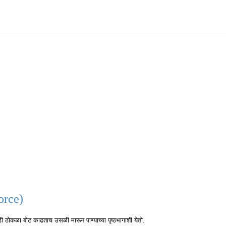
orce)
डी ठोकळा बोट काढताच उसळी मारून पाण्याच्या पृष्ठभागाशी येतो.