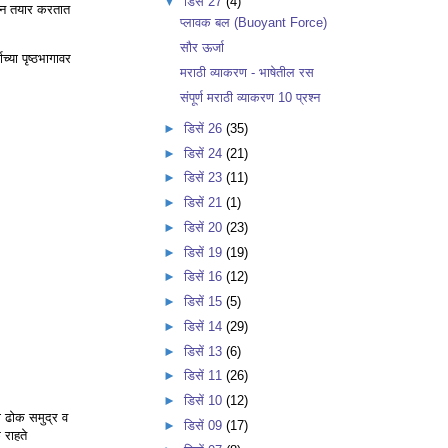
▼
डिसें 27
(4)
 अन्न तयार करतात
प्लावक बल (Buoyant Force)
सौर ऊर्जा
च्या पृष्ठभागावर
मराठी व्याकरण - भाषेतील रस
संपूर्ण मराठी व्याकरण 10 प्रश्न
►
डिसें 26
(35)
►
डिसें 24
(21)
►
डिसें 23
(11)
►
डिसें 21
(1)
►
डिसें 20
(23)
►
डिसें 19
(19)
►
डिसें 16
(12)
►
डिसें 15
(5)
►
डिसें 14
(29)
►
डिसें 13
(6)
►
डिसें 11
(26)
►
डिसें 10
(12)
णे ढोक समुद्र व
►
डिसें 09
(17)
 राहते