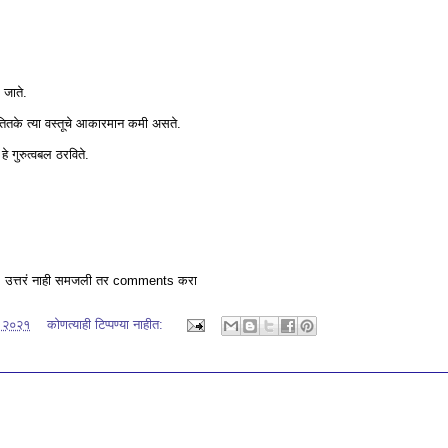
 जाते.
तितके त्या वस्तूचे आकारमान कमी असते.
हे गुरुत्वबल ठरविते.
irm उत्तरं नाही समजली तर comments करा
, २०२१
कोणत्याही टिप्पण्‍या नाहीत: