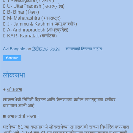
 T -Telangana ( तेलंगाणा)
 U- UttarPradesh ( उत्तरप्रदेश)
 B- Bihar ( बिहार)
 M- Maharashtra ( महाराष्ट्र)
 J - Jammu & Kashmir( जम्मू काश्मीर)
 A- Andhrapradesh (आंध्रप्रदेश)
 KAR- Karnatak (कर्नाटक)
Avi Bangale
on
डिसेंबर १२, २०२२
कोणत्याही टिप्पण्‍या नाहीत:
शेअर करा
लोकसभा
●
लोकसभा
लोकसभेची निर्मिती ब्रिटन आणि कॅनडाच्या कॉमन सभागृहाच्या धर्तीवर
करण्यात आली आहे.
■ सभासदांची संख्या :
घटनेच्या 81 व्या कलमामध्ये लोकसभेच्या सभासदांची संख्या निर्धारित करण्यात
आली आहे. 1974 च्या 31 व्या घटनादुरुस्तीनुसार घटकराज्यांच्या सभासदांची