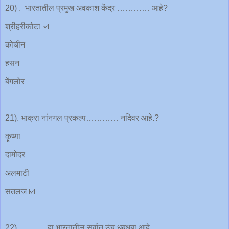
20) . भारतातील प्रमुख अवकाश केंद्र ………… आहे?
श्रीहरीकोटा ☑️
कोचीन
हसन
बेंगलोर
21). भाक्रा नांनगल प्रकल्प………… नदिवर आहे.?
कॄष्णा
दामोदर
अलमाटी
सतलज ☑️
22) . ........... हा भारतातील सर्वात उंच धबधबा आहे.