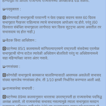
होण्यापूर्वी तो आपला राजीनामा राज्यसभेच्या अध्यक्षाकडे देऊ शकतो.
🧩पदमुक्तता :
🅾कोणत्याही सभागृहाची परवानगी न घेता एखादा सदस्य सतत 60 दिवस
सभागृहात गैरहजर राहिल्यास त्याचे सभासदत्व आपोआप रद्द होते. परंतु (60
दिवसात संबंधित सभागृहाला लागोपाठ चार दिवस सुट्ट्या आल्या असतील तर
सभासदत्व रद्द होत नाही.)
🧩बैठक किंवा आधिवेशन :
🅾घटनेच्या 85/1 कलमामध्ये सांगितल्याप्रमाणे राष्ट्रपती संसदेच्या प्रत्येक
सभागृहाची योग्य वाटेल त्यावेळी अधिवेशन बोलवितो परंतु या अधिवेशनामध्ये
सहा महिन्यांपेक्षा जास्त अंतर नसावे.
🧩गणसंख्या :
🅾कोणतेही सभागृहाचे कामकाज चालविण्यासाठी आवश्यक असलेली सभासद
संख्या म्हणजेच गणसंख्या होय. ती 1/10 इतकी निर्धारित करण्यात आली आहे.
🧩राज्यसभेचा सभापती :
🅾घटनेच्या 89व्या कलमानुसार भारताचा उपराष्ट्रपती हा राज्यसभेचा पदसिद्ध
अध्यक्ष असतो. तो राज्यसभेचा सभासद नसल्यामुळे त्याला सभागृहात मतदान