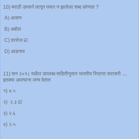
10) मराठी उपसर्ग लागून तयार न झालेला शब्द कोणता ?
A) अजाण
B) अबोल
C) दररोज ☑️
D) आडनाव
11) सन २०१८ मधील उपलब्ध माहितीनुसार भारतीय स्त्रिया सरासरी ....
इतक्या अपत्याना जन्म देतात
१) ४.५
२) २.३ ☑️
३) २.६
४) २.५