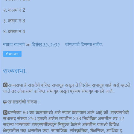
२. कलम न 2
३. कलम न 3
४. कलम न 4
यशाचा राजमार्ग
on
डिसेंबर १२, २०२२
कोणत्याही टिप्पण्‍या नाहीत:
शेअर करा
राज्यसभा.
🅾राज्यसभा हे संसदेचे वरिष्ठ सभागृह असून ते व्दितीय सभागृह आहे असे म्हटले
जाते तर लोकसभा कनिष्ठ सभागृह असून प्रथम सभागृह मानले जाते.
🧩सभासदांची संख्या :
🅾घटनेच्या 80 व्या कलमामध्ये असे स्पष्ट करण्यात आले आहे की, राज्यसभेची
सभासद संख्या 250 इतकी असेल त्यातील 238 निर्वाचित असतील तर 12
सदस्य भारताच्या राष्ट्रपतींकडून नियुक्त केलेले असतील यामध्ये विविध
क्षेत्रातील तज्ञ असतील.उदा. सामाजिक, सांस्कृतिक, शैक्षणिक, आर्थिक इ.