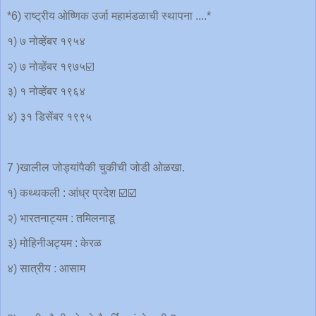
*6) राष्ट्रीय ओष्णिक उर्जा महामंडळाची स्थापना ....*
१) ७ नोव्हेंबर १९५४
२) ७ नोव्हेंबर १९७५☑️
३) १ नोव्हेंबर १९६४
४) ३१ डिसेंबर १९९५
7 )खालील जोड्यांपैकी चुकीची जोडी ओळखा.
१) कथ्थकली : आंध्र प्रदेश ☑️☑️
२) भारतनाट्यम : तमिलनाडू
३) मोहिनीअट्यम : केरळ
४) सात्रीय : आसाम