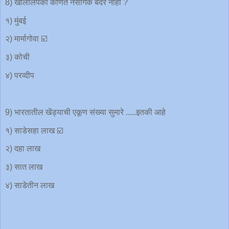
8) खालीलपैकी कोणते नैसर्गिक बंदरे नाही ?
१) मुंबई
२) मार्मागोवा ☑️
३) कोची
४) परव्दीप
9) भारतातील खेंड्याची एकूण संख्या सुमारे .....इतकी आहे
१) साडेसहा लाख ☑️
२) दहा लाख
३) सात लाख
४) साडेतीन लाख