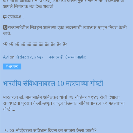
करण्याचा अधिकार नाही परंतु 100 व्या कलमानुसार समान मते पडल्यास तो
आपले निर्णायक मत देऊ शकतो.
🧩उपाध्यक्ष :
🅾राज्यसभेतील निवडून आलेल्या एका सदस्याची उपाध्यक्ष म्हणून निवड केली
जाते.
🦋 🦋 🦋 🦋 🦋 🦋 🦋 🦋 🦋 🦋 🦋
Avi
on
डिसेंबर १२, २०२२
कोणत्याही टिप्पण्‍या नाहीत:
शेअर करा
भारतीय संविधानाबद्दल 10 महत्वाच्या गोष्टी
भारतरत्न डॉ. बाबासाहेब आंबेडकर यांनी २६ नोव्हेंबर १९४९ रोजी देशाला
राज्यघटना प्रदान केली.म्हणून जाणून घेऊयात संविधानाबद्दल १० महत्त्वाच्या
गोष्टी...
१. २६ नोव्हेंबरला संविधान दिवस का साजरा केला जातो?