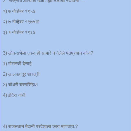
2. राष्ट्रीय ओष्णिक उर्जा महामंडळाची स्थापना ....
१) ७ नोव्हेंबर १९५४
२) ७ नोव्हेंबर १९७५☑️
३) १ नोव्हेंबर १९६४
3) लोकसभेला एकदाही सामारे न गेलेले पंतप्रधान कोण?
1) मोरारजी देसाई
2) लालबहादूर शास्त्री
3) चौधरी चरणसिंह☑️
4) इंदिरा गांधी
4) राजस्थान मैदानी प्रदेशाला काय म्हणतात.?