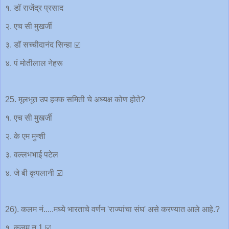
१. डॉ राजेंद्र प्रसाद
२. एच सी मुखर्जी
३. डॉ सच्चीदानंद सिन्हा ☑️
४. पं मोतीलाल नेहरू
25. मूलभूत उप हक्क समिती चे अध्यक्ष कोण होते?
१. एच सी मुखर्जी
२. के एम मुन्शी
३. वल्लभभाई पटेल
४. जे बी कृपलानी ☑️
26). कलम नं.....मध्ये भारताचे वर्णन 'राज्यांचा संघ' असे करण्यात आले आहे.?
१. कलम न 1 ☑️