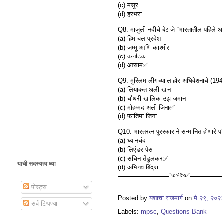
(c) मसूर
(d) हरभरा
Q8. माजुली नदीचे बेट जे “भारतातील पहिले आण
(a) हिमाचल प्रदेश
(b) जम्मू आणि काश्मीर
(c) कर्नाटक
(d) आसाम✅
Q9. मुस्लिम लीगच्या लाहोर अधिवेशनाचे (19
(a) लियाकत अली खान
(b) चौधरी खालिक-उझ-जमान
(c) मोहम्मद अली जिना✅
(d) फातिमा जिना
Q10. भारतरत्न पुरस्काराने सन्मानित होणारे
(a) ध्यानचंद
(b) लिएंडर पेस
(c) सचिन तेंडुलकर✅
याची सदस्यत्व घ्या
(d) अभिनव बिंद्रा
━━━━━━━━༺༻━━━━
पोस्ट्स
Posted by
यशाचा राजमार्ग
on
मे २९, २०२
सर्व टिप्पण्या
Labels:
mpsc
,
Questions Bank