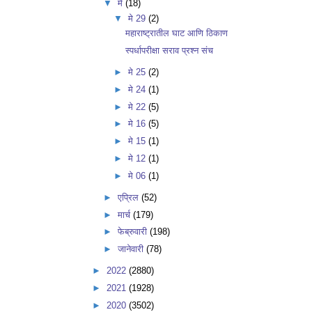
▼
मे
(18)
▼
मे 29
(2)
महाराष्ट्रातील घाट आणि ठिकाण
स्पर्धापरीक्षा सराव प्रश्न संच
►
मे 25
(2)
►
मे 24
(1)
►
मे 22
(5)
►
मे 16
(5)
►
मे 15
(1)
►
मे 12
(1)
►
मे 06
(1)
►
एप्रिल
(52)
►
मार्च
(179)
►
फेब्रुवारी
(198)
►
जानेवारी
(78)
►
2022
(2880)
►
2021
(1928)
►
2020
(3502)