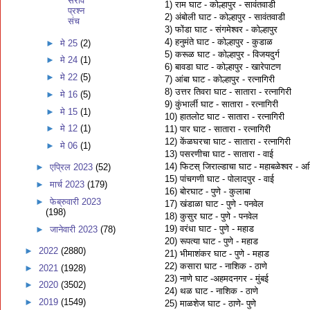
सराव
1) राम घाट - कोल्हापुर - सावंतवाडी
प्रश्न
2) अंबोली घाट - कोल्हापुर - सावंतवाडी
संच
3) फोंडा घाट - संगमेश्वर - कोल्हापुर
4) हनुमंते घाट - कोल्हापुर - कुडाळ
►
मे 25
(2)
5) करूळ घाट - कोल्हापुर - विजयदुर्ग
►
मे 24
(1)
6) बावडा घाट - कोल्हापुर - खारेपाटण
►
मे 22
(5)
7) आंबा घाट - कोल्हापुर - रत्नागिरी
8) उत्तर तिवरा घाट - सातारा - रत्नागिरी
►
मे 16
(5)
9) कुंभार्ली घाट - सातारा - रत्नागिरी
►
मे 15
(1)
10) हातलोट घाट - सातारा - रत्नागिरी
►
मे 12
(1)
11) पार घाट - सातारा - रत्नागिरी
12) केंळघरचा घाट - सातारा - रत्नागिरी
►
मे 06
(1)
13) पसरणीचा घाट - सातारा - वाई
14) फिटस् जिराल्डाचा घाट - महाबळेश्वर - अ
►
एप्रिल 2023
(52)
15) पांचगणी घाट - पोलादपुर - वाई
►
मार्च 2023
(179)
16) बोरघाट - पुणे - कुलाबा
►
फेब्रुवारी 2023
17) खंडाळा घाट - पुणे - पनवेल
(198)
18) कुसुर घाट - पुणे - पनवेल
19) वरंधा घाट - पुणे - महाड
►
जानेवारी 2023
(78)
20) रूपत्या घाट - पुणे - महाड
►
2022
(2880)
21) भीमाशंकर घाट - पुणे - महाड
22) कसारा घाट - नाशिक - ठाणे
►
2021
(1928)
23) नाणे घाट -अहमदनगर - मुंबई
►
2020
(3502)
24) थळ घाट - नाशिक - ठाणे
►
2019
(1549)
25) माळशेज घाट - ठाणे- पुणे