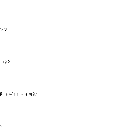
ोता?
ल नाही?
णि काश्मीर राज्याचा आहे?
त?