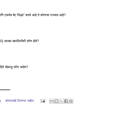
ि एकमेव बेट जिल्हा” बनले आहे ते कोणत्या राज्यात आहे?
40) अध्यक्ष खालीलपैकी कोण होते?
 पहिले खेळाडू कोण आहेत?
━━━━
३
कोणत्याही टिप्पण्‍या नाहीत: