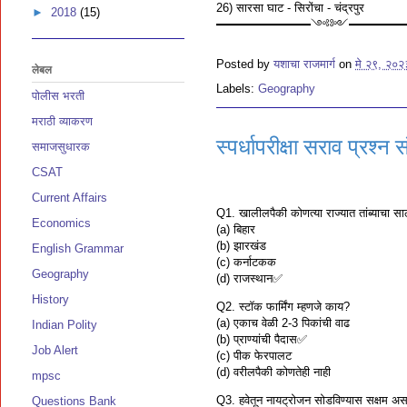
26) सारसा घाट - सिरोंचा - चंद्रपुर
►
2018
(15)
━━━━━━━━༺༻━━━━
Posted by
यशाचा राजमार्ग
on
मे २९, २०२
लेबल
Labels:
Geography
पोलीस भरती
मराठी व्याकरण
स्पर्धापरीक्षा सराव प्रश्न 
समाजसुधारक
CSAT
Current Affairs
Q1. खालीलपैकी कोणत्या राज्यात तांब्याचा सा
Economics
(a) बिहार
(b) झारखंड
English Grammar
(c) कर्नाटकक
Geography
(d) राजस्थान✅
History
Q2. स्टॉक फार्मिंग म्हणजे काय?
(a) एकाच वेळी 2-3 पिकांची वाढ
Indian Polity
(b) प्राण्यांची पैदास✅
Job Alert
(c) पीक फेरपालट
(d) वरीलपैकी कोणतेही नाही
mpsc
Q3. हवेतून नायट्रोजन सोडविण्यास सक्षम अस
Questions Bank