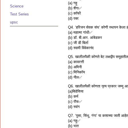
(a) गहू
Science
(b) शेंगा✅
(c) कॉफी
Test Series
(d) रबर
upsc
Q4. ‘हरिजन सेवक संघ’ कोणी स्थापन केला ह
(a) महात्मा गांधी✅
(b) डॉ. बी.आर. आंबेडकर
(c) जी डी बिर्ला
(d) स्वामी विवेकानंद
Q5. खालीलपैकी कोणते बेट लक्षद्वीप समूहाती
(a) कावरत्ती
(b) अमिनी
(c) मिनिकॉय
(d) नील✅
Q6. खालीलपैकी कोणता नृत्य प्रकार जम्मू आ
(a)बिडेसिया
(b) कर्म
(c) रौफ✅
(d) स्वांग
Q7. ‘पुसा, सिंधू, गंगा’ या कशाच्या जाती आहे
(a) गहू✅
(b) भात