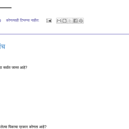
━━━━
३
कोणत्याही टिप्पण्‍या नाहीत:
संच
ठा सर्वात जास्त आहे?
लेल्या पिकाचा प्रकार कोणता आहे?