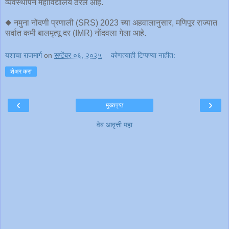
व्यवस्थापन महाविद्यालय ठरले आहे.
◆ नमुना नोंदणी प्रणाली (SRS) 2023 च्या अहवालानुसार, मणिपूर राज्यात
सर्वात कमी बालमृत्यू दर (IMR) नोंदवला गेला आहे.
यशाचा राजमार्ग
on
सप्टेंबर ०६, २०२५
कोणत्याही टिप्पण्‍या नाहीत:
शेअर करा
‹
›
मुख्यपृष्ठ
वेब आवृत्ती पहा