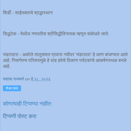
शिर्डी - साईभक्ताचे श्रद्धास्थान
सिद्धटेक - येथील गणपतीस श्रीसिद्धीविनायक म्हणून संबोधले जाते.
भंडारदारा - अकोले तालुक्यात प्रवारा नदीवर 'भंडारदरा' हे धरण बांधण्यात आले
आहे. निसर्गरम्य परिसरामुळे हे थंड हवेचे ठिकाण पर्यटकांचे आकर्षणस्थळ बनले
आहे.
यशाचा राजमार्ग
on
मे २८, २०२६
शेअर करा
कोणत्याही टिप्पण्‍या नाहीत:
टिप्पणी पोस्ट करा