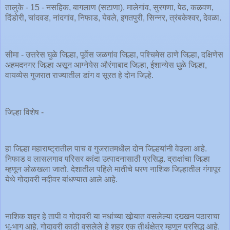
तालुके - 15 - नसहिक, बागलाण (सटाणा), मालेगांव, सुरगणा, पेठ, कळवण,
दिंडोरी, चांदवड, नांदगांव, निफाड, येवले, इगतपुरी, सिन्नर, त्रंबकेश्वर, देवळा.
सीमा - उत्तरेस घुळे जिल्हा, पूर्वेस जळगांव जिल्हा, पश्चिमेस ठाणे जिल्हा, दक्षिणेस
अहमदनगर जिल्हा असून आग्नेयेस औरंगाबाद जिल्हा, ईशान्येस धुळे जिल्हा,
वायव्येस गुजरात राज्यातील डांग व सूरत हे दोन जिल्हे.
जिल्हा विशेष -
हा जिल्हा महाराष्ट्रातील पाच व गुजरातमधील दोन जिल्हयांनी वेढला आहे.
निफाड व लासलगाव परिसर कांदा उत्पादनासाठी प्रसिद्ध. द्राक्षांचा जिल्हा
म्हणून ओळखला जातो. देशातील पहिले मातीचे धरण नाशिक जिल्हातील गंगापूर
येथे गोदावरी नदीवर बांधण्यात आले आहे.
नाशिक शहर हे तापी व गोदावरी या नधांच्या खोर्‍यात वसलेल्या दख्खन पठाराचा
भू-भाग आहे. गोदावरी काठी वसलेले हे शहर एक तीर्थक्षेत्र म्हणून प्रसिद्ध आहे.