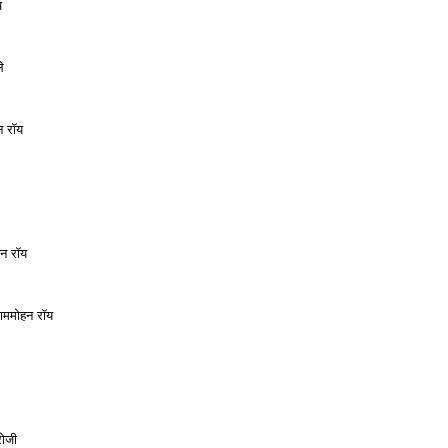
ख
े
न रॉय
हन रॉय
राममोहन रॉय
रोजी