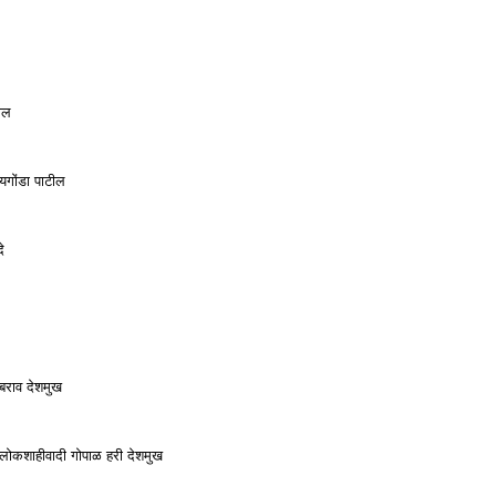
ील
ायगोंडा पाटील
े
ाबराव देशमुख
क - लोकशाहीवादी गोपाळ हरी देशमुख