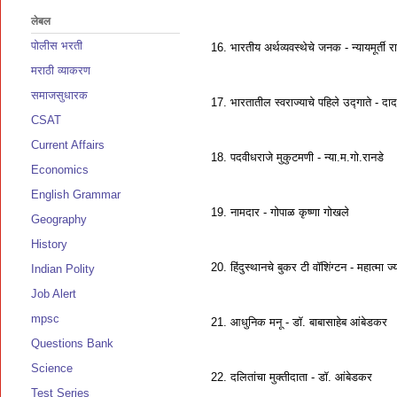
लेबल
पोलीस भरती
16. भारतीय अर्थव्यवस्थेचे जनक - न्यायमूर्ती र
मराठी व्याकरण
समाजसुधारक
17. भारतातील स्वराज्याचे पहिले उद्गाते - दा
CSAT
Current Affairs
18. पदवीधराजे मुकुटमणी - न्या.म.गो.रानडे
Economics
English Grammar
19. नामदार - गोपाळ कृष्णा गोखले
Geography
History
20. हिंदुस्थानचे बुकर टी वॉशिंग्टन - महात्मा ज्
Indian Polity
Job Alert
mpsc
21. आधुनिक मनू - डॉ. बाबासाहेब आंबेडकर
Questions Bank
Science
22. दलितांचा मुक्तीदाता - डॉ. आंबेडकर
Test Series