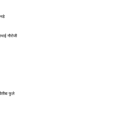
ानडे
दाभाई नौरोजी
योतीबा फुले