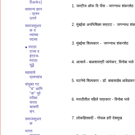
Banks)
1. जस्टीज ऑफ दि पीस - जगन्नाथ शंकरशेठ
सामान्य ज्ञान
- प्रश्न
उत्तरे
2. मुंबईचा अनभिषिक्त सम्राट - जगन्नाथ शं
समाजसुधार
क व
त्यांच्या
पदव्या
3. मुंबईचा शिल्पकार - जगन्नाथ शंकरशेठ
● मराठा
राज्य व
इंग्रज-
मराठा
4. आचार्य - बाळशास्त्री जांभेकर, विनोबा भावे
युद्धे
महत्वाचे
प्रश्नसंच
5. घटनेचे शिल्पकार - डॉ. बाबासाहेब आंबेडकर
संयुक्त गट
"ब" आणि
"क" पूर्व
परीक्षा
6. मराठीतील पहिले पत्रकार - विनोबा भावे
सराव
चाचणी
क्र.
7. लोकहितवादी - गोपाळ हरी देशमुख
समाजसुधार
क
भारत