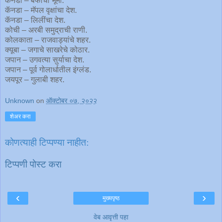
कॅनडा – बर्फाची भूमी.
कॅनडा – मॅपल वृक्षांचा देश.
कॅनडा – लिलींचा देश.
कोची – अरबी समुद्राची राणी.
कोलकाता – राजवाड्यांचे शहर.
क्यूबा – जगाचे साखरेचे कोठार.
जपान – उगवत्या सुर्याचा देश.
जपान – पूर्व गोलार्धातील इंग्लंड.
जयपूर – गुलाबी शहर.
Unknown
on
ऑक्टोबर ०७, २०२२
शेअर करा
कोणत्याही टिप्पण्‍या नाहीत:
टिप्पणी पोस्ट करा
‹
›
मुख्यपृष्ठ
वेब आवृत्ती पहा