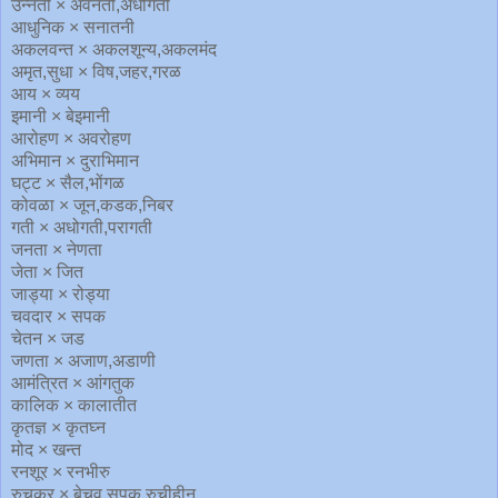
उन्नती × अवनती,अधोगती
आधुनिक × सनातनी
अकलवन्त × अकलशून्य,अकलमंद
अमृत,सुधा × विष,जहर,गरळ
आय × व्यय
इमानी × बेइमानी
आरोहण × अवरोहण
अभिमान × दुराभिमान
घट्ट × सैल,भोंगळ
कोवळा × जून,कडक,निबर
गती × अधोगती,परागती
जनता × नेणता
जेता × जित
जाड्या × रोड्या
चवदार × सपक
चेतन × जड
जणता × अजाण,अडाणी
आमंत्रित × आंगतुक
कालिक × कालातीत
कृतज्ञ × कृतघ्न
मोद × खन्त
रनशूर × रनभीरु
रुचकर × बेचव,सपक,रुचीहीन