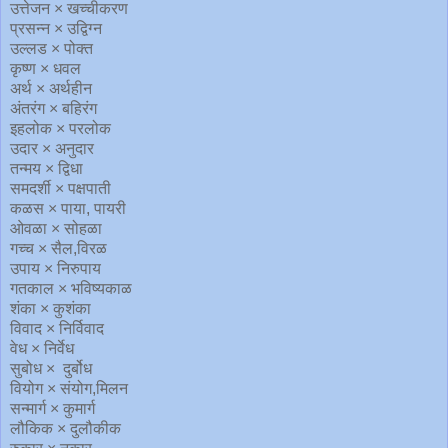
उत्तेजन × खच्चीकरण
प्रसन्न × उद्विग्न
उल्लड × पोक्त
कृष्ण × धवल
अर्थ × अर्थहीन
अंतरंग × बहिरंग
इहलोक × परलोक
उदार × अनुदार
तन्मय × द्विधा
समदर्शी × पक्षपाती
कळस × पाया, पायरी
ओवळा × सोहळा
गच्च × सैल,विरळ
उपाय × निरुपाय
गतकाल × भविष्यकाळ
शंका × कुशंका
विवाद × निर्विवाद
वेध × निर्वेध
सुबोध × दुर्बोध
वियोग × संयोग,मिलन
सन्मार्ग × कुमार्ग
लौकिक × दुलौकीक