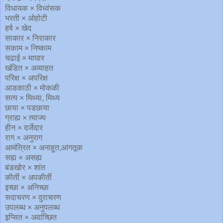
विधायक × विध्वंसक
भरती × ओहोटी
हर्ष × खेद
साकार × निराकार
सकाम × निष्काम
चढाई × माघार
खंडित × अव्याहत
परिक्ष × अपरिक्ष
आडकाठी × मोकळी
सत्य × मिथ्या, मिथ्य
छाया × पडछाया
ग्राह्य × त्याज्य
हीन × दर्जेदार
राग × अनुराग
आमंत्रित × अनाहूत,आंगतूक
सह्य × असह्य
बंडखोर × शांत
कीर्ती × अपकीर्ती
इच्छा × अनिच्छा
सदाचरण × दुराचरण
उपलब्ध × अनुपलब्ध
इप्सित × अवांच्छित