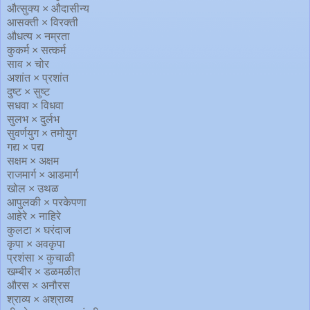
औत्सुक्य × औदासीन्य
आसक्ती × विरक्ती
औधत्य × नम्रता
कुकर्म × सत्कर्म
साव × चोर
अशांत × प्रशांत
दुष्ट × सुष्ट
सधवा × विधवा
सुलभ × दुर्लभ
सुवर्णयुग × तमोयुग
गद्य × पद्य
सक्षम × अक्षम
राजमार्ग × आडमार्ग
खोल × उथळ
आपुलकी × परकेपणा
आहेरे × नाहिरे
कुलटा × घरंदाज
कृपा × अवकृपा
प्रशंसा × कुचाळी
खम्बीर × डळमळीत
औरस × अनौरस
श्राव्य × अश्राव्य