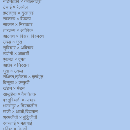
नीटनेटका × गबाळयंत्री
टंचाई × रेलचेल
इष्टाग्रह × दुराग्रह
साकल्य × वैफल्य
साकार × निराकार
तारतम्य × अविवेक
आठवण × विसर, विस्मरण
उघड × गुप्त
सुविचार × अविचार
उद्योगी × आळशी
एकमत × दुमत
आक्षेप × निरसन
गुंता × उकल
संक्षिप्त,त्रोटक × इत्यंभूत
विन्मुख × उन्मुखी
खंडन × मंडन
सामूहिक × वैयक्तिक
वस्तुस्थिती × आभास
क्षणभंगुर × चिरकलीन
माजी × आजी,विद्यमान
श्रमजीवी × बुद्धिजीवी
स्वस्ताई × महागाई
गर्विष्ठ × निगर्वी