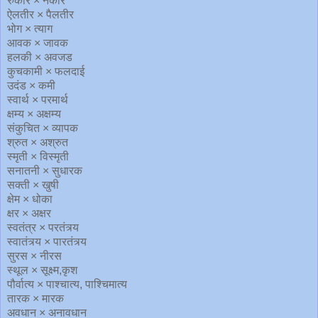
रुकार × नकार
ऐलतीर × पैलतीर
भोग × त्याग
आवक × जावक
हलकी × अवजड
कुचकामी × फलदाई
उदंड × कमी
स्वार्थ × परमार्थ
क्षम्य × अक्षम्य
संकुचित × व्यापक
श्रुत × अश्रुत
स्मृती × विस्मृती
सनातनी × सुधारक
सक्ती × खुषी
क्षेम × धोका
क्षर × अक्षर
स्वतंत्र × परतंत्र्य
स्वातंत्र्य × पारतंत्र्य
सुरस × नीरस
स्थूल × सूक्ष्म,कृश
पौर्वात्य × पाश्चात्य, पाश्चिमात्य
तारक × मारक
अवधान × अनावधान