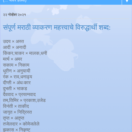
▼
२२ नोव्हेंबर २०२१
संपूर्ण मराठी व्याकरण महत्त्वाचे विरुद्धार्थी शब्द:
उदय × अस्त
आदी × अनादी
किंकर,चाकर × मालक,धनी
मर्त्य × अमर
सकाम × निकाम
धुरीण × अनुयायी
रंक × राव,धनाढ्य
दीप्ती × अंधःकार
दुभती × भाकड
दैववाद × प्रयत्नवाद
तम,तिमिर × प्रकाश,उजेड
विनंती × ताकीद
जागृत × निद्रिस्त
तृप्त × अतृप्त
तजेलदार × कोमेजलेले
झकास × निकृष्ट