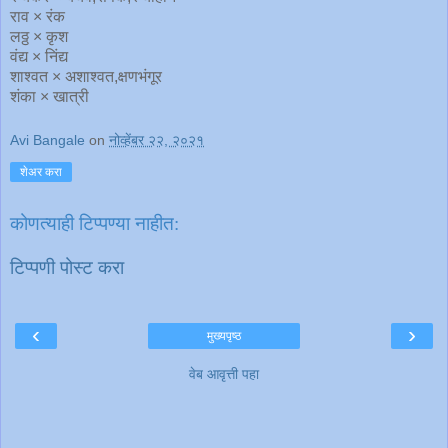
राव × रंक
लठ्ठ × कृश
वंद्य × निंद्य
शाश्वत × अशाश्वत,क्षणभंगूर
शंका × खात्री
Avi Bangale
on
नोव्हेंबर २२, २०२१
शेअर करा
कोणत्याही टिप्पण्‍या नाहीत:
टिप्पणी पोस्ट करा
‹
›
मुख्यपृष्ठ
वेब आवृत्ती पहा