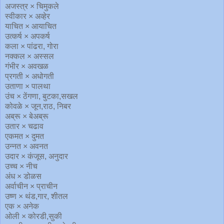
अजस्त्र × चिमुकले
स्वीकार × अव्हेर
याचित × आयाचित
उत्कर्ष × अपकर्ष
कला × पांढरा, गोरा
नक्कल × अस्सल
गंभीर × अवखळ
प्रगती × अधोगती
उताणा × पालथा
उंच × ठेंगणा, बुटका,सखल
कोवळे × जून,राठ, निबर
अब्रू × बेअब्रू
उतार × चढाव
एकमत × दुमत
उन्नत × अवनत
उदार × कंजूस, अनुदार
उच्च × नीच
अंध × डोळस
अर्वाचीन × प्राचीन
उष्ण × थंड,गार, शीतल
एक × अनेक
ओली × कोरडी,सुकी