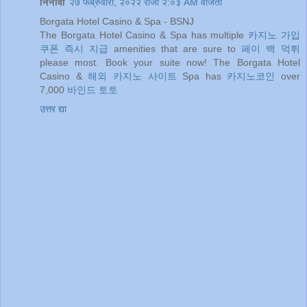
निनावी
२७ फेब्रुवारी, २०२२ रोजी २:०३ AM वाजता
Borgata Hotel Casino & Spa - BSNJ
The Borgata Hotel Casino & Spa has multiple
카지노 가입
쿠폰 즉시 지급
amenities that are sure to
페이 백 먹튀
please most. Book your suite now! The Borgata Hotel
Casino &
해외 카지노 사이트
Spa has
카지노코인
over
7,000
바인드 토토
उत्तर द्या