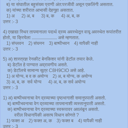
ब) या संघातील बहुसंख्य प्राणी अंत:परजीवी असून एकलिंगी असतात.
क) यांच्या शरीरात आभासी देहगुहा असतात.
1) अ 2) अ, ब 3) ब, क 4) अ, ब, क
उत्तर :- 3
4) एखाद्या स्थिर तापमानाला पदार्थ द्रव्य अवस्थेतून वायू अवस्थेत रूपांतरीत
होतो, या क्रियेला ...................... असे म्हणतात.
1) संप्लवन 2) संघनन 3) बाष्पीभवन 4) यापैकी नाही
उत्तर :- 3
5) अ) शास्त्रज्ञ रेनकीट बेनकिशर यांनी डेटॉल तयार केले.
ब) डेटॉल हे पाण्यात अद्रावणीय असते.
क) डेटॉलचे सामान्य सूत्र C8H9CIO असे आहे.
1) अ योग्य, ब व क अयोग्य 2) अ, ब योग्य, क अयोग्य
3) अ, ब, क सर्व योग्य 4) अ, ब, क सर्व अयोग्य
उत्तर :- 3
1) अ) बाष्पीभवनाचा वेग द्रव्याच्या पृष्ठभागाशी समानुपपाती असतो.
ब) बाष्पीभवनाचा वेग द्रव्याच्या तापमानाशी व्यस्तानुपाती असतो.
क) बाष्पीभवनाचा वेग द्रव्याच्या स्वरूपावर अवलंबून असतो.
वरील विधानांपैकी असत्य विधान कोणते ?
1) फक्त अ 2) फक्त अ, क 3) फक्त ब 4) यापैकी नाही
उत्तर :- 3