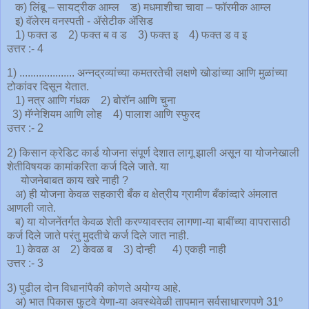
क) लिंबू – सायट्रीक आम्ल ड) मधमाशीचा चावा – फॉरमीक आम्ल
इ) वॅलेरम वनस्पती - ॲसेटीक ॲसिड
1) फक्त ड 2) फक्त ब व ड 3) फक्त इ 4) फक्त ड व इ
उत्तर :- 4
1) .................... अन्नद्रव्यांच्या कमतरतेची लक्षणे खोडांच्या आणि मुळांच्या
टोकांवर दिसून येतात.
1) नत्र आणि गंधक 2) बोरॉन आणि चुना
3) मॅग्नेशियम आणि लोह 4) पालाश आणि स्फुरद
उत्तर :- 2
2) किसान क्रेडिट कार्ड योजना संपूर्ण देशात लागू झाली असून या योजनेखाली
शेतीविषयक कामांकरिता कर्ज दिले जाते. या
योजनेबाबत काय खरे नाही ?
अ) ही योजना केवळ सहकारी बँक व क्षेत्रीय ग्रामीण बँकांव्दारे अंमलात
आणली जाते.
ब) या योजनेंतर्गत केवळ शेती करण्यावस्तव लागणा-या बाबींच्या वापरासाठी
कर्ज दिले जाते परंतु मुदतीचे कर्ज दिले जात नाही.
1) केवळ अ 2) केवळ ब 3) दोन्ही 4) एकही नाही
उत्तर :- 3
3) पुढील दोन विधानांपैकी कोणते अयोग्य आहे.
अ) भात पिकास फुटवे येणा-या अवस्थेवेळी तापमान सर्वसाधारणपणे 31º