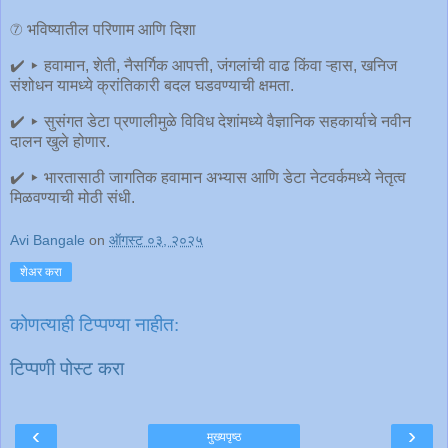
⑦ भविष्यातील परिणाम आणि दिशा
✔️ ▸ हवामान, शेती, नैसर्गिक आपत्ती, जंगलांची वाढ किंवा ऱ्हास, खनिज
संशोधन यामध्ये क्रांतिकारी बदल घडवण्याची क्षमता.
✔️ ▸ सुसंगत डेटा प्रणालीमुळे विविध देशांमध्ये वैज्ञानिक सहकार्याचे नवीन
दालन खुले होणार.
✔️ ▸ भारतासाठी जागतिक हवामान अभ्यास आणि डेटा नेटवर्कमध्ये नेतृत्व
मिळवण्याची मोठी संधी.
Avi Bangale
on
ऑगस्ट ०३, २०२५
शेअर करा
कोणत्याही टिप्पण्‍या नाहीत:
टिप्पणी पोस्ट करा
‹
›
मुख्यपृष्ठ