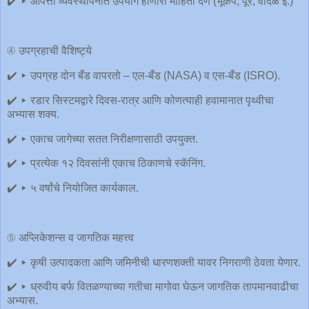
✔️ ▸ आपत्ती व्यवस्थापनात उपयोग होणारी माहिती देणे (भूकंप, पूर, वादळ इ.)
④ उपग्रहाची वैशिष्ट्ये
✔️ ▸ उपग्रह दोन बँड वापरतो – एल-बँड (NASA) व एस-बँड (ISRO).
✔️ ▸ रडार सिस्टमद्वारे दिवस-रात्र आणि कोणत्याही हवामानात पृथ्वीचा
अभ्यास शक्य.
✔️ ▸ एकाच जागेच्या सतत निरीक्षणासाठी उपयुक्त.
✔️ ▸ प्रत्येक १२ दिवसांनी एकाच ठिकाणचे स्कॅनिंग.
✔️ ▸ ५ वर्षांचे नियोजित कार्यकाल.
⑤ अ‍प्लिकेशन्स व जागतिक महत्त्व
✔️ ▸ कृषी उत्पादकता आणि जमिनीची धारणशक्ती यावर निगराणी ठेवता येणार.
✔️ ▸ ध्रुवीय बर्फ वितळण्याच्या गतीचा मागोवा घेऊन जागतिक तापमानवाढीचा
अभ्यास.