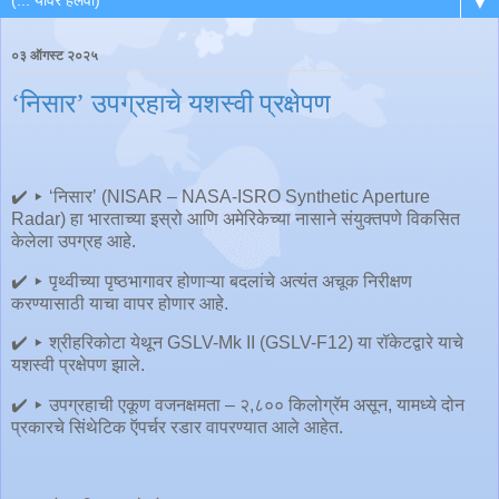
▼
०३ ऑगस्ट २०२५
‘निसार’ उपग्रहाचे यशस्वी प्रक्षेपण
✔️ ▸ ‘निसार’ (NISAR – NASA-ISRO Synthetic Aperture
Radar) हा भारताच्या इस्रो आणि अमेरिकेच्या नासाने संयुक्तपणे विकसित
केलेला उपग्रह आहे.
✔️ ▸ पृथ्वीच्या पृष्ठभागावर होणाऱ्या बदलांचे अत्यंत अचूक निरीक्षण
करण्यासाठी याचा वापर होणार आहे.
✔️ ▸ श्रीहरिकोटा येथून GSLV-Mk II (GSLV-F12) या रॉकेटद्वारे याचे
यशस्वी प्रक्षेपण झाले.
✔️ ▸ उपग्रहाची एकूण वजनक्षमता – २,८०० किलोग्रॅम असून, यामध्ये दोन
प्रकारचे सिंथेटिक ऍपर्चर रडार वापरण्यात आले आहेत.