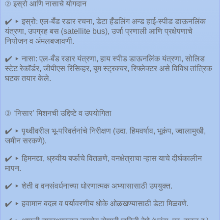
② इस्रो आणि नासाचे योगदान
✔️ ▸ इस्रो: एल-बँड रडार रचना, डेटा हँडलिंग अ‍न्ड हाई-स्पीड डाऊनलिंक
यंत्रणा, उपग्रह बस (satellite bus), उर्जा प्रणाली आणि प्रक्षेपणाचे
नियोजन व अंमलबजावणी.
✔️ ▸ नासा: एल-बँड रडार यंत्रणा, हाय स्पीड डाऊनलिंक यंत्रणा, सोलिड
स्टेट रेकॉर्डर, जीपीएस रिसिव्हर, बूम स्ट्रक्चर, रिफ्लेक्टर असे विविध तांत्रिक
घटक तयार केले.
③ ‘निसार’ मिशनची उद्दिष्टे व उपयोगिता
✔️ ▸ पृथ्वीवरील भू-परिवर्तनांचे निरीक्षण (उदा. हिमवर्षाव, भूकंप, ज्वालामुखी,
जमीन सरकणे).
✔️ ▸ हिमनद्या, ध्रुवीय बर्फाचे वितळणे, वनक्षेत्राचा ऱ्हास याचे दीर्घकालीन
मापन.
✔️ ▸ शेती व वनसंवर्धनाच्या धोरणात्मक अभ्यासासाठी उपयुक्त.
✔️ ▸ हवामान बदल व पर्यावरणीय धोके ओळखण्यासाठी डेटा मिळवणे.