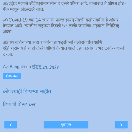
✍एझेड म्हणजे अ‍ॅझीथ्रोमायसीन हे दुसरे औषध आहे. बाजारात हे औषध झेड-
पॅक म्हणून ओळखले जाते.
✍Covid-19 च्या 14 रुग्णांना फक्त हायड्रॉक्सी क्लोरोक्वीन हे औषध
देण्यात आले. त्यातील सहाव्या दिवशी 57 टक्के रुग्णांचा अहवाल निगेटिव्ह
आला.
✍पण करोनाच्या सहा रुग्णांना हायड्रॉक्सी क्लोरोक्वीन आणि
अ‍ॅझीथ्रोमायसीन ही दोन्ही औषधे देण्यात आली. हा प्रयोग शंभर टक्के यशस्वी
ठरला.
Avi Bangale
on
एप्रिल ०१, २०२०
शेअर करा
कोणत्याही टिप्पण्‍या नाहीत:
टिप्पणी पोस्ट करा
‹
›
मुख्यपृष्ठ