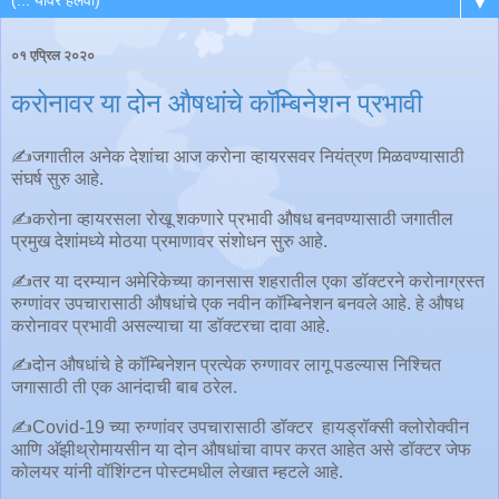
▼
०१ एप्रिल २०२०
करोनावर या दोन औषधांचे कॉम्बिनेशन प्रभावी
✍जगातील अनेक देशांचा आज करोना व्हायरसवर नियंत्रण मिळवण्यासाठी
संघर्ष सुरु आहे.
✍करोना व्हायरसला रोखू शकणारे प्रभावी औषध बनवण्यासाठी जगातील
प्रमुख देशांमध्ये मोठया प्रमाणावर संशोधन सुरु आहे.
✍तर या दरम्यान अमेरिकेच्या कानसास शहरातील एका डॉक्टरने करोनाग्रस्त
रुग्णांवर उपचारासाठी औषधांचे एक नवीन कॉम्बिनेशन बनवले आहे. हे औषध
करोनावर प्रभावी असल्याचा या डॉक्टरचा दावा आहे.
✍दोन औषधांचे हे कॉम्बिनेशन प्रत्येक रुग्णावर लागू पडल्यास निश्चित
जगासाठी ती एक आनंदाची बाब ठरेल.
✍Covid-19 च्या रुग्णांवर उपचारासाठी डॉक्टर हायड्रॉक्सी क्लोरोक्वीन
आणि अ‍ॅझीथ्रोमायसीन या दोन औषधांचा वापर करत आहेत असे डॉक्टर जेफ
कोलयर यांनी वॉशिंग्टन पोस्टमधील लेखात म्हटले आहे.