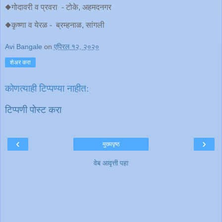
◆गोदावरी व प्रवरा - टोके, अहमदनगर
◆कृष्णा व येरळ - ब्रम्हनाळ, सांगली
Avi Bangale
on
एप्रिल १२, २०२०
शेअर करा
कोणत्याही टिप्पण्‍या नाहीत:
टिप्पणी पोस्ट करा
‹
›
मुख्यपृष्ठ
वेब आवृत्ती पहा