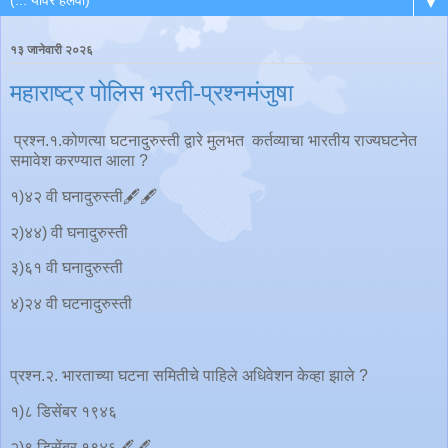
▼
१३ जानेवारी २०२६
महाराष्ट्र पोलिस भरती-प्रश्नमंजुषा
प्रश्न.१.कोणत्या घटनादुरुस्ती द्वारे मुलभत कर्तव्याचा भारतीय राज्यघटनेत
समावेश करण्यात आला ?
१)४२ वी घनादुरुस्ती🖋️🖋️
२)४४) वी घनादुरुस्ती
३)६१ वी घनादुरुस्ती
४)२४ वी घटनादुरुस्ती
प्रश्न.२. भारताच्या घटना समितीचे पाहिले अधिवेशन केव्हा झाले ?
१)८ डिसेंबर १९४६
२)९ डिसेंबर १९४६🖋️🖋️