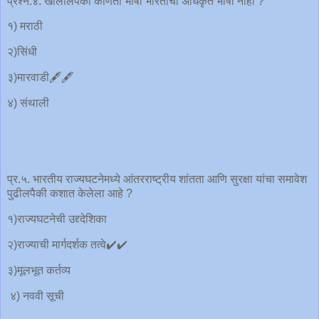
प्रश्न.४. खालीलपैकी कोणती भाषा भारताची अधिकृत भाषा नाही ?
१) मराठी
२)सिंधी
३)मारवाडी🖋️🖋️
४) संथाली
प्र.५. भारतीय राज्यघटनेमध्ये आंतरराष्ट्रीय शांतता आणि सुरक्षा यांचा समावेश
पुढीलपैकी कशात केलेला आहे ?
१)राज्यघटनेची उद्द्देशिका
२)राज्याची मार्गदर्शक तत्वे✔️✔️
३)मूलभूत कर्तव्य
४) नववी सूची