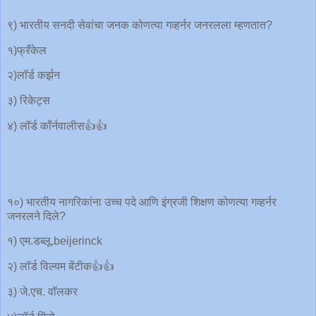
९) भारतीय सनदी सेवांचा जनक कोणत्या गव्हर्नर जनरलला म्हणतात?
१)फ्रँकेल
२)लॉर्ड कर्झन
३) रिकेट्स
४) लॉर्ड कॉंर्नवालीस👍👍
१०) भारतीय नागरिकांना उच्च पदे आणि इंग्रजी शिक्षण कोणत्या गव्हर्नर
जनरलने दिले?
१) एम.डब्लू.beijerinck
२) लॉर्ड विल्यम बेंटीक👍👍
३) जे.एच. वॉलकर