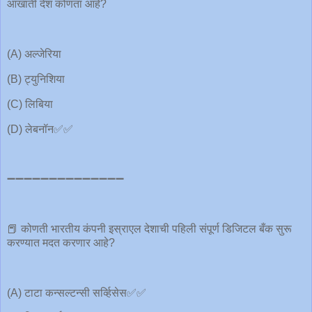
आखाती देश कोणता आहे?
(A) अल्जेरिया
(B) ट्युनिशिया
(C) लिबिया
(D) लेबनॉन✅✅
➖➖➖➖➖➖➖➖➖➖➖➖➖➖
📕 कोणती भारतीय कंपनी इस्राएल देशाची पहिली संपूर्ण डिजिटल बँक सुरू
करण्यात मदत करणार आहे?
(A) टाटा कन्सल्टन्सी सर्व्हिसेस✅✅