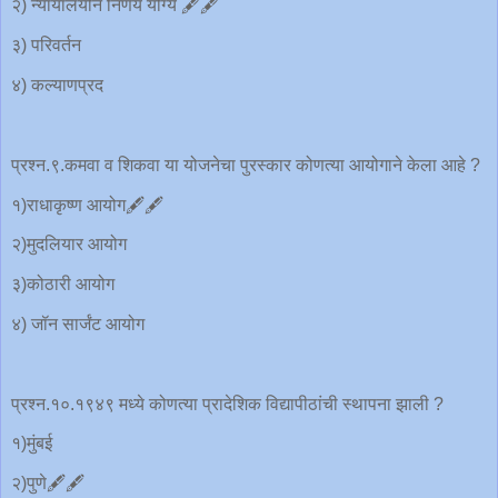
२) न्यायालयीन निर्णय योग्य 🖋️🖋️
३) परिवर्तन
४) कल्याणप्रद
प्रश्न.९.कमवा व शिकवा या योजनेचा पुरस्कार कोणत्या आयोगाने केला आहे ?
१)राधाकृष्ण आयोग🖋️🖋️
२)मुदलियार आयोग
३)कोठारी आयोग
४) जॉन सार्जंट आयोग
प्रश्न.१०.१९४९ मध्ये कोणत्या प्रादेशिक विद्यापीठांची स्थापना झाली ?
१)मुंबई
२)पुणे🖋️🖋️