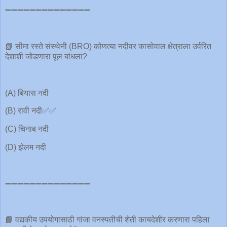
➖➖➖➖➖➖➖➖➖➖➖➖➖➖
📗 सीमा रस्ते संस्थेनी (BRO) कोणत्या नदीवर कासोवाल क्षेत्राला उर्वरित
देशाशी जोडणारा पूल बांधला?
(A) बियास नदी
(B) रावी नदी✅✅
(C) चिनाब नदी
(D) झेलम नदी
➖➖➖➖➖➖➖➖➖➖➖➖➖➖
📘 वद्यकीय उपयोगासाठी गांजा वनस्पतीची शेती कायदेशीर करणारा पहिला