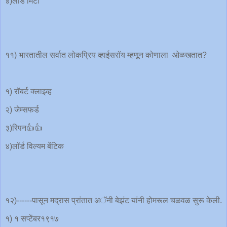
४)लॉर्ड मिंटो
११) भारतातील सर्वात लोकप्रिय व्हाईसरॉय म्हणून कोणाला ओळखतात?
१) रॉबर्ट क्लाइव्ह
२) जेम्सफर्ड
३)रिपन👍👍
४)लॉर्ड विल्यम बेंटिक
१२)------पासून मद्रास प्रांतात अॅनी बेझंट यांनी होमरूल चळवळ सुरू केली.
१) १ सप्टेंबर१९१७