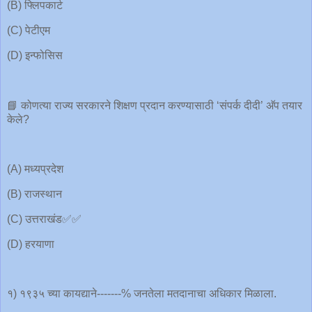
(B) फ्लिपकार्ट
(C) पेटीएम
(D) इन्फोसिस
📘 कोणत्या राज्य सरकारने शिक्षण प्रदान करण्यासाठी ‘संपर्क दीदी’ अ‍ॅप तयार
केले?
(A) मध्यप्रदेश
(B) राजस्थान
(C) उत्तराखंड✅✅
(D) हरयाणा
१) १९३५ च्या कायद्याने-------% जनतेला मतदानाचा अधिकार मिळाला.