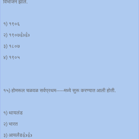
विभाजन झाले.
१) १९०६
२) १९०७👍👍
३) १८०७
४) १९०५
१५) होमरूल चळवळ सर्वप्रथम-----मध्ये सुरू करण्यात आली होती.
१) थायलंड
२) भारत
३) आयर्लंड👍👍