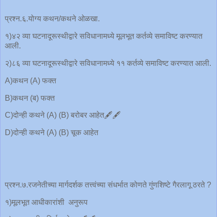
प्रश्न.६.योग्य कथन/कथने ओळखा.
१)४२ व्या घटनादूरूस्थीद्वारे सविधानामध्ये मूलभूत कर्तव्ये समाविष्ट करण्यात
आली.
२)८६ व्या घटनादूरूस्थीद्वारे सविधानामध्ये ११ कर्तव्ये समाविष्ट करण्यात आली.
A)कथन (A) फक्त
B)कथन (ब) फक्त
C)दोन्ही कथने (A) (B) बरोबर आहेत🖋️🖋️
D)दोन्ही कथने (A) (B) चूक आहेत
प्रश्न.७.रजनेतीच्या मार्गदर्शक तत्त्वंच्या संधर्भात कोणते गुंणशिष्टे गैरलागू ठरते ?
१)मूलभूत आधीकारांशी अनुरूप