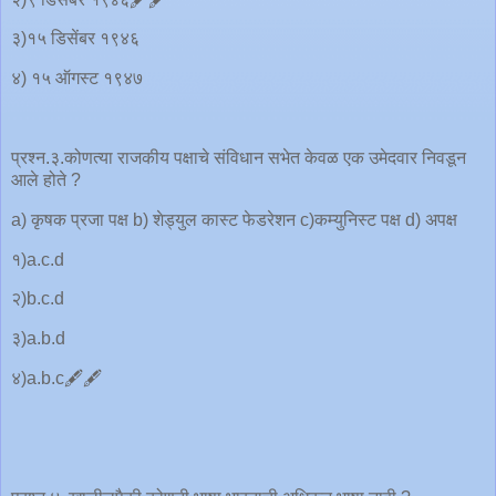
३)१५ डिसेंबर १९४६
४) १५ ऑगस्ट १९४७
प्रश्न.३.कोणत्या राजकीय पक्षाचे संविधान सभेत केवळ एक उमेदवार निवडून
आले होते ?
a) कृषक प्रजा पक्ष b) शेड्युल कास्ट फेडरेशन c)कम्युनिस्ट पक्ष d) अपक्ष
१)a.c.d
२)b.c.d
३)a.b.d
४)a.b.c🖋️🖋️