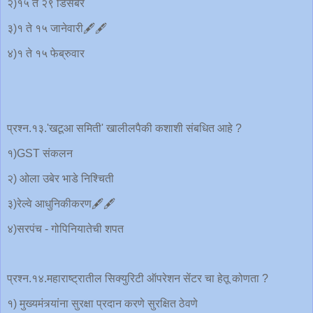
२)१५ ते २९ डिसेंबर
३)१ ते १५ जानेवारी🖋️🖋️
४)१ ते १५ फेब्रुवार
प्रश्न.१३.'खटूआ समिती' खालीलपैकी कशाशी संबधित आहे ?
१)GST संकलन
२) ओला उबेर भाडे निश्चिती
३)रेल्वे आधुनिकीकरण🖋️🖋️
४)सरपंच - गोपिनियातेची शपत
प्रश्न.१४.महाराष्ट्रातील सिक्युरिटी ऑपरेशन सेंटर चा हेतू कोणता ?
१) मुख्यमंत्र्यांना सुरक्षा प्रदान करणे सुरक्षित ठेवणे