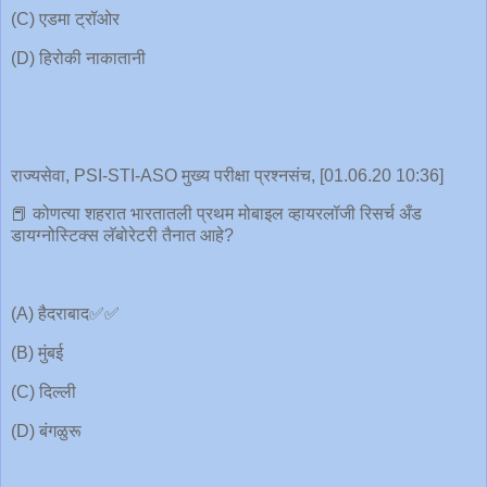
(C) एडमा ट्रॉओर
(D) हिरोकी नाकातानी
राज्यसेवा, PSI-STI-ASO मुख्य परीक्षा प्रश्नसंच, [01.06.20 10:36]
📕 कोणत्या शहरात भारतातली प्रथम मोबाइल व्हायरलॉजी रिसर्च अँड
डायग्नोस्टिक्स लॅबोरेटरी तैनात आहे?
(A) हैदराबाद✅✅
(B) मुंबई
(C) दिल्ली
(D) बंगळुरू