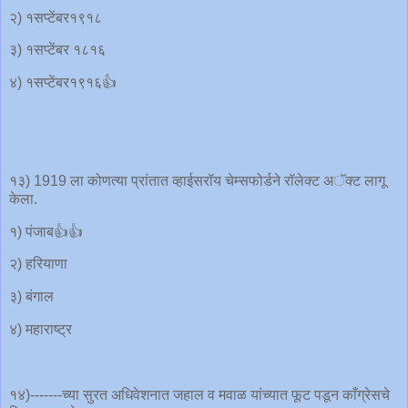
२) १सप्टेंबर१९१८
३) १सप्टेंबर १८१६
४) १सप्टेंबर१९१६👍
१३) 1919 ला कोणत्या प्रांतात व्हाईसरॉय चेम्सफोर्डने रॉलेक्ट अॅक्ट लागू
केला.
१) पंजाब👍👍
२) हरियाणा
३) बंगाल
४) महाराष्ट्र
१४)-------च्या सुरत अधिवेशनात जहाल व मवाळ यांच्यात फूट पडून काँग्रेसचे