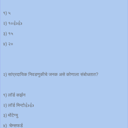
१) ५
२) १०👍👍
३) १५
४) २०
२) सांप्रदायिक निवडणुकीचे जनक असे कोणाला संबोधतात?
१) लॉर्ड कर्झन
२) लॉर्ड मिन्टो👍👍
३) मोंटेग्यु
४) चेम्सफर्ड