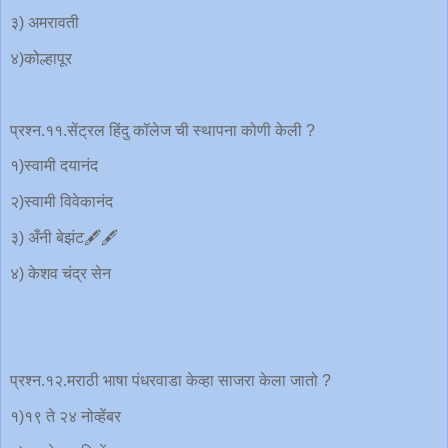
३) अमरावती
४)कोल्हापूर
प्रश्न.११.सेंट्रल हिंदु कॉलेज ची स्थापना कोणी केली ?
१)स्वामी दयानंद
२)स्वामी विवेकानंद
३) अँनी बेझंट🖋️🖋️
४) केशव चंद्र सेन
प्रश्न.१२.मराठी भाषा पंधरवाडा केव्हा साजरा केला जातो ?
१)१९ ते २४ नोव्हेंबर