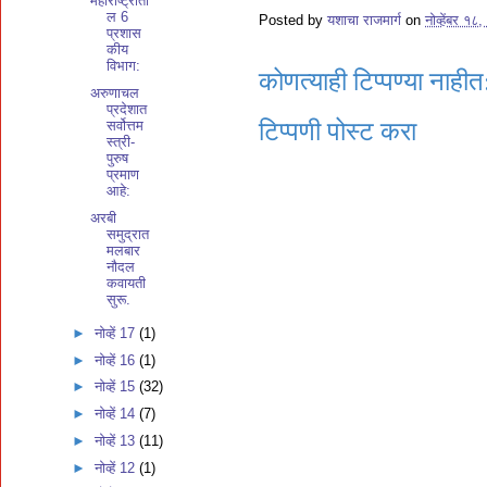
महाराष्ट्राती
ल 6
Posted by
यशाचा राजमार्ग
on
नोव्हेंबर १८
प्रशास
कीय
विभाग:
कोणत्याही टिप्पण्‍या नाहीत
अरुणाचल
प्रदेशात
सर्वोत्तम
टिप्पणी पोस्ट करा
स्त्री-
पुरुष
प्रमाण
आहे:
अरबी
समुद्रात
मलबार
नौदल
कवायती
सुरू.
►
नोव्हें 17
(1)
►
नोव्हें 16
(1)
►
नोव्हें 15
(32)
►
नोव्हें 14
(7)
►
नोव्हें 13
(11)
►
नोव्हें 12
(1)