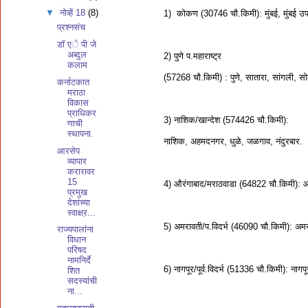
▼
नोव्हें 18
(8)
1) कोकण (30746 चौ.किमी): मुंबई, मुंबई उपनग
प्रश्नसंच
डॉ एे पी जे
अब्दुल
2) पुणे प.महाराष्ट्र
कलाम
(57268 चौ.किमी) : पुणे, सातारा, सांगली, सोल
कर्नाटकात
मराठा
विकास
प्राधिकर
3) नाशिक/खान्देश (574426 चौ.किमी):
णाची
स्थापना.
नाशिक, अहमदनगर, धुळे, जळगाव, नंदुरबार.
आरसेप
व्यापार
करारावर
15
4) औरंगाबाद/मराठवाडा (64822 चौ.किमी): औरं
प्रमुख
देशांच्या
स्वाक्षऱ...
5) अमरावती/प.विदर्भ (46090 चौ.किमी): अम
राज्यपालांना
विधान
परिषद
नामनिर्दे
6) नागपूर/पूर्व.विदर्भ (51336 चौ.किमी): नागपूर
शित
सदस्यांची
ना...