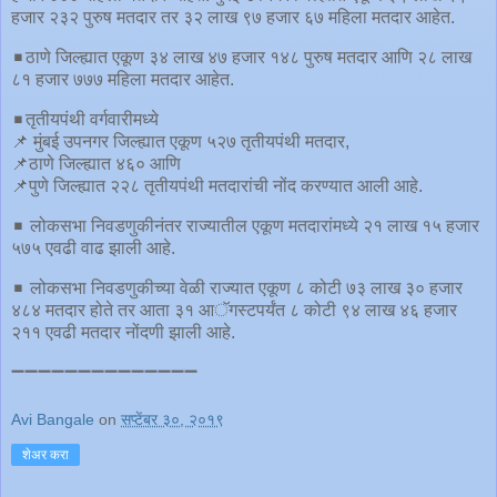
हजार २३२ पुरुष मतदार तर ३२ लाख ९७ हजार ६७ महिला मतदार आहेत.
◾️ठाणे जिल्ह्यात एकूण ३४ लाख ४७ हजार १४८ पुरुष मतदार आणि २८ लाख
८१ हजार ७७७ महिला मतदार आहेत.
◾️तृतीयपंथी वर्गवारीमध्ये
📌 मुंबई उपनगर जिल्ह्यात एकूण ५२७ तृतीयपंथी मतदार,
📌ठाणे जिल्ह्यात ४६० आणि
📌पुणे जिल्ह्यात २२८ तृतीयपंथी मतदारांची नोंद करण्यात आली आहे.
◾️ लोकसभा निवडणुकीनंतर राज्यातील एकूण मतदारांमध्ये २१ लाख १५ हजार
५७५ एवढी वाढ झाली आहे.
◾️ लोकसभा निवडणुकीच्या वेळी राज्यात एकूण ८ कोटी ७३ लाख ३० हजार
४८४ मतदार होते तर आता ३१ आॅगस्टपर्यंत ८ कोटी ९४ लाख ४६ हजार
२११ एवढी मतदार नोंदणी झाली आहे.
➖➖➖➖➖➖➖➖➖➖➖➖➖➖
Avi Bangale
on
सप्टेंबर ३०, २०१९
शेअर करा