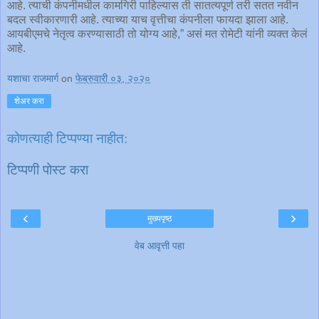
आहे. त्याची कंपनीमधील कामगिरी पाहिल्यास ती सातत्यपूर्ण तरी सतत नवीन
बदल स्वीकारणारी आहे. त्याच्या याच वृत्तीचा कंपनीला फायदा झाला आहे.
आयबीएमचे नेतृत्व करण्यासाठी तो योग्य आहे,” असं मत रोमेटी यांनी व्यक्त केलं
आहे.
यशाचा राजमार्ग
on
फेब्रुवारी ०३, २०२०
शेअर करा
कोणत्याही टिप्पण्‍या नाहीत:
टिप्पणी पोस्ट करा
‹
›
मुख्यपृष्ठ
वेब आवृत्ती पहा