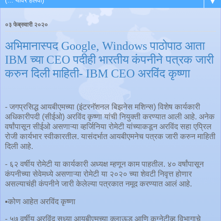
▼
०३ फेब्रुवारी २०२०
अभिमानास्पद Google, Windows पाठोपाठ आता
IBM च्या CEO पदीही भारतीय कंपनीने पत्रक जारी
करुन दिली माहिती- IBM CEO अरविंद कृष्णा
- जगप्रसिद्ध आयबीएमच्या (इंटरनॅशनल बिझनेस मशिन्स) विशेष कार्यकारी
अधिकारीपदी (सीईओ) अरविंद कृष्णा यांची नियुक्ती करण्यात आली आहे. अनेक
वर्षांपासून सीईओ असणाऱ्या व्हर्जिनिया रोमेटी यांच्याकडून अरविंद सहा एप्रिल
रोजी कार्यभार स्वीकारतील. यासंदर्भात आयबीएमनेच पत्रक जारी करुन माहिती
दिली आहे.
- ६२ वर्षीय रोमेटी या कार्यकारी अध्यक्ष म्हणून काम पाहतील. ४० वर्षांपासून
कंपनीच्या सेवेमध्ये असणाऱ्या रोमेटी या २०२० च्या शेवटी निवृत्त होणार
असल्याचंही कंपनीने जारी केलेल्या पत्रकात नमूद करण्यात आलं आहे.
▪️कोण आहेत अरविंद कृष्णा
- ५७ वर्षीय अरविंद सध्या आयबीएमच्या क्लाऊड आणि कग्नेटीव्ह विभागाचे