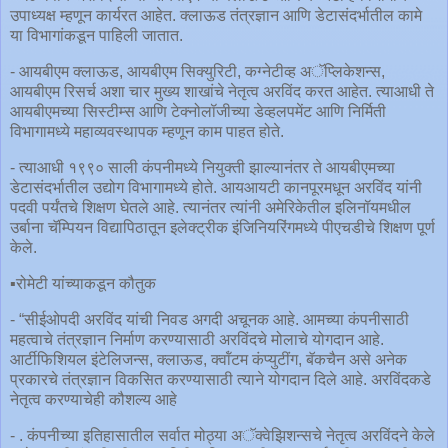
उपाध्यक्ष म्हणून कार्यरत आहेत. क्लाऊड तंत्रज्ञान आणि डेटासंदर्भातील कामे
या विभागांकडून पाहिली जातात.
- आयबीएम क्लाऊड, आयबीएम सिक्युरिटी, कग्नेटीव्ह अॅप्लिकेशन्स,
आयबीएम रिसर्च अशा चार मुख्य शाखांचे नेतृत्व अरविंद करत आहेत. त्याआधी ते
आयबीएमच्या सिस्टीम्स आणि टेक्नोलॉजीच्या डेव्हलपमेंट आणि निर्मिती
विभागामध्ये महाव्यवस्थापक म्हणून काम पाहत होते.
- त्याआधी १९९० साली कंपनीमध्ये नियुक्ती झाल्यानंतर ते आयबीएमच्या
डेटासंदर्भातील उद्योग विभागामध्ये होते. आयआयटी कानपूरमधून अरविंद यांनी
पदवी पर्यंतचे शिक्षण घेतले आहे. त्यानंतर त्यांनी अमेरिकेतील इलिनॉयमधील
उर्बाना चॅम्पियन विद्यापिठातून इलेक्ट्रीक इंजिनियरिंगमध्ये पीएचडीचे शिक्षण पूर्ण
केले.
▪️रोमेटी यांच्याकडून कौतुक
- “सीईओपदी अरविंद यांची निवड अगदी अचूनक आहे. आमच्या कंपनीसाठी
महत्वाचे तंत्रज्ञान निर्माण करण्यासाठी अरविंदचे मोलाचे योगदान आहे.
आर्टीफिशियल इंटेलिजन्स, क्लाऊड, क्वॉंटम कंप्युटींग, बॅकचैन असे अनेक
प्रकारचे तंत्रज्ञान विकसित करण्यासाठी त्याने योगदान दिले आहे. अरविंदकडे
नेतृत्व करण्याचेही कौशल्य आहे
- . कंपनीच्या इतिहासातील सर्वात मोठ्या अॅक्वेझिशन्सचे नेतृत्व अरविंदने केले