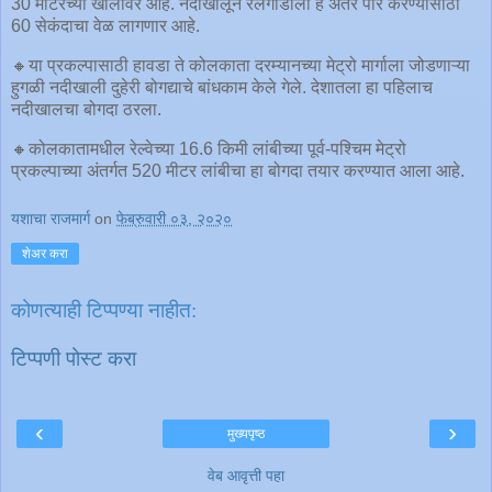
30 मीटरच्या खोलीवर आहे. नदीखालून रेलगाडीला हे अंतर पार करण्यासाठी
60 सेकंदाचा वेळ लागणार आहे.
🔸या प्रकल्पासाठी हावडा ते कोलकाता दरम्यानच्या मेट्रो मार्गाला जोडणाऱ्या
हुगळी नदीखाली दुहेरी बोगद्याचे बांधकाम केले गेले. देशातला हा पहिलाच
नदीखालचा बोगदा ठरला.
🔸कोलकातामधील रेल्वेच्या 16.6 किमी लांबीच्या पूर्व-पश्चिम मेट्रो
प्रकल्पाच्या अंतर्गत 520 मीटर लांबीचा हा बोगदा तयार करण्यात आला आहे.
यशाचा राजमार्ग
on
फेब्रुवारी ०३, २०२०
शेअर करा
कोणत्याही टिप्पण्‍या नाहीत:
टिप्पणी पोस्ट करा
‹
›
मुख्यपृष्ठ
वेब आवृत्ती पहा