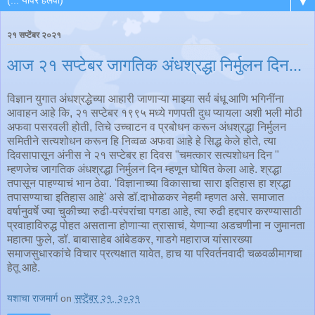
▼
२१ सप्टेंबर २०२१
आज २१ सप्टेबर जागतिक अंधश्रद्धा निर्मुलन दिन...
विज्ञान युगात अंधश्रद्धेच्या आहारी जाणाऱ्या माझ्या सर्व बंधू आणि भगिनींना
आवाहन आहे कि, २१ सप्टेबर १९९५ मध्ये गणपती दुध प्यायला अशी भली मोठी
अफवा पसरवली होती, तिचे उच्चाटन व प्रबोधन करून अंधश्रद्धा निर्मुलन
समितीने सत्यशोधन करून हि निव्वळ अफवा आहे हे सिद्ध केले होते, त्या
दिवसापासून अंनीस ने २१ सप्टेबर हा दिवस "चमत्कार सत्यशोधन दिन "
म्हणजेच जागतिक अंधश्रद्धा निर्मुलन दिन म्हणून घोषित केला आहे. श्रद्धा
तपासून पाहण्याचं भान ठेवा. 'विज्ञानाच्या विकासाचा सारा इतिहास हा श्रद्धा
तपासण्याचा इतिहास आहे' असे डॉ.दाभोळकर नेहमी म्हणत असे. समाजात
वर्षानुवर्षे ज्या चुकीच्या रुढी-परंपरांचा पगडा आहे, त्या रुढी हद्दपार करण्यासाठी
प्रवाहाविरुद्ध पोहत असताना होणाऱ्या त्रासाचं, येणाऱ्या अडचणीना न जुमानता
महात्मा फुले, डॉ. बाबासाहेब आंबेडकर, गाडगे महाराज यांसारख्या
समाजसुधारकांचे विचार प्रत्यक्षात यावेत, हाच या परिवर्तनवादी चळवळीमागचा
हेतू आहे.
यशाचा राजमार्ग
on
सप्टेंबर २१, २०२१