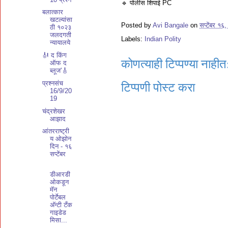
🔹 पोलीस शिपाई PC
बलात्कार
खटल्यांसा
Posted by
Avi Bangale
on
सप्टेंबर १६
ठी १०२३
जलदगती
Labels:
Indian Polity
न्यायालये
🎻 द किंग
कोणत्याही टिप्पण्‍या नाहीत
ऑफ द
ब्लूज'🎸
प्रश्नसंच
टिप्पणी पोस्ट करा
16/9/20
19
चंद्रशेखर
आझाद
आंतरराष्ट्री
य ओझोन
दिन - १६
सप्टेंबर
डीआरडी
ओकडून
मॅन
पोर्टेबल
अ‍ॅन्टी टँक
गाइडेड
मिसा...