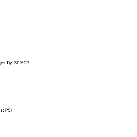
युक्त -Dy. SP/ACP
Asst PSI