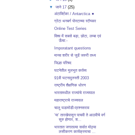
▼
जाने 17
(25)
अंटार्क्टिका / Antarctica ◾️
ग्रेटा थनबर्ग पोस्टाच्या स्टॅम्पवर
Online Test Series
विश्व में सबसे बड़ा, छोटा, लम्बा एवं
ऊँचा:-
Imporatant questions
मानव शरीर से जुडें जरुरी तथ्य
जिल्हा परिषद
घटनेतील मूलभूत कर्तव्य
91वी घटनादुरुस्ती 2003
राष्ट्रीय शैक्षणिक धोरण
भारतामधील राज्यांचे राज्यपाल
महाराष्ट्राचे राज्यपाल
चालू घडामोडी-प्रश्नसराव
‘या’ तारखेपासून पाचवी ते आठवीचे वर्ग
सुरु होणार, श...
भारतात जगातल्या सर्वात मोठ्या
लसीकरण कार्यक्रमाचा ...