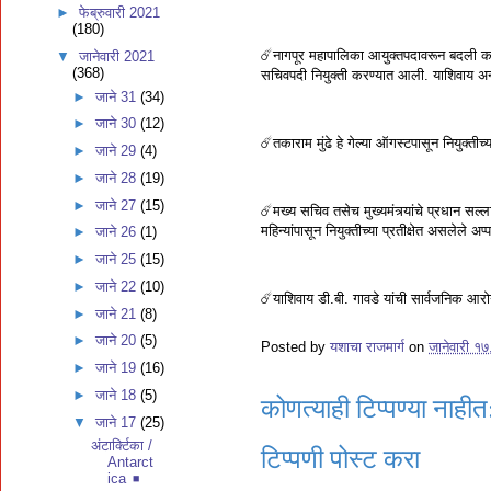
►
फेब्रुवारी 2021
(180)
☄️नागपूर महापालिका आयुक्तपदावरून बदली करण्या
▼
जानेवारी 2021
(368)
सचिवपदी नियुक्ती करण्यात आली. याशिवाय अन्य
►
जाने 31
(34)
►
जाने 30
(12)
☄️तकाराम मुंढे हे गेल्या ऑगस्टपासून नियुक्तीच
►
जाने 29
(4)
►
जाने 28
(19)
►
जाने 27
(15)
☄️मख्य सचिव तसेच मुख्यमंत्र्यांचे प्रधान सल्ला
महिन्यांपासून नियुक्तीच्या प्रतीक्षेत असलेले
►
जाने 26
(1)
►
जाने 25
(15)
►
जाने 22
(10)
☄️याशिवाय डी.बी. गावडे यांची सार्वजनिक आर
►
जाने 21
(8)
►
जाने 20
(5)
Posted by
यशाचा राजमार्ग
on
जानेवारी १
►
जाने 19
(16)
►
जाने 18
(5)
कोणत्याही टिप्पण्‍या नाहीत
▼
जाने 17
(25)
अंटार्क्टिका /
टिप्पणी पोस्ट करा
Antarct
ica ◾️