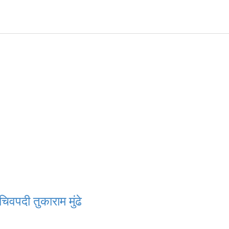
िवपदी तुकाराम मुंढे