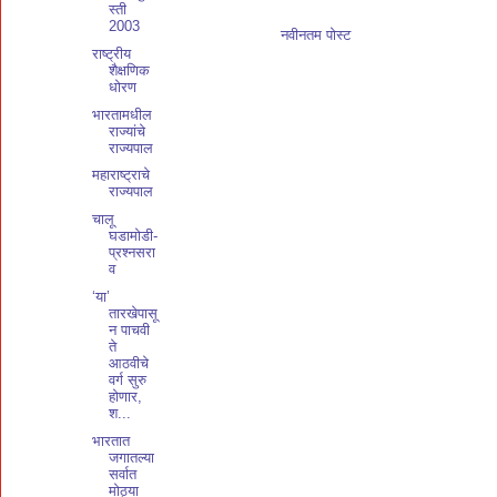
स्ती
2003
नवीनतम पोस्ट
राष्ट्रीय
शैक्षणिक
धोरण
भारतामधील
राज्यांचे
राज्यपाल
महाराष्ट्राचे
राज्यपाल
चालू
घडामोडी-
प्रश्नसरा
व
‘या’
तारखेपासू
न पाचवी
ते
आठवीचे
वर्ग सुरु
होणार,
श...
भारतात
जगातल्या
सर्वात
मोठ्या