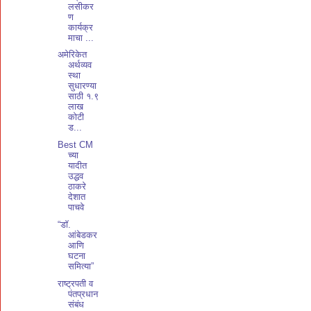
लसीकर
ण
कार्यक्र
माचा ...
अमेरिकेत
अर्थव्यव
स्था
सुधारण्या
साठी १.९
लाख
कोटी
ड...
Best CM
च्या
यादीत
उद्धव
ठाकरे
देशात
पाचवे
“डाॅ.
आंबेडकर
आणि
घटना
समित्या”
राष्ट्रपती व
पंतप्रधान
संबंध