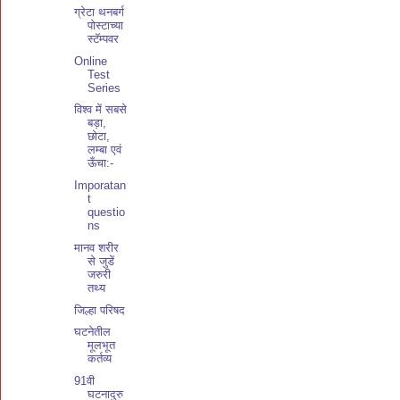
ग्रेटा थनबर्ग
पोस्टाच्या
स्टॅम्पवर
Online
Test
Series
विश्व में सबसे
बड़ा,
छोटा,
लम्बा एवं
ऊँचा:-
Imporatan
t
questio
ns
मानव शरीर
से जुडें
जरुरी
तथ्य
जिल्हा परिषद
घटनेतील
मूलभूत
कर्तव्य
91वी
घटनादुरु