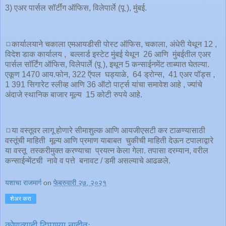
3) एअर पार्सल सॉर्टींग ऑफिस, विलेपार्ले (पू ), मुंबई.
◻️कार्यालयाने चकाला एमआयडीसी पोस्ट ऑफिस, चकाला, अंधेरी येथून 12 ,
विदेश डाक कार्यालय , बल्लार्ड इस्टेट मुंबई येथून 26 आणि मुंबईतील एअर
पार्सल सॉर्टिंग ऑफिस, विलेपार्ले (पू ), इथून 5 कन्साईनमेंट ताब्यात घेतल्या.
एकूण 1470 आय.फोन, 322 ऍपल घड्याळे, 64 ड्रोन्स, 41 एअर पॉड्स ,
1 391 सिगारेट स्लीव्ह आणि 36 ऑटो पार्ट्स यांचा समावेश आहे , ज्यांचे
अंदाजे स्थानिक बाजार मूल्य 15 कोटी रुपये आहे.
◻️या वस्तूवर लागू होणारे सीमाशुल्क आणि आयजीएसटी कर टाळण्यासाठी
वस्तूंची माहिती मूल्य आणि प्रमाण याबाबत चुकीची माहिती देऊन टपालाद्वारे
या वस्तू तस्करीमुक्त करण्याचा प्रयत्न केला गेला. तपासा दरम्यान, वरील
कन्साईन्मेंटची नावे व पत्ते बनावट / डमी असल्याचे आढळले.
यशाचा राजमार्ग
on
फेब्रुवारी २७, २०२१
शेअर करा
कोणत्याही टिप्पण्‍या नाहीत: