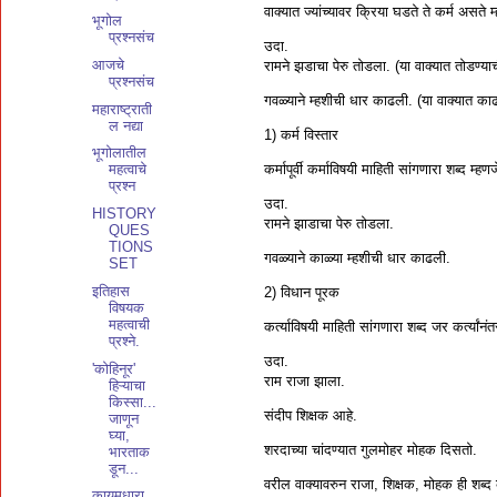
वाक्यात ज्यांच्यावर क्रिया घडते ते कर्म असते
भूगोल
प्रश्नसंच
उदा.
आजचे
रामने झडाचा पेरु तोडला. (या वाक्यात तोडण्याची
प्रश्नसंच
गवळ्याने म्हशीची धार काढली. (या वाक्यात काढण
महाराष्ट्राती
ल नद्या
1) कर्म विस्तार
भूगोलातील
कर्मापूर्वी कर्माविषयी माहिती सांगणारा शब्द म्हणज
महत्वाचे
प्रश्न
उदा.
HISTORY
रामने झाडाचा पेरु तोडला.
QUES
TIONS
गवळ्याने काळ्या म्हशीची धार काढली.
SET
इतिहास
2) विधान पूरक
विषयक
महत्वाची
कर्त्याविषयी माहिती सांगणारा शब्द जर कर्त्या
प्रश्ने.
उदा.
'कोहिनूर'
राम राजा झाला.
हिऱ्याचा
किस्सा...
संदीप शिक्षक आहे.
जाणून
घ्या,
शरदाच्या चांदण्यात गुलमोहर मोहक दिसतो.
भारताक
डून...
वरील वाक्यावरुन राजा, शिक्षक, मोहक ही शब्द 
कायमधारा