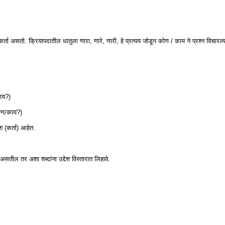
ा कर्ता असतो. क्रियापदातील धातुला णारा, णारे, णारी, हे प्रत्यय जोडून कोण / काय ने प्रश्न विचारल्या
काय?)
कोण/काय?)
ेश (कर्ता) आहेत.
्वी असतील तर अशा शब्दांना उद्देश विस्तारात लिहावे.