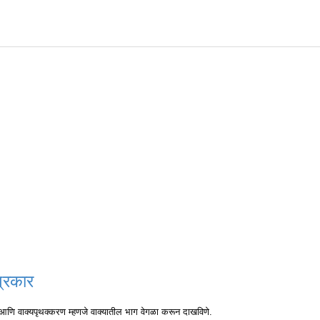
प्रकार
ो आणि वाक्यपृथक्करण म्हणजे वाक्यातील भाग वेगळा करून दाखविणे.