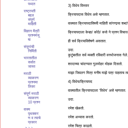
पध्दत
3) विधेय विस्तार
राष्ट्रपती
क्रियापदास विधेय असे म्हणतात.
बद्दल
संपूर्ण
वाक्यात क्रियापदाविषयी माहिती सांगणार्‍या शब्द
माहिती
विज्ञान मैत्री
क्रियापदाला केव्हा/ कोठे/ कसे ने प्रश्न विचारल
प्रश्नमंजू
षा
ही सर्व क्रियाविशेषणे असतात.
संयुगांची
उदा.
निर्मिती
कुटुंबातील सर्व व्यक्ती रविवारी वनभोजनास गेले
भारतातील
सर्वात
शरदाच्या चांदण्यात गुलमोहर मोहक दिसतो.
जास्त
माझा जिवलग मित्र मनीष माझे पत्र पाहताच त
मराठी
व्याकरण
4) विधेय/क्रियापद
प्रश्नमा
लिका
वाक्यातील क्रियापदाला ‘विधेय’ असे म्हणतात.
संपूर्ण मराठी
व्याकरण
उदा.
10 प्रश्न
रमेश खेळतो.
वाक्य
पृथक्कर
रमेश अभ्यास करतो.
ण व त्याचे
प्रकार
रमेश चित्र काढतो.