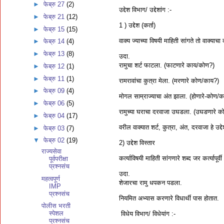
►
फेब्रु 27
(2)
उद्देश विभाग/ उद्देशांग :-
►
फेब्रु 21
(12)
1 ) उद्देश (कर्ता)
►
फेब्रु 15
(15)
वाक्य ज्याच्या विषयी माहिती सांगते तो वाक्याच
►
फेब्रु 14
(4)
►
फेब्रु 13
(8)
उदा.
रामुचा शर्ट फाटला. (फाटणारे काय/कोण?)
►
फेब्रु 12
(1)
►
फेब्रु 11
(1)
रामरावांचा कुत्रा मेला. (मरणारे कोण/काय?)
►
फेब्रु 09
(4)
मोगल साम्राज्याचा अंत झाला. (होणारे-कोण/
►
फेब्रु 06
(5)
रामुच्या घराचा दरवाजा उघडला. (उघडणारे 
►
फेब्रु 04
(17)
वरील वाक्यात शर्ट, कुत्रा, अंत, दरवाजा हे उद्द
►
फेब्रु 03
(7)
▼
फेब्रु 02
(19)
2) उद्देश विस्तार
राज्यसेवा
कर्त्याविषयी माहिती सांगणारे शब्द जर कर्त्यापूर
पूर्वपरीक्षा
प्रश्नसंच
उदा.
महत्वपूर्ण
शेजारचा रामु धपकन पडला.
IMP
प्रश्नसंच
नियमित अभ्यास करणारे विधार्थी पास होतात.
पोलीस भरती
स्पेशल
विधेय विभाग/ विधेयांग :-
प्रश्नसंच