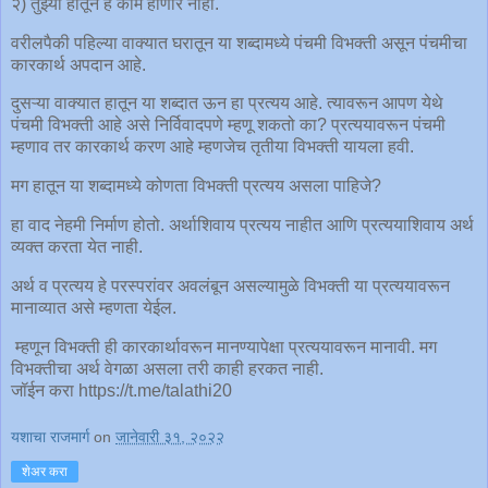
२) तुझ्या हातून हे काम होणार नाही.
वरीलपैकी पहिल्या वाक्यात घरातून या शब्दामध्ये पंचमी विभक्ती असून पंचमीचा
कारकार्थ अपदान आहे.
दुसऱ्या वाक्यात हातून या शब्दात ऊन हा प्रत्यय आहे. त्यावरून आपण येथे
पंचमी विभक्ती आहे असे निर्विवादपणे म्हणू शकतो का? प्रत्ययावरून पंचमी
म्हणाव तर कारकार्थ करण आहे म्हणजेच तृतीया विभक्ती यायला हवी.
मग हातून या शब्दामध्ये कोणता विभक्ती प्रत्यय असला पाहिजे?
हा वाद नेहमी निर्माण होतो. अर्थाशिवाय प्रत्यय नाहीत आणि प्रत्ययाशिवाय अर्थ
व्यक्त करता येत नाही.
अर्थ व प्रत्यय हे परस्परांवर अवलंबून असल्यामुळे विभक्ती या प्रत्ययावरून
मानाव्यात असे म्हणता येईल.
म्हणून विभक्ती ही कारकार्थावरून मानण्यापेक्षा प्रत्ययावरून मानावी. मग
विभक्तीचा अर्थ वेगळा असला तरी काही हरकत नाही.
जॉईन करा https://t.me/talathi20
यशाचा राजमार्ग
on
जानेवारी ३१, २०२२
शेअर करा