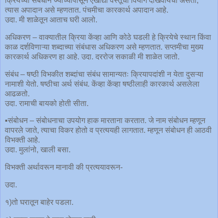
क्रियेच्या संबंधाने ज्याच्यापासून एखाद्या वस्तूचा वियोग दाखवायचा असतो,
त्यास अपादान असे म्हणतात. पंचमीचा कारकार्थ अपादान आहे.
उदा. मी शाळेतून आताच घरी आलो.
अधिकरण – वाक्यातील क्रिया केंव्हा आणि कोठे घडली हे क्रियेचे स्थान किंवा
काळ दर्शविणाऱ्या शब्दाच्या संबंधास अधिकरण असे म्हणतात. सप्तमीचा मुख्य
कारकार्थ अधिकरण हा आहे. उदा. दररोज सकाळी मी शाळेत जातो.
संबंध – षष्ठी विभकीत शब्दांचा संबंध सामान्यतः क्रियापदांशी न येता दुसऱ्या
नामाशी येतो. षष्ठीचा अर्थ संबंध. केंव्हा केंव्हा षष्ठीलाही कारकार्थ असलेला
आढळतो.
उदा. रामाची बायको होती सीता.
▪️संबोधन – संबोधनाचा उपयोग हाक मारताना करतात. जे नाम संबोधन म्हणून
वापरले जाते, त्याचा विकर होतो व प्रत्ययही लागतात. म्हणून संबोधन ही आठवी
विभक्ती आहे.
उदा. मुलांनो, खाली बसा.
विभक्ती अर्थावरून मानावी की प्रत्ययावरून-
उदा.
१)तो घरातून बाहेर पडला.