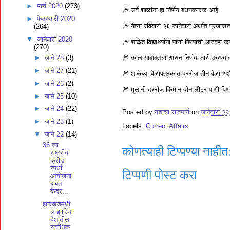
►
मार्च 2020
(273)
🎆 सर्व शाळांना हा निर्णय बंधनकारक आहे.
►
फेब्रुवारी 2020
🎆 येत्या रविवारी २६ जानेवारी अर्थात प्रजा
(264)
▼
जानेवारी 2020
🎆 शाळेत विद्यार्थ्यांना पाणी पिण्याची आठवण क
(270)
🎆 काल याबाबतचा शासन निर्णय जारी करण्य
►
जाने 28
(3)
►
जाने 27
(21)
🎆 शाळेच्या वेळापत्रकात दररोज तीन वेळा अश
►
जाने 26
(2)
🎆 मुलांनी दररोज किमान दोन लीटर पाणी पिणं 
►
जाने 25
(10)
►
जाने 24
(22)
Posted by
यशाचा राजमार्ग
on
जानेवारी २
►
जाने 23
(1)
Labels:
Current Affairs
▼
जाने 22
(14)
36 व्या
कोणत्याही टिप्पण्‍या नाहीत
राष्ट्रीय
क्रीडा
स्पर्धा
टिप्पणी पोस्ट करा
आयोजना
बाबत
केंद्र...
झारखंडमधी
ल झारिया
देशातील
सर्वाधिक