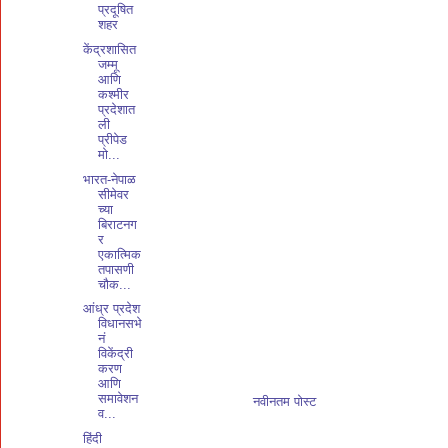
प्रदूषित
शहर
केंद्रशासित
जम्मू
आणि
कश्मीर
प्रदेशात
ली
प्रीपेड
मो...
भारत-नेपाळ
सीमेवर
च्या
बिराटनग
र
एकात्मिक
तपासणी
चौक...
आंध्र प्रदेश
विधानसभे
नं
विकेंद्री
करण
आणि
समावेशन
नवीनतम पोस्ट
व...
हिंदी