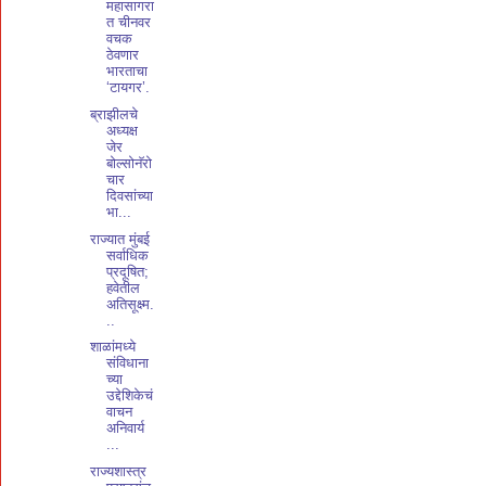
महासागरा
त चीनवर
वचक
ठेवणार
भारताचा
‘टायगर’.
ब्राझीलचे
अध्यक्ष
जेर
बोल्सोनॅरो
चार
दिवसांच्या
भा...
राज्यात मुंबई
सर्वाधिक
प्रदूषित;
हवेतील
अतिसूक्ष्म.
..
शाळांमध्ये
संविधाना
च्या
उद्देशिकेचं
वाचन
अनिवार्य
...
राज्यशास्त्र