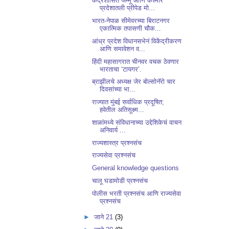
केंद्रशासित जम्मू आणि कश्मीर
प्रदेशातली प्रीपेड मो...
भारत-नेपाळ सीमेवरच्या बिराटनगर
एकात्मिक तपासणी चौक...
आंध्र प्रदेश विधानसभेनं विकेंद्रीकरण
आणि समावेशन व...
हिंदी महासागरात चीनवर वचक ठेवणार
भारताचा ‘टायगर’.
ब्राझीलचे अध्यक्ष जेर बोल्सोनॅरो चार
दिवसांच्या भा...
राज्यात मुंबई सर्वाधिक प्रदूषित;
हवेतील अतिसूक्ष्म...
शाळांमध्ये संविधानाच्या उद्देशिकेचं वाचन
अनिवार्य ...
राज्यशास्त्र प्रश्नसंच
राज्यसेवा प्रश्नसंच
General knowledge questions
चालू घडामोडी प्रश्नसंच
पोलीस भरती प्रश्नसंच आणि राज्यसेवा
प्रश्नसंच
►
जाने 21
(3)