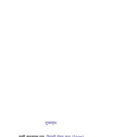
मुख्यपृष्ठ
याची सदस्यत्व घ्या:
टिप्पणी पोस्ट करा (Atom)