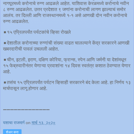
नागपूरमध्ये करोनाचे रुग्ण आढळले आहेत. याशिवास केरळमध्ये करोनाचे नवीन
८ रुग्ण आढळलेत. उत्तर प्रदेशात ९ जणांना करोनाची लागण झाल्याचं समोर
आलंय. तर दिल्ली आणि राजस्थानमध्ये १-१ असे आणखी दोन नवीन करोनाचे
रुग्ण आढळलेत.
◾️१५ एप्रिलपर्यंत पर्यटकांचे व्हिसा रोखले
◾️देशातील करोनाच्या रुग्णांची संख्या वाढत चालल्याने केंद्र सरकारने आणखी
खबरदारीची पावलं उचलली आहेत.
◾️चीन, इटली, इराण, दक्षिण कोरिया, फ्रान्स, स्पेन आणि जर्मनी या देशांमधून
१५ फेब्रुवारीनंतर येणाऱ्या प्रवाशांना १४ दिवस स्वतंत्र कशात ठेवण्यात येणार
आहे.
◾️तसंच १५ एप्रिलपर्यंत पर्यटन व्हिसाही सरकारने बंद केला आहे. हा निर्णय १३
मार्चपासून लागू होणार आहे.
➖➖➖➖➖➖➖➖➖➖➖➖➖
यशाचा राजमार्ग
on
मार्च १३, २०२०
शेअर करा