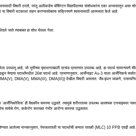
नासाठी विषारी ठरतो, परंतु अलीकडेच वॉशिंग्टन विद्यापीठाच्या संशोधकांना एका अभ्यासातून असा 
ातल्या या विषारी घटकाला सहन करण्यासोबतच सक्रियपणे श्वसनासाठी आत्मसात केले आहे.
ेतले जाते त्याबाबत हा शोध घेतला गेला.
पधातू आहे, जो भूमीच्या पृष्ठभागाखाली प्रचंड प्रमाणात उपलब्ध आहे. हा पदार्थ सामान्यपणे श
न येणार्‍या पदार्थांमधील 26वा पदार्थ आहे. प्रमाणानुसार, आर्सेनाइट As-3 याला आर्सेनिकचे सर्वात 
प {MMA(V), DMA(V), MMA(III), DMA(III)} देखील विषारी असतात. जैव-इंधन जाळणे, रासायनिक 
ळे ‘आर्सेनिकोसिस’ ही वैद्यकीय समस्या उद्भवते. त्यामुळे शरीरातल्या उपलब्ध आवश्यक एनजाइमवर नक
 त्वचेचे रोग, कर्करोग सारख्या गंभीर आरोग्य समस्या उद्भवतात.
ात आलेल्या मानकानुसार, पेयजलातली या पदार्थाची कमाल पातळी (MLC) 10 PPB एवढी आहे. भा