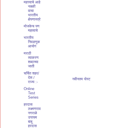
महत्त्वाचे आहे
नक्की
वाचा
भारतीय
क्षेपणास्त्रे
मोजकेच पण
महत्वाचे‌
भारतीय
निवडणूक
आयोग
मराठी
व्याकरण
शब्दाच्या
जाती
चर्चित शहर/
देश /
नवीनतम पोस्ट
राज्य :-
Online
Test
Series
हरदास
लक्ष्मणराव
नगराळे
उपाख्य
बाबू
हरदास