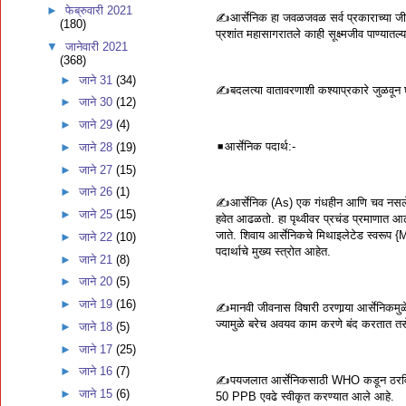
►
फेब्रुवारी 2021
✍️आर्सेनिक हा जवळजवळ सर्व प्रकाराच्या जीव
(180)
प्रशांत महासागरातले काही सूक्ष्मजीव पाण्य
▼
जानेवारी 2021
(368)
►
जाने 31
(34)
✍️बदलत्या वातावरणाशी कश्याप्रकारे जुळवून घ
►
जाने 30
(12)
►
जाने 29
(4)
◾️आर्सेनिक पदार्थ:-
►
जाने 28
(19)
►
जाने 27
(15)
►
जाने 26
(1)
✍️आर्सेनिक (As) एक गंधहीन आणि चव नसलेला उ
►
जाने 25
(15)
हवेत आढळतो. हा पृथ्वीवर प्रचंड प्रमाणात आढळू
जाते. शिवाय आर्सेनिकचे मिथाइलेटेड स्वरू
►
जाने 22
(10)
पदार्थाचे मुख्य स्त्रोत आहेत.
►
जाने 21
(8)
►
जाने 20
(5)
►
जाने 19
(16)
✍️मानवी जीवनास विषारी ठरणार्‍या आर्सेनिकमु
ज्यामुळे बरेच अवयव काम करणे बंद करतात तसेच
►
जाने 18
(5)
►
जाने 17
(25)
►
जाने 16
(7)
✍️पयजलात आर्सेनिकसाठी WHO कडून ठरविण्य
►
जाने 15
(6)
50 PPB एवढे स्वीकृत करण्यात आले आहे.