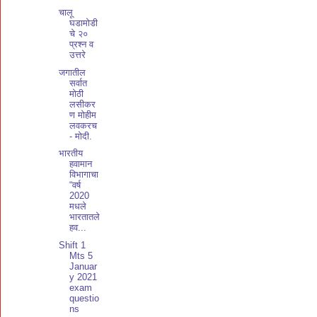
चालू
घडामोडी
चे २०
प्रश्न व
उत्तरे
जगातील
सर्वात
मोठी
लसीकर
ण मोहीम
लवकरच
- मोदी.
भारतीय
हवामान
विभागाचा
“वर्ष
2020
मधले
भारतातले
हव...
Shift 1
Mts 5
Januar
y 2021
exam
questio
ns