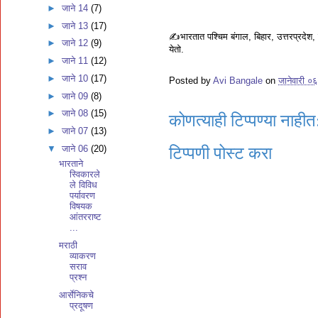
►
जाने 14
(7)
►
जाने 13
(17)
✍️भारतात पश्चिम बंगाल, बिहार, उत्तरप्रदेश,
►
जाने 12
(9)
येतो.
►
जाने 11
(12)
►
जाने 10
(17)
Posted by
Avi Bangale
on
जानेवारी ०
►
जाने 09
(8)
►
जाने 08
(15)
कोणत्याही टिप्पण्‍या नाहीत
►
जाने 07
(13)
▼
जाने 06
(20)
टिप्पणी पोस्ट करा
भारताने
स्विकारले
ले विविध
पर्यावरण
विषयक
आंतरराष्ट
...
मराठी
व्याकरण
सराव
प्रश्न
आर्सेनिकचे
प्रदूषण