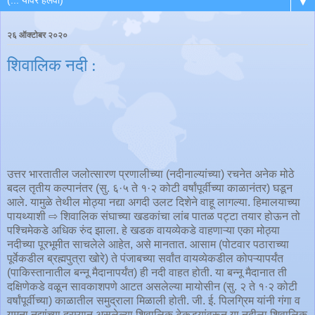
▼
२६ ऑक्टोबर २०२०
शिवालिक नदी :
उत्तर भारतातील जलोत्सारण प्रणालीच्या (नदीनाल्यांच्या) रचनेत अनेक मोठे
बदल तृतीय कल्पानंतर (सु. ६·५ ते १·२ कोटी वर्षांपूर्वीच्या काळानंतर) घडून
आले. यामुळे तेथील मोठ्या नद्या अगदी उलट दिशेने वाहू लागल्या. हिमालयाच्या
पायथ्याशी ⇨ शिवालिक संघाच्या खडकांचा लांब पातळ पट्टा तयार होऊन तो
पश्चिमेकडे अधिक रुंद झाला. हे खडक वायव्येकडे वाहणाऱ्या एका मोठ्या
नदीच्या पूरभूमीत साचलेले आहेत, असे मानतात. आसाम (पोटवार पठाराच्या
पूर्वेकडील ब्रह्मपुत्रा खोरे) ते पंजाबच्या सर्वांत वायव्येकडील कोपऱ्यापर्यंत
(पाकिस्तानातील बन्नू मैदानापर्यंत) ही नदी वाहत होती. या बन्नू मैदानात ती
दक्षिणेकडे वळून सावकाशपणे आटत असलेल्या मायोसीन (सु. २ ते १·२ कोटी
वर्षांपूर्वीच्या) काळातील समुद्राला मिळाली होती. जी. ई. पिलग्रिम यांनी गंगा व
यमुना नद्यांच्या दरम्यान असलेल्या शिवालिक टेकड्यांवरून या नदीला शिवालिक