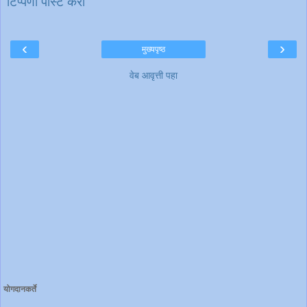
टिप्पणी पोस्ट करा
‹
›
मुख्यपृष्ठ
वेब आवृत्ती पहा
योगदानकर्ते