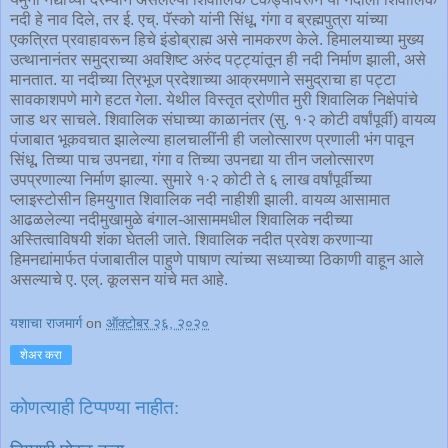
नदी हे नाव दिले, तर ई. एच्. पॅस्को यांनी सिंधू, गंगा व ब्रह्मपुत्रा यांच्या
एकत्रित प्रवाहावरून हिचे इंडोब्राह्म असे नामकरण केले. हिमालयाच्या मुख्य
उत्थानानंतर समुद्राच्या अवशिष्ट अरुंद पट्ट्यांतून ही नदी निर्माण झाली, असे
मानतात. या नदीच्या त्रिभूज प्रदेशाच्या आक्रमणाने समुद्राचा हा पट्टा
सावकाशपणे मागे हटत गेला. येथील विस्तृत द्रोणीत मुरी शिवालिक निक्षेपांचे
जाड थर साचले. शिवालिक संघाच्या काळानंतर (सु. १·२ कोटी वर्षांपूर्वी) वायव्य
पंजाबात भूकवचात झालेल्या हालचालींनी ही जलोत्सारण प्रणाली भंग पावून
सिंधू, तिच्या पाच उपनद्या, गंगा व तिच्या उपनद्या या तीन जलोत्सारण
उपप्रणाल्या निर्माण झाल्या. सुमारे १·२ कोटी ते ६ लाख वर्षांपूर्वीच्या
प्लाइस्टोसीन हिमयुगात शिवालिक नदी नाहीशी झाली. वायव्य आसामात
आढळलेल्या नदीमुखामुळे बंगाल-आसाममधील शिवालिक नदीच्या
अस्तित्वाविषयी शंका घेतली जाते. शिवालिक नदीत प्रवेश करणाऱ्या
हिमनद्यांमार्फत पंजाबातील पाहुणे पाषाण त्यांच्या सध्याच्या ठिकाणी वाहून आले
असल्याचे ए. एल्. कूलसन यांचे मत आहे.
यशाचा राजमार्ग
on
ऑक्टोबर २६, २०२०
शेअर करा
कोणत्याही टिप्पण्‍या नाहीत: