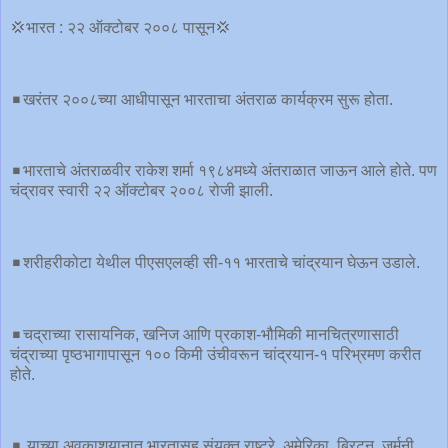
💢भारत : २२ ऑक्टोबर २००८ पासून💢
◾️खरंतर २००८च्या आधीपासून भारताचा अंतराळ कार्यक्रम सुरू होता.
◾️भारताचे अंतराळवीर राकेश शर्मा १९८४मध्ये अंतराळात जाऊन आले होते. पण
चंद्रावर स्वारी २२ ऑक्टोबर २००८ रोजी झाली.
◾️शरीहरीकोटा येथील पीएसएलव्ही सी-११ भारताचे चांद्रयान घेऊन उडाले.
◾️चद्राच्या रासायनिक, खनिज आणि प्रकाश-भौमिकी मानचित्रणासाठी
चंद्राच्या पृष्ठभागापासून १०० किमी उंचीवरून चांद्रयान-१ परिभ्रमण करीत
होते.
◾️ याच्या अवकाशयानात भारतासह संयुक्त राष्ट्रे, अमेरिका, ब्रिटन, जर्मनी,