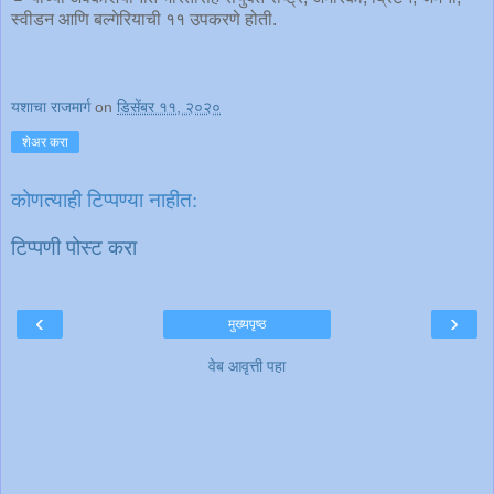
स्वीडन आणि बल्गेरियाची ११ उपकरणे होती.
यशाचा राजमार्ग
on
डिसेंबर ११, २०२०
शेअर करा
कोणत्याही टिप्पण्‍या नाहीत:
टिप्पणी पोस्ट करा
‹
›
मुख्यपृष्ठ
वेब आवृत्ती पहा