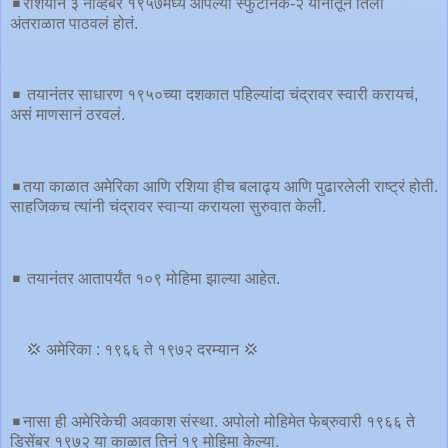
◾️रशियानं ३ नोव्हेंबर १९५७मध्ये आपल्या स्फुटनिक-२ यानातून तिला
अंतराळात पाठवलं होतं.
◾️ तयानंतर साधारण १९५०च्या दशकात पहिल्यांदा चंद्रावर स्वारी करायचं,
असं माणसानं ठरवलं.
◾️तया काळात अमेरिका आणि रशिया हीच बलाढ्य आणि पुढारलेली राष्ट्रं होती.
साहजिकच त्यांनी चंद्रावर स्वाऱ्या करायला सुरुवात केली.
◾️ तयानंतर आतापर्यंत १०९ मोहिमा झाल्या आहेत.
💢 अमेरिका : १९६६ ते १९७२ दरम्यान 💢
◾️नासा ही अमेरिकेची अवकाश संस्था. अपोलो मोहिमेत फेब्रुवारी १९६६ ते
डिसेंबर १९७२ या काळात तिनं १९ मोहिमा केल्या.