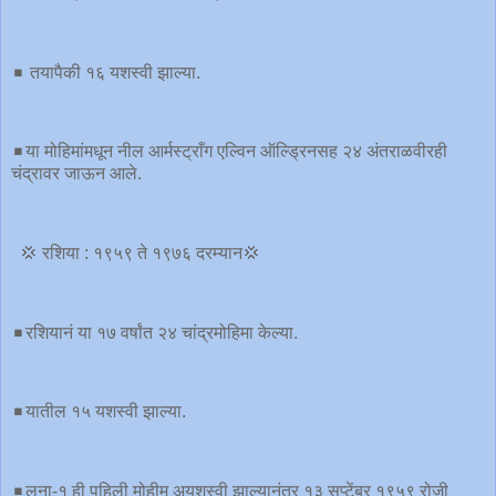
◾️ तयापैकी १६ यशस्वी झाल्या.
◾️या मोहिमांमधून नील आर्मस्ट्राँग एल्विन ऑल्ड्रिनसह २४ अंतराळवीरही
चंद्रावर जाऊन आले.
💢 रशिया : १९५९ ते १९७६ दरम्यान💢
◾️रशियानं या १७ वर्षांत २४ चांद्रमोहिमा केल्या.
◾️यातील १५ यशस्वी झाल्या.
◾️लना-१ ही पहिली मोहीम अयशस्वी झाल्यानंतर १३ सप्टेंबर १९५९ रोजी