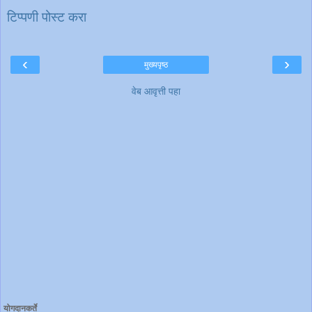
टिप्पणी पोस्ट करा
‹
›
मुख्यपृष्ठ
वेब आवृत्ती पहा
योगदानकर्ते