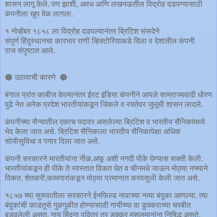
शासन लागू केले. पण झाशी, अवध आणि लखनऊतील विद्रोह दडपण्यासाठी
कंपनीला खुप वेळ लागला.
१ नोव्हेंबर १८५८ ला विद्रोह दडपल्यानंतर ब्रिटिश संसदेने
संपुर्ण हिंदुस्थानचा कारभार राणी व्हिक्टोरियाकडे दिला व देशातील कंपनी
राज संपुष्टात आले.
🟤 उठावाची कारणे 🟤
बंगाल प्रांत काबीज केल्यानंतर ईस्ट इंडिया कंपनीने आपले साम्राज्यवादी धोरण
पुढे नेत अनेक प्रदेश भारतीयांकडून जिंकले व रयतेवर जुलूमी शासन लादले.
कंपनीच्या सैन्यातील एकाच पदावर असलेल्या ब्रिटिश व भारतीय सैनिकांमध्ये
भेद केला जात असे. ब्रिटिश सैनिकाला भारतीय सैनिकापेक्षा अधिक
सोयीसुविधा व पगार दिला जात असे.
कंपनी सरकारने भारतीयांना नीळ,अफू अशी नगदी पीके घेण्यास सक्ती केली.
भारतीयांकडून ही पीके ते स्वस्तात विकत घेत व चीनमधे जाऊन मोठ्या नफ्याने
विकत. शेतकरी,कामगारांकडून मोठ्या प्रमाणात करवसुली केली जात असे.
१८५७ च्या सुरुवातीला सरकारने ईनफिल्ड नावाच्या नव्या बंदुका आणल्या. त्या
बंदुकांची काडतुसे गुळगुळीत होण्यासाठी गायीच्या वा डुक्कराच्या चरबीत
बुडवलेली असत. गाय हिंदूना पवित्र तर डुक्कर मुसलमानांना निषिद्ध असते.