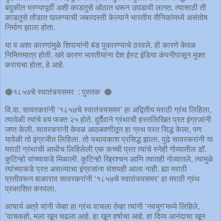
बंदुकीत भरण्यापूर्वी अशी काडतुसे ओठात धरून उघडावी लागत. त्यासाठी ती
काडतुसे तोंडात घालण्याची जबरदस्ती केल्याने भारतीय सैनिकांमध्ये असंतोष
निर्माण झाला होता.
या व अशा कारणांमुळे शिपायांनी बंड पुकारण्याचे ठरवले. ही कारणे केवळ
निमित्तमात्र होती. खरे कारण भारतीयांना देश ईस्ट इंडिया कंपनीपासून मुक्त
करायचा होता, हे आहे.
🟤१८५७चे स्वातंत्र्यसमर : पुस्तक 🟤
वि.दा. सावरकरांनी ‘१८५७चे स्वातंत्र्यसमर’ हा अद्वितीय मराठी ग्रंथ लिहिला,
त्यावेळी त्यांचे वय फक्त २५ होते. दुर्दैवाने ग्रंथाची हस्तलिखित प्रत इंग्रजांनी
जप्त केली. सावरकरांनी केवळ आठबवणीतून हा ग्रथ परत सिद्ध केला, पण
यावेळी तो इंग्रजीत लिहिला. तो यथावकाश प्रसिद्ध झाला. पुढे सावरकरांनी या
मराठी ग्रंथाची आधीच लिहिलेली एक कच्ची प्रत त्यांचे स्नेही गोव्यातील डॉ.
कुटिन्हो यांच्याकडे मिळाली. कुटिन्हो ख्रिश्चन आणि त्यातही गोव्यातले, त्यामुळे
त्यांच्याकडे प्रत असल्याचा इंग्रजांना संशयही आला नाही. ह्या मराठी
प्रतीवरून बाळाराव सावरकरांनी ‘१८५७चे स्वातंत्र्यसमर’ हा मराठी ग्रंथ
प्रकाशित करवला.
आचार्य अत्रे यांनी जेव्हा हा ग्रंथ वाचला तेव्हा त्यांनी ‘नवयुग’मध्ये लिहिले,
’वाचकहो, मला खून चढला आहे. हा खून हर्षाचा आहे. हा दिव्य आनंदाचा खून