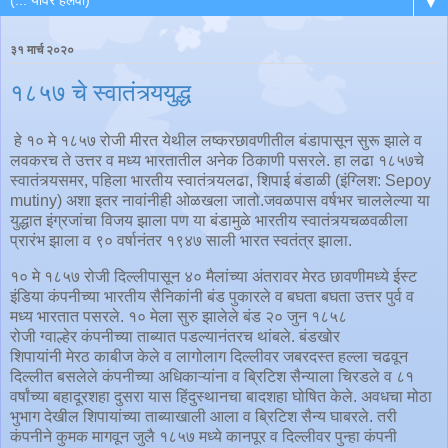
▼
३१ मार्च २०२०
१८५७ चे स्वातंत्र्ययुद्ध
हे १० मे १८५७ रोजी मीरत येथील लष्करछावणीतील बंडापासून सुरू झाले व
लवकरच ते उत्तर व मध्य भारतातील अनेक ठिकाणी पसरले. हा लढा १८५७चे
स्वातंत्र्यसमर, पहिला भारतीय स्वातंत्र्यलढा, शिपाई बंडाळी (इंग्लिश: Sepoy
mutiny) अशा इतर नावांनीही ओळखला जातो.जवळपास वर्षभर चाललेल्या या
युद्धात इंग्रजांचा विजय झाला पण या बंडामुळे भारतीय स्वातंत्र्यचळवळीला
प्रारंभ झाला व ९० वर्षानंतर १९४७ साली भारत स्वतंत्र झाला.
१० मे १८५७ रोजी दिल्लीपासून ४० मैलांच्या अंतरावर मेरठ छावणीमध्ये ईस्ट
इंडिया कंपनीच्या भारतीय सैनिकांनी बंड पुकारले व बघता बघता उत्तर पुर्व व
मध्य भारतात पसरले. १० मेला सुरु झालेले बंड २० जुन १८५८
रोजी ग्वाल्हेर कंपनीच्या ताब्यात पडल्यानंतरच थांबले. बंडखोर
शिपायांनी मेरठ काबीज केले व लागोलाग दिल्लीवर जबरदस्त हल्ला चढवून
दिल्लीत बसलेले कंपनीच्या अधिकाऱ्यांना व ब्रिटिश सैन्याला चिरडले व ८१
वर्षांच्या बहादूरशहा दुसरा यास हिंदुस्थानचा बादशहा घोषित केले. अवधचा मोठा
भुभाग देखील शिपायांच्या ताब्याखाली आला व ब्रिटिश सैन्य घाबरले. तरी
कंपनीने कुमक मागवून जुलै १८५७ मध्ये कानपूर व दिल्लीवर पुन्हा कंपनी