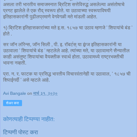
असला तरी भारतीय समाजमनात ब्रिटिश सत्तेविरुद्ध असलेल्या असंतोषाचे
प्रगट झालेले ते एक रौद् स्वरूप होते. या उठावाच्या स्वरूपाविषयी
इतिहासकारांनी पुढीलप्रमाणे वेगवेगळी मते मांडली आहेत.
१) ब्रिटिश इतिहासकारांच्या मते इ.स. १८५७ चा उठाव म्हणजे ' शिपायांचे बंड '
होते .
सर जाॅन लॉरेन्स, जॉन सिली , पी. इ. रॉबट॔स् या इंग्र्ज इतिहासकारांनी या
उठावाला ' शिपायांचे बंड ' म्हटलेले आहे. त्यांच्या मते, या उठावामागे सैन्यातील
काही असंतुष्ट शिपायांचा वैयक्तीक स्वार्थ होता. उठावामध्ये राष्ट्रभक्तीची
भावना नव्हती.
प्रा. न. र. फाटक या प्रसिद्ध भारतीय विचारवंतानेही या उठावाल, ' १८५७ ची
शिपाईगर्दी ' असे म्हटले आहे.
Avi Bangale
on
मार्च ३१, २०२०
शेअर करा
कोणत्याही टिप्पण्‍या नाहीत:
टिप्पणी पोस्ट करा