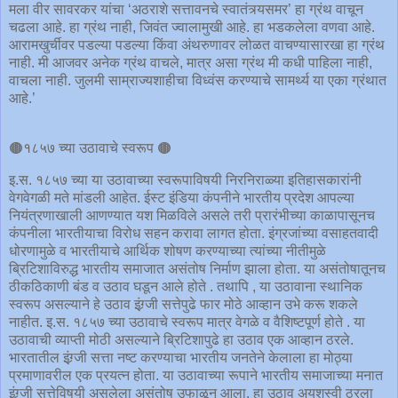
मला वीर सावरकर यांचा ‘अठराशे सत्तावनचे स्वातंत्र्यसमर’ हा ग्रंथ वाचून
चढला आहे. हा ग्रंथ नाही, जिवंत ज्वालामुखी आहे. हा भडकलेला वणवा आहे.
आरामखुर्चीवर पडल्या पडल्या किंवा अंथरुणावर लोळत वाचण्यासारखा हा ग्रंथ
नाही. मी आजवर अनेक ग्रंथ वाचले, मात्र असा ग्रंथ मी कधी पाहिला नाही,
वाचला नाही. जुलमी साम्राज्यशाहीचा विध्वंस करण्याचे सामर्थ्य या एका ग्रंथात
आहे.’
🟤१८५७ च्या उठावाचे स्वरूप 🟤
इ.स. १८५७ च्या या उठावाच्या स्वरूपाविषयी निरनिराळ्या इतिहासकारांनी
वेगवेगळी मते मांडली आहेत. ईस्ट इंडिया कंपनीने भारतीय प्रदेश आपल्या
नियंत्रणाखाली आणण्यात यश मिळविले असले तरी प्रारंभीच्या काळापासूनच
कंपनीला भारतीयाचा विरोध सहन करावा लागत होता. इंग्रजांच्या वसाहतवादी
धोरणामुळे व भारतीयाचे आर्थिक शोषण करण्याच्या त्यांच्या नीतीमुळे
ब्रिटिशाविरुद्ध भारतीय समाजात असंतोष निर्माण झाला होता. या असंतोषातूनच
ठीकठिकाणी बंड व उठाव घडून आले होते . तथापि , या उठावाना स्थानिक
स्वरूप असल्याने हे उठाव इंग्र्जी सत्तेपुढे फार मोठे आव्हान उभे करू शकले
नाहीत. इ.स. १८५७ च्या उठावाचे स्वरूप मात्र वेगळे व वैशिष्टपूर्ण होते . या
उठावाची व्याप्ती मोठी असल्याने ब्रिटिशापुढे हा उठाव एक आव्हान ठरले.
भारतातील इंग्र्जी सत्ता नष्ट करण्याचा भारतीय जनतेने केलाला हा मोठ्या
प्रमाणावरील एक प्रयत्न होता. या उठावाच्या रूपाने भारतीय समाजाच्या मनात
इंग्र्जी सत्तेविषयी असलेला असंतोष उफाळून आला. हा उठाव अयशस्वी ठरला