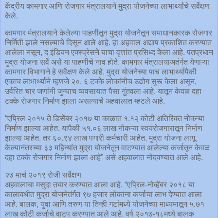
केंद्रीय कामगार आणि रोजगार मंत्रालयाने मुद्रा योजनेच्या लाभार्थ्यांचे सर्वेक्षण
केले.
कामगार मंत्रालयाने केलेल्या पाहणीतून मुद्रा योजनेतून समाधानकारक रोजगार
निर्मिती झाले नसल्याचे दिसून आले आहे. हा अहवाल अद्याप प्रकाशित करण्यात
आलेला नसून, द इंडियन एक्स्प्रेसने याचा वृत्तांत प्रसिध्द केला आहे. पंतप्रधान
मुद्रा योजना सर्वे असे या पाहणीचे नाव होते. कामगार मंत्रालयाअतंर्गत येणाऱ्या
कामगार विभागाने हे सर्वेक्षण केले आहे. मुद्रा योजनेच्या पाच लाभार्थ्यांपैकी
एकाच लाभार्थ्याने म्हणजे २०. ६ टक्के लोकांनीच उद्योग सुरू केला असून,
उर्वरित चार जणांनी जुन्याच व्यवसायात पैसा गुंतवला आहे. यातून केवळ दहा
टक्के रोजगार निर्माण झाला असल्याचे अहवालात म्हटले आहे.
“एप्रिल २०१५ ते डिसेंबर २०१७ या काळात १.१२ कोटी अतिरिक्त नोकऱ्या
निर्माण झाल्या आहेत. यापैकी ५१.०६ लाख नोकऱ्या स्वयंरोजगारातून निर्माण
झाल्या आहेत. तर ६०.९४ लाख पगारी कर्मचारी आहेत. मुद्रा योजना लागू
केल्यानंतरच्या ३३ महिन्यांत मुद्रा योजनेतून वाटण्यात आलेल्या कर्जातून केवळ
दहा टक्के रोजगार निर्माण झाला आहे” असे अहवालात नोंदवण्यात आले आहे.
२७ मार्च २०१९ रोजी सर्वेक्षण
अहवालाचा मसुदा तयार करण्यात आला आहे. “एप्रिल-नोव्हेंबर २०१८ या
कालावधीत मुद्रा योजनेतंर्गत ९७ हजार लोकांना कर्जाचा लाभ देण्यात आला
आहे. बालक, युवा आणि तरुण या तिन्ही गटांमध्ये योजनेच्या माध्यमातून ५.७१
लाख कोटी कर्जाचे वाटप करण्यात आले आहे. वर्ष २०१७-१८मध्ये बालक