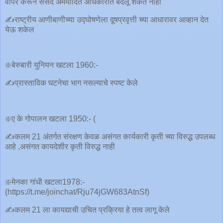
वापर करून संसद अमर्यादित अधिकारात बदलू शकत नाही
✍️राष्ट्रीय आणीबाणीच्या उद्घोषणेला दूषप्रवृत्ती च्या आधारावर आव्हान देत
येऊ शकेल
❇️बेरुबारी युनियन खटला 1960:-
✍️प्रास्ताविक घटनेचा भाग नसल्याचे स्पष्ट केले
❇️ए के गोपालन खटला 1950:- (
✍️कलम 21 अंतर्गत संरक्षण केवळ असंगत कार्यकारी कृती च्या विरुद्ध उपलब्ध
आहे ,असंगत कायदेशीर कृती विरुद्ध नाही
❇️मेनका गांधी खटला1978:-
(https://t.me/joinchat/Rju74jGW683AtnSf)
✍️कलम 21 ला कायद्याची उचित प्रक्रिया हे तत्व लागू केले