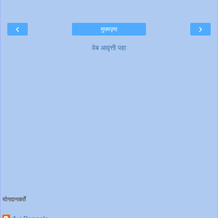
‹
›
मुख्यपृष्ठ
वेब आवृत्ती पहा
योगदानकर्ते