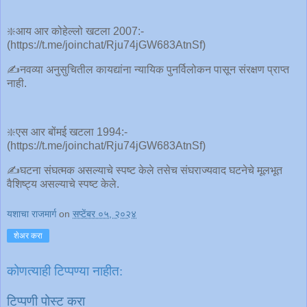
❇️आय आर कोहेल्लो खटला 2007:-
(https://t.me/joinchat/Rju74jGW683AtnSf)
✍️नवव्या अनुसुचितील कायद्यांना न्यायिक पुनर्विलोकन पासून संरक्षण प्राप्त
नाही.
❇️एस आर बोंमई खटला 1994:-
(https://t.me/joinchat/Rju74jGW683AtnSf)
✍️घटना संघत्मक असल्याचे स्पष्ट केले तसेच संघराज्यवाद घटनेचे मूलभूत
वैशिष्ट्य असल्याचे स्पष्ट केले.
यशाचा राजमार्ग
on
सप्टेंबर ०५, २०२४
शेअर करा
कोणत्याही टिप्पण्‍या नाहीत:
टिप्पणी पोस्ट करा