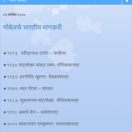
▼
०३ सप्टेंबर २०२०
नोबेलचे भारतीय मानकरी
◾️१९१३ रवींद्रनाथ टागोर – साहित्य
◾️१९३० चंद्रशेखर व्यंकट रमण- भौतिकशास्त्र
◾️१९६९- हरगोविंद खुराणा- वैद्यकशास्त्र
◾️१९७९- मदर तेरेसा – शांतता
◾️१९८३- सुब्रमण्यम चंद्रशेखर भौतिकशास्त्र
◾️१९९८ अमर्त्य सेन – अर्थशास्त्र
◾️२००९ व्यंकटरमण रामकृष्णन- रसायनशास्त्र