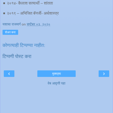
◾️ २०१४- कैलाश सत्यार्थी – शांतता
◾️ २०१९ – अभिजित बॅनर्जी- अर्थशास्त्र
यशाचा राजमार्ग
on
सप्टेंबर ०३, २०२०
शेअर करा
कोणत्याही टिप्पण्‍या नाहीत:
टिप्पणी पोस्ट करा
‹
›
मुख्यपृष्ठ
वेब आवृत्ती पहा