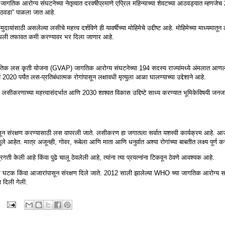
जागतिक आरोग्य संघटनेच्या नेतृत्वात दरवर्षीप्रमाणे एप्रिल महिन्याच्या शेवटच्या आठवड्यात म्हणजेच
ठवडा” पाळला जात आहे.
यांसाठी असलेल्या लसीचे महत्त्व दर्शविणे ही यावर्षीच्या मोहिमेचे उद्दीष्ट आहे. मोहिमेच्या माध्यमा
यामधली तफावत कमी करण्यावर भर दिला जाणार आहे.
ागतिक लस कृती योजना (GVAP) जागतिक आरोग्य संघटनेच्या 194 सदस्य राज्यांमध्ये अंमलात 
0 पर्यंत लस-प्रतिबंधात्मक रोगांपासून लक्षावधी मृत्युला आळा घालण्याच्या उद्देशाने आहे.
ूर्ण लसीकरणाच्या महत्त्वासंदर्भात आणि 2030 शाश्वत विकास उद्दिष्टे साध्य करण्यात भूमिकेविषयी जनजा
पासून संरक्षण करण्यासाठी लस वापरली जाते. लसीकरण हा जगातला सर्वात यशस्वी कार्यक्रम आहे.
हेत. मात्र अजूनही, गोवर, रूबेला आणि माता आणि धनुर्वात अश्या रोगांच्या बाबतीत लक्ष्य पूर्ण 
 प्रगती केली आहे किंवा पुढे चालू ठेवलेली आहे, त्यांना त्या प्रयत्नांना टिकवून ठेवणे आवश्यक आहे.
 घटक किंवा आजारांपासून संरक्षण दिले जाते. 2012 साली झालेल्या WHO च्या जागतिक आरोग्य सभे
दिली गेली.