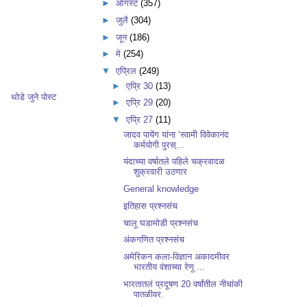
►
ऑगस्ट
(357)
►
जुलै
(304)
►
जून
(186)
►
मे
(254)
▼
एप्रिल
(249)
►
एप्रि 30
(13)
थोडे जुने पोस्ट
►
एप्रि 29
(20)
▼
एप्रि 27
(11)
जादव पायेंग यांना ‘स्वामी विवेकानंद
कर्मयोगी पुरस्...
यंदाच्या वर्षातले पहिले चक्रवादळ
शुक्रवारी उठणार
General knowledge
इतिहास प्रश्नसंच
चालू घडामोडी प्रश्नसंच
अंकगणित प्रश्नसंच
अमेरिकन कला-विज्ञान अकादमीवर
भारतीय वंशाच्या रेणू ...
भारतातलं प्रदूषण 20 वर्षांतील नीचांकी
पातळीवर.