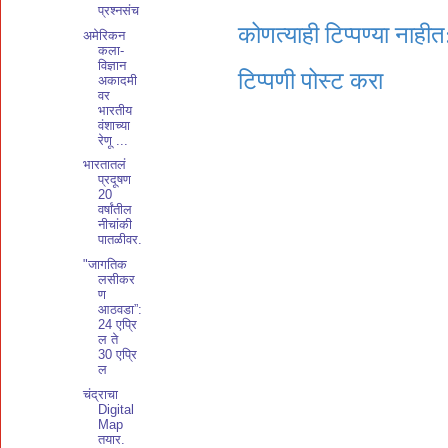
प्रश्नसंच
कोणत्याही टिप्पण्‍या नाहीत
अमेरिकन
कला-
विज्ञान
टिप्पणी पोस्ट करा
अकादमी
वर
भारतीय
वंशाच्या
रेणू ...
भारतातलं
प्रदूषण
20
वर्षांतील
नीचांकी
पातळीवर.
​​"जागतिक
लसीकर
ण
आठवडा”:
24 एप्रि
ल ते
30 एप्रि
ल
चंद्राचा
Digital
Map
तयार.