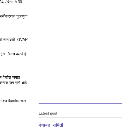
 24 एप्रिल ते 30
तून लसीकरणात गुंतवणूक
आणली जात आहे. GVAP
गृती निर्माण करणे हे
 आज देखील जगात
करण्यास जग मागे आहे.
च्या बैठकीदरम्यान
Latest post
पंचायत_समिती