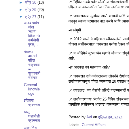
📌 “व्हॅक्सिन वर्क फॉर ऑल” या संकल्पनेखाली 
►
एप्रि 30
(13)
एप्रिल या कालावधीत "जागतिक लसीकरण आ
►
एप्रि 29
(20)
📌 जगभरातल्या मुलांच्या आरोग्यासाठी आणि समुदा
▼
एप्रि 27
(11)
वाढवून त्याच्या प्रमाणात वाढ करणे आणि त्
जादव पायेंग
यांना
▪️पार्श्वभूमी
‘स्वामी
विवेकानंद
📌 2012 साली मे महिन्यात स्वीकारलेली ज
कर्मयोगी
योजना लसीकरणाला जगभरात प्रवेश देऊन वर्ष 202
पुरस्...
यंदाच्या
📌 या मोहिमेचे मुख्य ध्येय म्हणजे जीवनात संप
वर्षातले
आहे.
पहिले
चक्रवाद
▪️हा आठवडा का महत्त्वाचा आहे?
ळ
शुक्रवारी
📌 जगभरात सर्व वयोगटातल्या लोकांचे रोगां
उठणार
लसीकरणापासून वंचित जवळपास 20 दशलक्ष मुले आ
General
knowle
📌 त्याउलट, ज्या देशांनी उद्दिष्टे गाठण्यासाठी
dge
📌 लसीकरणाच्या अंतर्गत 25 विविध संक्रामक
इतिहास
जागतिक लसीकरण आठवडा पाळण्याला मान्यता 
प्रश्नसंच
चालू
घडामोडी
Posted by
Avi
on
एप्रिल २७, २०२०
प्रश्नसंच
Labels:
Current Affairs
अंकगणित