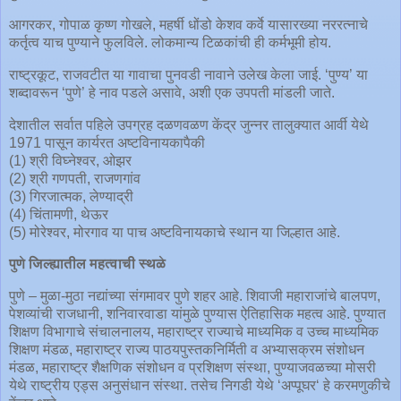
आगरकर, गोपाळ कृष्ण गोखले, महर्षी धोंडो केशव कर्वे यासारख्या नररत्नाचे
कर्तृत्व याच पुण्याने फुलविले. लोकमान्य टिळकांची ही कर्मभूमी होय.
राष्ट्रकूट, राजवटीत या गावाचा पुनवडी नावाने उलेख केला जाई. ‘पुण्य’ या
शब्दावरून ‘पुणे’ हे नाव पडले असावे, अशी एक उपपती मांडली जाते.
देशातील सर्वात पहिले उपग्रह दळणवळण केंद्र जुन्नर तालुक्यात आर्वी येथे
1971 पासून कार्यरत अष्टविनायकापैकी
(1) श्री विघ्नेश्वर, ओझर
(2) श्री गणपती, राजणगांव
(3) गिरजात्मक, लेण्याद्री
(4) चिंतामणी, थेऊर
(5) मोरेश्वर, मोरगाव या पाच अष्टविनायकाचे स्थान या जिल्हात आहे.
पुणे जिल्ह्यातील महत्वाची स्थळे
पुणे – मुळा-मुठा नद्यांच्या संगमावर पुणे शहर आहे. शिवाजी महाराजांचे बालपण,
पेशव्यांची राजधानी, शनिवारवाडा यांमुळे पुण्यास ऐतिहासिक महत्व आहे. पुण्यात
शिक्षण विभागाचे संचालनालय, महाराष्ट्र राज्याचे माध्यमिक व उच्च माध्यमिक
शिक्षण मंडळ, महाराष्ट्र राज्य पाठयपुस्तकनिर्मिती व अभ्यासक्रम संशोधन
मंडळ, महाराष्ट्र शैक्षणिक संशोधन व प्रशिक्षण संस्था, पुण्याजवळच्या मोसरी
येथे राष्ट्रीय एड्स अनुसंधान संस्था. तसेच निगडी येथे ‘अप्पूघर‘ हे करमणुकीचे