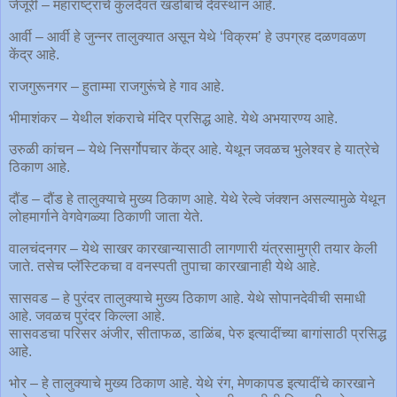
जेजूरी – महाराष्ट्राचे कुलदैवत खंडोबांचे देवस्थान आहे.
आर्वी – आर्वी हे जुन्नर तालुक्यात असून येथे ‘विक्रम’ हे उपग्रह दळणवळण
केंद्र आहे.
राजगुरूनगर – हुताम्मा राजगुरूंचे हे गाव आहे.
भीमाशंकर – येथील शंकराचे मंदिर प्रसिद्ध आहे. येथे अभयारण्य आहे.
उरुळी कांचन – येथे निसर्गोपचार केंद्र आहे. येथून जवळच भुलेश्वर हे यात्रेचे
ठिकाण आहे.
दौंड – दौंड हे तालुक्याचे मुख्य ठिकाण आहे. येथे रेल्वे जंक्शन असल्यामुळे येथून
लोहमार्गाने वेगवेगळ्या ठिकाणी जाता येते.
वालचंदनगर – येथे साखर कारखान्यासाठी लागणारी यंत्रसामुग्री तयार केली
जाते. तसेच प्लॅस्टिकचा व वनस्पती तुपाचा कारखानाही येथे आहे.
सासवड – हे पुरंदर तालुक्याचे मुख्य ठिकाण आहे. येथे सोपानदेवीची समाधी
आहे. जवळच पुरंदर किल्ला आहे.
सासवडचा परिसर अंजीर, सीताफळ, डाळिंब, पेरु इत्यादींच्या बागांसाठी प्रसिद्ध
आहे.
भोर – हे तालुक्याचे मुख्य ठिकाण आहे. येथे रंग, मेणकापड इत्यादींचे कारखाने