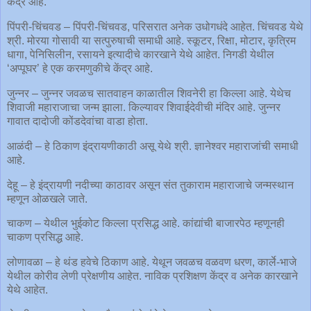
केंद्र आहे.
पिंपरी-चिंचवड – पिंपरी-चिंचवड, परिसरात अनेक उधोगधंदे आहेत. चिंचवड येथे
श्री. मोरया गोसावी या सत्पुरुषाची समाधी आहे. स्कूटर, रिक्षा, मोटार, कृत्रिम
धागा, पेनिसिलीन, रसायने इत्यादीचे कारखाने येथे आहेत. निगडी येथील
‘अप्पूघर’ हे एक करमणुकीचे केंद्र आहे.
जुन्नर – जुन्नर जवळच सातवाहन काळातील शिवनेरी हा किल्ला आहे. येथेच
शिवाजी महाराजाचा जन्म झाला. किल्यावर शिवाईदेवीची मंदिर आहे. जुन्नर
गावात दादोजी कोंडदेवांचा वाडा होता.
आळंदी – हे ठिकाण इंद्रायणीकाठी असू येथे श्री. ज्ञानेश्वर महाराजांची समाधी
आहे.
देहू – हे इंद्रायणी नदीच्या काठावर असून संत तुकाराम महाराजाचे जन्मस्थान
म्हणून ओळखले जाते.
चाकण – येथील भुईकोट किल्ला प्रसिद्ध आहे. कांद्यांची बाजारपेठ म्हणूनही
चाकण प्रसिद्ध आहे.
लोणावळा – हे थंड हवेचे ठिकाण आहे. येथून जवळच वळवण धरण, कार्ले-भाजे
येथील कोरीव लेणी प्रेक्षणीय आहेत. नाविक प्रशिक्षण केंद्र व अनेक कारखाने
येथे आहेत.