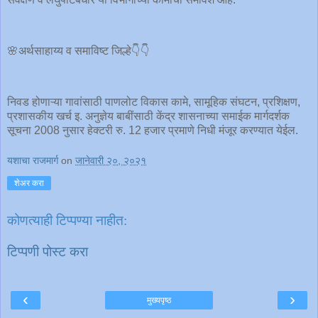
🌸अर्थसाहाय्य व समाविष्ट जिल्हे👇👇
निवड होणाऱ्या गावांसाठी पाणलोट विकास कामे, सामूहिक संघटन, प्रशिक्षण,
प्रशासकीय खर्च इ. अनुज्ञेय बाबींसाठी केंद्र शासनाच्या समाईक मार्गदर्शक
सूचना 2008 नुसार हेक्टरी रु. 12 हजार प्रमाणे निधी मंजूर करण्यात येईल.
यशाचा राजमार्ग
on
जानेवारी २०, २०२१
शेअर करा
कोणत्याही टिप्पण्‍या नाहीत:
टिप्पणी पोस्ट करा
‹
›
मुख्यपृष्ठ