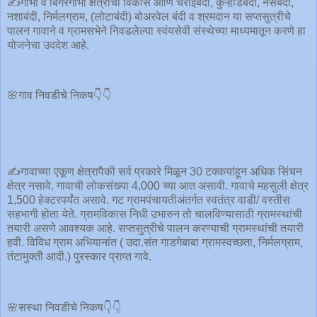
✍️गाभा व बिगरगाभा क्षेत्राचा विकास आणि चराईबंदी, कुऱ्हाडबंदी, नसबंदी,
नशाबंदी, निर्मलग्राम, (लोटाबंदी) बोअरवेल बंदी व श्रमदान या सप्तसुत्रीचे
पालन गावाने व ग्रामसभेने निवडलेल्या स्वंयसेवी संस्थेच्या माध्यमातून करणे हा
योजनेचा उददेश आहे.
🌸गाव निवडीचे निकष👇👇
✍️गावाच्या एकूण क्षेत्रापैकी सर्व प्रकारे मिळून 30 टक्कयांहून अधिक सिंचन
क्षेत्र नसावे. गावाची लोकसंख्या 4,000 च्या आत असावी. गावाचे महसुली क्षेत्र
1,500 हेक्टरपर्यंत असावे. गट ग्रामपंचायतीअंतर्गत स्वतंत्र वाडी/ वस्तीस
सहभागी होता येते. ग्रामविकास निधी उभारुन तो चालविण्यासाठी ग्रामस्थांची
तयारी असणे आवश्यक आहे. सप्तसुत्रीचे पालन करण्याची ग्रामस्थांची तयारी
हवी. विविध ग्राम अभियानांत ( उदा.संत गाडगेबाबा ग्रामस्वच्छता, निर्मलग्राम,
तंटामुक्ती आदी.) पुरस्कार प्राप्त गावे.
🌸सस्था निवडीचे निकष👇👇