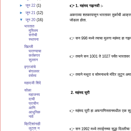
►
जून 22
(1)
👉 1. महंमद गझनवी :-
►
जून 21
(12)
अकराव्या शतकापासून भारतावर तुर्काची आक्रमणे 
▼
जून 20
(16)
जोडला होता.
भारतात
मुस्लिम
सत्तेची
👉 सन 998 मध्ये त्याचा मुलगा महंमद हा ग
स्थापना
खिल्जी
घराण्याचा
कर्तबगार
👉 तयाने सन 1001 ते 1027 पर्यंत भारतावर सतरा स
सुल्तान
इग्रजांचे
बंगालवर
👉 तयाने मथुरा व सोमनाथचे मंदिर लुटून अमा
वर्चस्व
महादजी शिंदे
सोळा
2. महंमद घुरी
महाजनप
दाची
प्राचीन
आणि
👉 महंमद घुरी हा अफगाणिस्तानमधील एक सुलतान
आधुनिक
नावे
ब्रिटिशांनाही
लुटता न
👉 सन 1992 मध्ये तराईनच्या सुद्धा दिल्लीचा