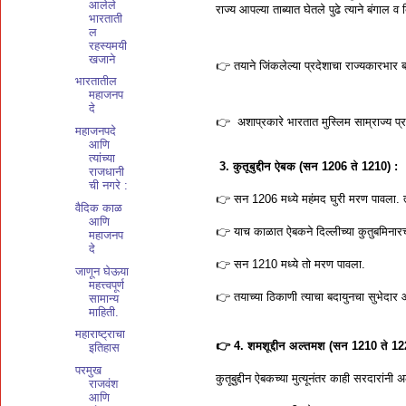
आलेले
राज्य आपल्या ताब्यात घेतले पुढे त्याने बंगा
भारताती
ल
रहस्यमयी
खजाने
👉 तयाने जिंकलेल्या प्रदेशाचा राज्यकारभार 
भारतातील
महाजनप
दे
👉 अशाप्रकारे भारतात मुस्लिम साम्राज्य प्र
महाजनपदे
आणि
त्यांच्या
3. कुतूबुद्दीन ऐबक (सन 1206 ते 1210) :
राजधानी
ची नगरे :
👉 सन 1206 मध्ये महंमद घुरी मरण पावला. त्या
वैदिक काळ
आणि
👉 याच काळात ऐबकने दिल्लीच्या कुतुबमिनारच
महाजनप
दे
👉 सन 1210 मध्ये तो मरण पावला.
जाणून घेऊया
महत्त्वपूर्ण
👉 तयाच्या ठिकाणी त्याचा बदायुनचा सुभेदार
सामान्य
माहिती.
महाराष्ट्राचा
👉 4. शमशूद्दीन अल्तमश (सन 1210 ते 12
इतिहास
परमुख
कुतूबुद्दीन ऐबकच्या मुत्यूनंतर काही सरदारां
राजवंश
आणि