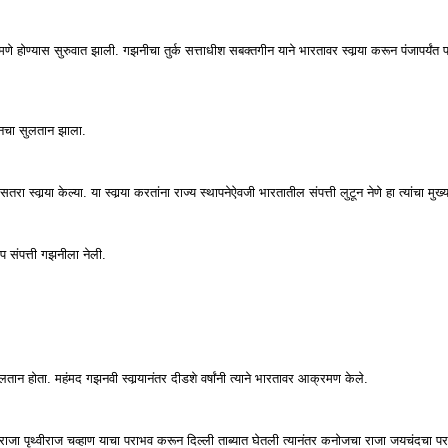
होण्यास सुरुवात झाली. गझनीचा तुर्क सत्ताधीश सबक्तगीन याने भारतावर स्वार्‍या करून पंजापर्यंत प्
झनचा सुलतान झाला.
्वार्‍या केल्या. या स्वार्‍या करतांना राज्य स्थापनेऐवजी भारतातील संपत्ती लुटून नेणे हा त्यांचा मुख्य
प संपत्ती गझनीला नेली.
 होता. महंमद गझनवी स्वार्‍यानंतर दीडशे वर्षांनी त्याने भारतावर आक्रमण केले.
 राजा पृथ्वीराज चव्हाण याचा पराभव करून दिल्ली ताब्यात घेतली त्यानंतर कनोजचा राजा जयचंदचा पर