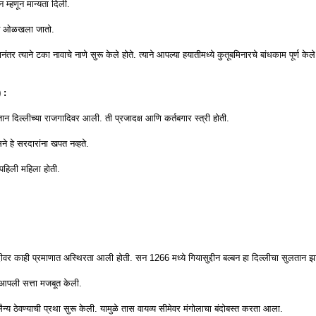
 म्हणून मान्यता दिली.
णून ओळखला जातो.
र त्याने टका नावाचे नाणे सुरू केले होते. त्याने आपल्या हयातीमध्ये कुतूबमिनारचे बांधकाम पूर्ण केले
 :
लतान दिल्लीच्या राजगादिवर आली. ती प्रजादक्ष आणि कर्तबगार स्त्री होती.
सने हे सरदारांना खपत नव्हते.
 पहिली महिला होती.
गादीवर काही प्रमाणात अस्थिरता आली होती. सन 1266 मध्ये गियासुद्दीन बल्बन हा दिल्लीचा सुलतान 
 आपली सत्ता मजबूत केली.
 सैन्य ठेवण्याची प्रथा सुरू केली. यामुळे तास वायव्य सीमेवर मंगोलाचा बंदोबस्त करता आला.