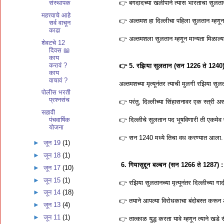
👉 बगदादच्या खलीपाने त्यास भारताचा सुलतान
संस्थापक
महत्त्वाचे आहे
👉 अल्तमश हा दिल्लीचा पहिला सुलतान म्ह
सर्व वाचून
काढा
👉 अल्तमशला सुलतान म्हणून मान्यता मिळाल्यानंत
शेवटचे 12
दिवस 📖
काय
करावं ?
👉 5. रझिया सुलतान (सन 1226 ते 1240)
काय
वाचावं ?
अल्तमशच्या मृत्यूनंतर त्याची मुलगी रझिया सु
पोलीस भरती
प्रश्नसंच
👉 परंतु, दिल्लीच्या सिंहासनावर एक स्त्री अ
सहावी
👉 दिल्लीचे सुलतान पद भूषविणारी ती एकमेव
पंचवार्षिक
योजना
👉 सन 1240 मध्ये तिचा वध करण्यात आला.
►
जून 19
(1)
►
जून 18
(1)
6. गियासुद्दून बल्बन (सन 1266 ते 1287) :
►
जून 17
(10)
►
जून 15
(1)
👉 रझिया सुलतानच्या मृत्यूनंतर दिल्लीच्या 
►
जून 14
(18)
👉 तयाने आपल्या विरोधकाचा बंदोबस्त करून
►
जून 13
(4)
►
जून 11
(1)
👉 तात्काळ युद्ध करता यावे म्हणून त्याने खडे