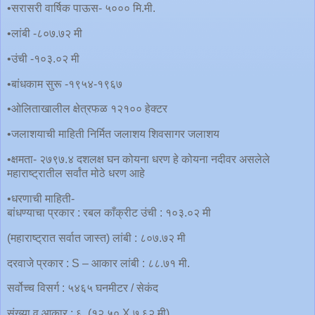
•सरासरी वार्षिक पाऊस- ५००० मि.मी.
•लांबी -८०७.७२ मी
•उंची -१०३.०२ मी
•बांधकाम सुरू -१९५४-१९६७
•ओलिताखालील क्षेत्रफळ १२१०० हेक्टर
•जलाशयाची माहिती निर्मित जलाशय शिवसागर जलाशय
•क्षमता- २७९७.४ दशलक्ष घन कोयना धरण हे कोयना नदीवर असलेले
महाराष्ट्रातील सर्वांत मोठे धरण आहे
•धरणाची माहिती-
बांधण्याचा प्रकार : रबल काँक्रीट उंची : १०३.०२ मी
(महाराष्ट्रात सर्वात जास्त) लांबी : ८०७.७२ मी
दरवाजे प्रकार : S – आकार लांबी : ८८.७१ मी.
सर्वोच्च विसर्ग : ५४६५ घनमीटर / सेकंद
संख्या व आकार : ६, (१२.५० X ७.६२ मी)