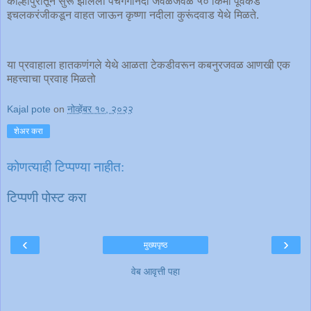
कोल्हापुरातून सुरू झालेली पंचगंगानदी जवळजवळ ५० किमी पूर्वेकडे
इचलकरंजीकडून वाहत जाऊन कृष्णा नदीला कुरूंदवाड येथे मिळते.
या प्रवाहाला हातकणंगले येथे आळता टेकडीवरून कबनुरजवळ आणखी एक
महत्त्वाचा प्रवाह मिळतो
Kajal pote
on
नोव्हेंबर १०, २०२२
शेअर करा
कोणत्याही टिप्पण्‍या नाहीत:
टिप्पणी पोस्ट करा
‹
›
मुख्यपृष्ठ
वेब आवृत्ती पहा