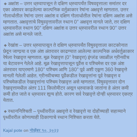
🔸अक्षांश – उत्तर ध्रुवापासून ते दक्षिण ध्रुवापर्यंत विषववृत्ताला समांतर दर
एका अंशावर काढलेल्या काल्पनिक वर्तुळाकार रेषांना अक्षवृत्ते म्हणतात. उत्तर
गोलार्धातील रेषांना उत्तर अक्षांश व दक्षिण गोलार्धातील रेषांना दक्षिण अक्षांश असे
म्हणतात. अक्षवृत्ताचे विषुववृत्तावरील स्थान 0° अक्षवृत्त मानले जाते, तर दक्षिण
ध्रुवावरील स्थान 90° दक्षिण अक्षांश व उत्तर ध्रुवावरील स्थान 90° उत्तर
अक्षांश असे मानले जाते.
🔸रेखांश – उत्तर ध्रुवापासून ते दक्षिण ध्रुवापर्यंत विषुववृत्ताला काटकोनात
छेदून जाणार्‍या व एक अंश अंतरावर काढण्यात आलेल्या काल्पनिक अर्धवर्तुळाकार
रेषेला रेखावृत्त म्हणतात. मूळ रेखावृत्त (0° रेखावृत्त) इंग्लंड जवळील ग्रीनवीच
या बेटावरुन गेलेले आहे. मूळ रेखावृत्तापासून पूर्वेस व पश्चिमेस दर एक अंश
अंतरावर याप्रमाणे 180° पश्चिम आणि 180° पूर्व अशी एकूण 360 रेखावृत्ते
मानली गेलेली आहेत. ग्रीनवीचच्या पूर्वेकडील रेखावृत्तांना पूर्व रेखावृत्त व
पश्चिमेकडील रेखावृत्तांना पश्चिम रेखावृत्त असे म्हणतात. विषुववृत्तावर दोन
रेखावृत्तामधील अंतर 111 किलोमीटर असून ध्रुवाकडे जातांना हे अंतर कमी
कमी होत जाते व ध्रुवावर शून्य होते. कारण सर्व रेखावृत्ते दोन्ही ध्रुवावर एकत्र
येतात.
🔸स्थाननिश्चिती – पृथ्वीवरील अक्षवृत्ते व रेखावृत्ते या दोहोंच्याही सहाय्याने
पृथ्वीवरील कोणत्याही ठिकाणाचे स्थान निश्चित करता येते.
Kajal pote
on
नोव्हेंबर १०, २०२२