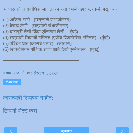
➢ भारतातील सर्वाधिक जागतिक वारसा स्थळे महाराष्ट्रमध्ये असून यात,
(1) अजिंठा लेणी - (छत्रपती संभाजीनगर)
(2) वेरूळ लेणी - (छत्रपती संभाजीनगर)
(3) घारापुरी लेणी किंवा एलिफंटा लेणी - (मुंबई)
(4) छत्रपती शिवाजी टर्मिनस (पूर्वीचे व्हिक्टोरिया टर्मिनस) - (मुंबई)
(5) पश्चिम घाट (कासचे पठार) - (सातारा)
(6) व्हिक्टोरियन गॉथिक आणि आर्ट डेको एन्सेम्बल्स - (मुंबई)
▬▬▬▬▬▬▬▬▬▬▬▬▬▬▬▬
यशाचा राजमार्ग
on
एप्रिल १८, २०२४
शेअर करा
कोणत्याही टिप्पण्‍या नाहीत:
टिप्पणी पोस्ट करा
‹
›
मुख्यपृष्ठ