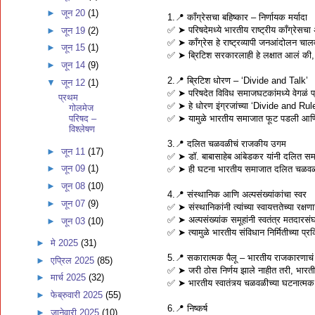
►
जून 20
(1)
1.📍 काँग्रेसचा बहिष्कार – निर्णायक मर्यादा
✅️ ➤ परिषदेमध्ये भारतीय राष्ट्रीय काँग्रेसचा 
►
जून 19
(2)
✅️ ➤ काँग्रेस हे राष्ट्रव्यापी जनआंदोलन चालव
►
जून 15
(1)
✅️ ➤ ब्रिटिश सरकारलाही हे लक्षात आलं की, प
►
जून 14
(9)
2.📍 ब्रिटिश धोरण – ‘Divide and Talk’
▼
जून 12
(1)
✅️ ➤ परिषदेत विविध समाजघटकांमध्ये वेगळं प्र
प्रथम
✅️ ➤ हे धोरण इंग्रजांच्या ‘Divide and Rule
गोलमेज
✅️ ➤ यामुळे भारतीय समाजात फूट पडली आणि एका
परिषद –
विश्लेषण
3.📍 दलित चळवळीचं राजकीय उगम
►
जून 11
(17)
✅️ ➤ डॉ. बाबासाहेब आंबेडकर यांनी दलित सम
►
जून 09
(1)
✅️ ➤ ही घटना भारतीय समाजात दलित चळवळ
►
जून 08
(10)
4.📍 संस्थानिक आणि अल्पसंख्यांकांचा स्वर
►
जून 07
(9)
✅️ ➤ संस्थानिकांनी त्यांच्या स्वायत्ततेच्या रक्ष
✅️ ➤ अल्पसंख्यांक समूहांनी स्वतंत्र मतदारसं
►
जून 03
(10)
✅️ ➤ त्यामुळे भारतीय संविधान निर्मितीच्या प्
►
मे 2025
(31)
5.📍 सकारात्मक पैलू – भारतीय राजकारणाच
►
एप्रिल 2025
(85)
✅️ ➤ जरी ठोस निर्णय झाले नाहीत तरी, भारती
►
मार्च 2025
(32)
✅️ ➤ भारतीय स्वातंत्र्य चळवळीच्या घटनात्मक 
►
फेब्रुवारी 2025
(55)
6.📍 निष्कर्ष
►
जानेवारी 2025
(10)