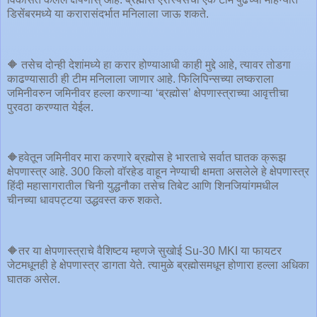
डिसेंबरमध्ये या करारासंदर्भात मनिलाला जाऊ शकते.
🔶 तसेच दोन्ही देशांमध्ये हा करार होण्याआधी काही मुद्दे आहे, त्यावर तोडगा
काढण्यासाठी ही टीम मनिलाला जाणार आहे. फिलिपिन्सच्या लष्कराला
जमिनीवरुन जमिनीवर हल्ला करणाऱ्या ‘ब्रह्मोस’ क्षेपणास्त्राच्या आवृत्तीचा
पुरवठा करण्यात येईल.
🔶हवेतून जमिनीवर मारा करणारे ब्रह्मोस हे भारताचे सर्वात घातक क्रूझ
क्षेपणास्त्र आहे. 300 किलो वॉरहेड वाहून नेण्याची क्षमता असलेले हे क्षेपणास्त्र
हिंदी महासागरातील चिनी युद्धनौका तसेच तिबेट आणि शिनजियांगमधील
चीनच्या धावपट्टया उद्धवस्त करु शकते.
🔶तर या क्षेपणास्त्राचे वैशिष्टय म्हणजे सुखोई Su-30 MKI या फायटर
जेटमधूनही हे क्षेपणास्त्र डागता येते. त्यामुळे ब्रह्मोसमधून होणारा हल्ला अधिका
घातक असेल.