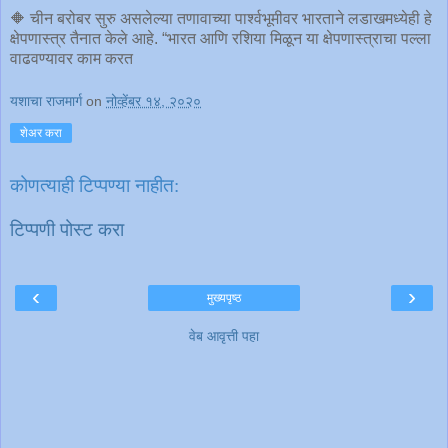
🔶 चीन बरोबर सुरु असलेल्या तणावाच्या पार्श्वभूमीवर भारताने लडाखमध्येही हे
क्षेपणास्त्र तैनात केले आहे. “भारत आणि रशिया मिळून या क्षेपणास्त्राचा पल्ला
वाढवण्यावर काम करत
यशाचा राजमार्ग
on
नोव्हेंबर १४, २०२०
शेअर करा
कोणत्याही टिप्पण्‍या नाहीत:
टिप्पणी पोस्ट करा
‹
›
मुख्यपृष्ठ
वेब आवृत्ती पहा