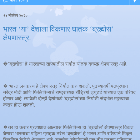
▼
१४ नोव्हेंबर २०२०
भारत ‘या’ देशाला विकणार घातक ‘ब्रह्मोस’
क्षेपणास्त्र.
🔶‘ब्रह्मोस’ हे भारताच्या ताफ्यातील सर्वात घातक क्रूझ क्षेपणास्त्र आहे.
🔶 भारत लवकरच हे क्षेपणास्त्र निर्यात करु शकतो. पुढच्यावर्षी पंतप्रधान
नरेंद्र मोदी आणि फिलिपिन्सचे राष्ट्राध्यक्ष रॉड्रिगो ड्युटर्ट यांच्यात एक परिषद
होणार आहे. त्यावेळी दोन्ही देशांमध्ये ‘ब्रह्मोस’च्या निर्याती संदर्भात महत्त्वाचा
करार होऊ शकतो.
🔶तर हा करार प्रत्यक्षात आल्यास फिलिपिन्स हा ‘ब्रह्मोस’ क्षेपणास्त्र विकत
घेणारा भारताचा पहिला ग्राहक ठरेल.‘ब्रह्मोस’ हे भारत आणि रशियाने मिळून
विकसित केलेले क्षेपणास् आहे. ब्रह्मोस एरोस्पेसची एक टीम पुढच्या महिन्यात