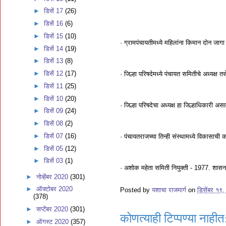
►
डिसें 17
(26)
►
डिसें 16
(6)
►
डिसें 15
(10)
· ग्रामपंचायतीमध्ये महिलांना किमान दोन जा
►
डिसें 14
(19)
►
डिसें 13
(8)
►
डिसें 12
(17)
· जिल्हा परिषदेमध्ये पंचायत समितीचे अध्यक्ष
►
डिसें 11
(25)
►
डिसें 10
(20)
· जिल्हा परिषदेचा अध्यक्ष हा जिल्हाधिकारी अस
►
डिसें 09
(24)
►
डिसें 08
(2)
►
डिसें 07
(16)
· पंचायतराजच्या तिन्ही संस्थामध्ये विकासाची
►
डिसें 05
(12)
►
डिसें 03
(1)
· अशोक महेता समिती नियुक्ती - 1977. शा
►
नोव्हेंबर 2020
(301)
►
ऑक्टोबर 2020
Posted by
यशाचा राजमार्ग
on
डिसेंबर १९
(378)
►
सप्टेंबर 2020
(301)
कोणत्याही टिप्पण्‍या नाहीत
►
ऑगस्ट 2020
(357)