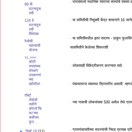
· भारतामध्ये स्थानिक स्वराज्य संस्थेचे स्वर
99 वी
घटनादुरू
स्ती
· या समितीची नियुक्ती केंद्र शासनाने 16 
124 वे
घटनादुरु
स्ती
विधेयक
· या समितीमधील इतर सदस्य - ठाकुर फुलसिंग,
रेल्वेची
महत्त्वाची
यासमितीने केलेल्या शिफारशी
योजना.
२८,०००
कोटी
· लोकशाही विकेंद्रीकरण करण्यात यावे.
रुपयांच्या
संरक्षण
उपकरणां
च्या
खरेदीला.
· पंचायतराज व्यवस्था त्रिस्तरीय असावी. म्ह
..
रॉबर्ट
लेवांडो
· ज्या गावाची लोकसंख्या 500 असेल तेथे ग्रा
स्कीने
कोरले‘फि
फा’च्या
सर्वोत्तम
फुट...
· ग्रामपंचायतीच्या सदस्यांची निवड प्रत्यक्ष प्रौ
►
डिसें 18
(11)