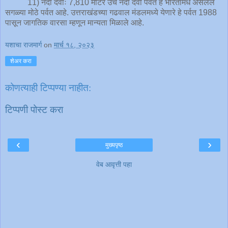
11) नंदा देवीः 7,810 मीटर उंच नंदा देवी पर्वत हे भारतामधे असलेले
सगळ्या मोठे पर्वत आहे. उत्तराखंडच्या गढवाल मंडलमध्ये येणारे हे पर्वत 1988
पासून जागतिक वारसा म्हणून मान्यता मिळाले आहे.
यशाचा राजमार्ग
on
मार्च १८, २०२३
शेअर करा
कोणत्याही टिप्पण्‍या नाहीत:
टिप्पणी पोस्ट करा
‹
›
मुख्यपृष्ठ
वेब आवृत्ती पहा