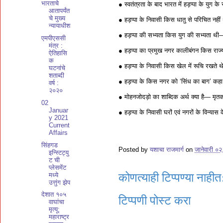
भारताचे
● स्वतंत्रता के बाद भारत में हड़प्पा के युग
आतापर्यंत
चे मुख्य
● हड़प्पा के निवासी किस धातु से परिचित नही
न्यायाधीश
● हड़प्पा की सभ्यता किस युग की सभ्यता थी—
एमपीएससी
मंत्र :
● हड़प्पा का प्रमुख नगर कालीबंगन किस राज्य 
ऐतिहासि
क
● हड़प्पा के निवासी किस खेल में रूचि रखते
घटनांचे
शताब्दी
● हड़प्पा के किस नगर को ‘सिंध का बाग’ क
वर्ष :
२०२०
● मोहनजोदड़ो का शाब्दिक अर्थ क्या है— मृतक
02
Januar
● हड़प्पा के निवासी घरों एवं नगरों के विन्या
y 2021
Current
Affairs
सिंहगड
Posted by
यशाचा राजमार्ग
on
जानेवारी ०
इन्स्टिट्यु
ट ची
प्लेसमेंट
मध्ये
कोणत्याही टिप्पण्‍या नाहीत
उत्तुंग झेप
देशात १०५
टिप्पणी पोस्ट करा
वाघांचा
मृत्यू;
महाराष्ट्र