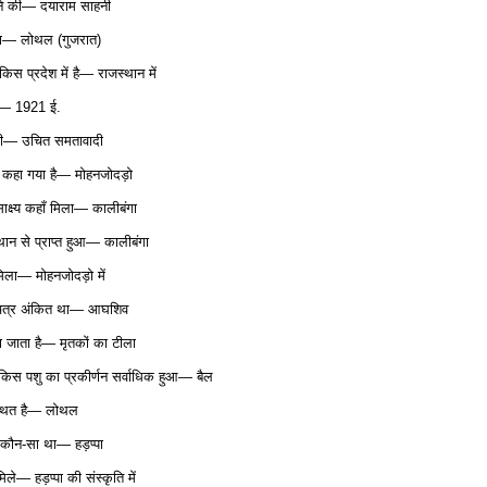
सने की— दयाराम साहनी
 था— लोथल (गुजरात)
िस प्रदेश में है— राजस्थान में
थी— 1921 ई.
ी थी— उचित समतावादी
 कहा गया है— मोहनजोदड़ो
साक्ष्य कहाँ मिला— कालीबंगा
ान से प्राप्त हुआ— कालीबंगा
मिला— मोहनजोदड़ो में
ा चित्र अंकित था— आघशिव
 जाता है— मृतकों का टीला
 पर किस पशु का प्रकीर्णन सर्वाधिक हुआ— बैल
 स्थित है— लोथल
 कौन-सा था— हड़प्पा
िले— हड़प्पा की संस्कृति में