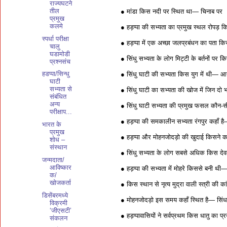
राज्यघटने
तील
● मांडा किस नदी पर स्थित था— चिनाब पर
प्रमुख
कलमे
● हड़प्पा की सभ्यता का प्रमुख स्थल रोपड
स्पर्धा परीक्षा
● हड़प्पा में एक अच्छा जलप्रबंधन का पता क
चालु
घडामोडी
● सिंधु सभ्यता के लोग मिट्टी के बर्तनों पर
प्रश्नसंच
हडप्पा/सिन्धु
● सिंधु घाटी की सभ्यता किस युग में थी— आद्
घाटी
सभ्यता से
● सिंधु घाटी का सभ्यता की खोज में जिन दो भ
संबंधित
अन्य
● सिंधु घाटी सभ्यता की प्रमुख फसल कौन-सी
परीक्षाप...
● हड़प्पा की समकालीन सभ्यता रंगपुर कहाँ है— 
भारत के
प्रमुख
● हड़प्पा और मोहनजोदड़ो की खुदाई किसने 
शोध –
संस्थान
● सिंधु सभ्यता के लोग सबसे अधिक किस देवता
जन्मदाता/
आविष्कार
● हड़प्पा की सभ्यता में मोहरे किससे बनी थी
क/
खोजकर्ता
● किस स्थान से नृत्य मुद्रा वाली स्त्री की कां
डिसेंबरमध्ये
● मोहनजोदड़ो इस समय कहाँ स्थित है— सिंध
विक्रमी
‘जीएसटी’
● हड़प्पावासियों ने सर्वप्रथम किस धातु का प
संकलन