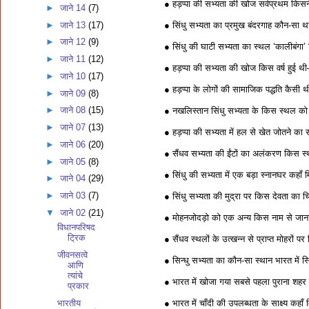
● हड़प्पा की सभ्यता की खोज सर्वप्रथम कि
►
जाने 14
(7)
►
जाने 13
(17)
● सिंधु सभ्यता का प्रमुख बंदरगाह कौन-सा
►
जाने 12
(9)
● सिंधु की घाटी सभ्यता का स्थल ‘कालीबंगा’ क
►
जाने 11
(12)
● हड़प्पा की सभ्यता की खोज किस वर्ष हुई 
►
जाने 10
(17)
● हड़प्पा के लोगों की सामाजिक पद्धति कैस
►
जाने 09
(8)
►
जाने 08
(15)
● नखलिस्तान सिंधु सभ्यता के किस स्थल को
►
जाने 07
(13)
● हड़प्पा की सभ्यता में हल से खेत जोतने का 
►
जाने 06
(20)
● सैंधव सभ्यता की ईंटों का अलंकरण किस स्थ
►
जाने 05
(8)
● सिंधु की सभ्यता में एक बड़ा स्नानघर कहाँ 
►
जाने 04
(29)
►
जाने 03
(7)
● सिंधु सभ्यता की मुद्रा पर किस देवता क
▼
जाने 02
(21)
● मोहनजोदड़ो को एक अन्य किस नाम से जाना
विधानपरिषद
ट्रिक
● सैंधव स्थलों के उत्खन्न से प्राप्त मोहरों
जीवनसत्वे
● सिन्धु सभ्यता का कौन-सा स्थान भारत में
आणि
त्यांचे
● भारत में खोजा गया सबसे पहला पुराना शहर
प्रकार
● भारत में चाँदी की उपलब्धता के साक्ष्य कहाँ म
भारतीय