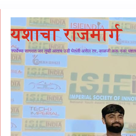
यशाचा राजमार्ग
स्पर्धेच्या सागरात जर तुम्ही आताच उडी घेतली असेल तर, काळजी करू नका यशाचा