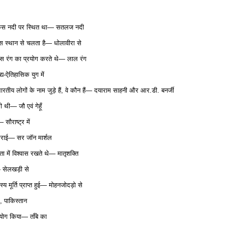
़ किस नदी पर स्थित था— सतलज नदी
िस स्थान से चलता है— धोलावीरा से
 किस रंग का प्रयोग करते थे— लाल रंग
य-ऐतिहासिक युग में
ारतीय लोगों के नाम जुड़े हैं, वे कौन हैं— दयाराम साहनी और आर.डी. बनर्जी
 थी— जौ एवं गेहूँ
सौराष्ट्र में
कराई— सर जॉन मार्शल
 में विश्वास रखते थे— मातृशक्ति
— सेलखड़ी से
स्य मूर्ति प्राप्त हुई— मोहनजोदड़ो से
, पाकिस्तान
्रयोग किया— ताँबे का