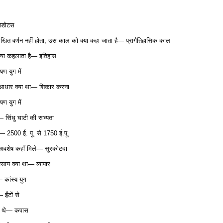
रोडोटस
ित वर्णन नहीं होता, उस काल को क्या कहा जाता है— प्रागैतिहासिक काल
्या कहलाता है— इतिहास
ण युग में
्य आधार क्या था— शिकार करना
ण युग में
— सिंधु घाटी की सभ्यता
ै— 2500 ई. पू. से 1750 ई.पू.
के अवशेष कहाँ मिले— सुरकोटदा
यवसाय क्या था— व्यापार
 कांस्य युग
 ईंटों से
गे थे— कपास