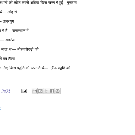
 के स्थानों की खोज सबसे अधिक किस राज्य में हुई—गुजरात
ं थे— लोह से
 ताम्रयुग
में है— राजस्थान में
 थे— शतरंज
हा जाता था— मोहनजोदड़ो को
ों का टीला
स के लिए किस पद्धति को अपनाते थे— ग्रीड पद्धति को
२, २०२१
: