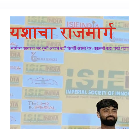
यशाचा राजमार्ग
स्पर्धेच्या सागरात जर तुम्ही आताच उडी घेतली असेल तर, काळजी करू नका यशाचा