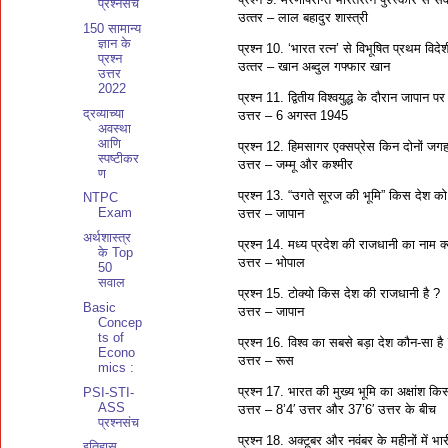
प्रश्नसंच
उत्‍तर – लाल बहादुर शास्‍त्री
150 सामान्य
ज्ञान के
प्रश्‍न 10. ‘भारत रत्‍न’ से विभूषित प्रथम विदेश
प्रश्न
उत्‍तर – खान अब्‍दुल गफ्फार खान
उत्तर
2022
प्रश्‍न 11. द्वितीय विश्वयुद्ध के दौरान जापान
द्रव्याच्या
उत्तर – 6 अगस्त 1945
अवस्था
आणि
प्रश्‍न 12. हिमसागर एक्सप्रेस किन दोनों जग
स्पष्टीकर
उत्तर – जम्मू और कश्मीर
ण
प्रश्‍न 13. “उगते सूरज की भूमि” किस देश को
NTPC
Exam
उत्तर – जापान
अर्थशास्त्र
प्रश्‍न 14. मध्य प्रदेश की राजधानी का नाम क्
के Top
उत्तर – भोपाल
50
सवाल
प्रश्‍न 15. टोक्यो किस देश की राजधानी है ?
Basic
उत्तर – जापान
Concep
ts of
प्रश्‍न 16. विश्व का सबसे बड़ा देश कौन-सा है
Econo
उत्तर – रूस
mics :
प्रश्‍न 17. भारत की मुख्य भूमि का अक्षांश क
PSI-STI-
ASS
उत्तर – 8’4′ उत्तर और 37’6′ उत्तर के बीच
प्रश्नसंच
प्रश्‍न 18. अक्टूबर और नवंबर के महीनों में भार
इतिहास