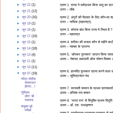
►
जून 22
(1)
प्रश्‍न 1. मानव ने सर्वप्रथम किस धातु का प्
उत्तर – ताँबा
►
जून 21
(12)
►
जून 20
(16)
प्रश्‍न 2. अंगूरों की पैदावार के लिए कौन-सा शह
उत्तर – नासिक (महाराष्ट्र)
►
जून 19
(1)
प्रश्‍न 3. कोयना बांध किस राज्य मे स्थित है ?
►
जून 18
(1)
उत्तर – महाराष्ट्र
►
जून 17
(10)
प्रश्‍न 4. शरीफा की फसल कौन से महीने काटी
►
जून 15
(1)
उत्तर – नवम्बर के प्रारम्भ
►
जून 14
(18)
प्रश्‍न 5. ‘ऑस्‍कर पुरस्‍कार’ प्रदान किया जाता
►
जून 13
(4)
उत्‍तर – नेशनल अकादमी ऑफ मोशन पिक्‍चर ऑर्ट
►
जून 11
(1)
►
जून 10
(11)
प्रश्‍न 6. ज्ञानपीठ पुरस्‍कार प्राप्‍त करने वा
▼
जून 07
(19)
उत्‍तर – सुमित्रानंदन पंथ
नरेंद्र मोदीच
पंतप्रधान
होणार...!
प्रश्‍न 7. सरस्‍वती सम्‍मान के प्रथम प्राप्‍तकर्ता 
'मुस्लिम
उत्‍तर – हरिवंश राय बच्‍चन
लीग’ ची
स्थापना.
प्रश्‍न 8. ‘भारत रत्‍न’ से विभूषित प्रथम विभूति 
उत्‍तर – डॉ. एस. राधाकृष्‍णन
संयुक्त पूर्व
परीक्षा
प्रश्‍न 9. मरणोपरान्‍त भारतरत्‍न पुरस्‍कार से 