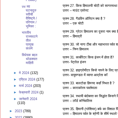
प्रश्‍न 27. किस हिमालयी चोटी को सागरमाथा
७४ व्या
घटनादुरु
उत्तर – माउंट एवरेस्ट
स्तीची
वैशिष्ट्ये /
प्रश्‍न 28. गैडविन ऑस्टिन क्या है ?
परिणाम /
उत्तर – एक चोटी
भूमिका :
प्रश्‍न 29. ग्रेटर हिमालय का दूसरा नाम क्या ह
भारतीय
उत्तर – हिमाद्री
राज्यघटने
तील
प्रश्‍न 30. जो नागा टीबा और महाभारत पर्वत श्
प्रमुख
कलमे
उत्तर – निम्न हिमालय
विधेयक बद्दल
प्रश्न 31. कार्बोरेटर किस इंजन में होता है?
थोडक्यात
उत्तर- पेट्रोल इंजन
माहिती
प्रश्न 32. हाइग्रोमीटर किसे नापने के लिए प्
►
मे 2024
(132)
उत्तर- वायुमण्डल में व्याप्त आर्द्रता कॉ
►
एप्रिल 2024
(177)
प्रश्‍न 33. बालटोडा हिमनद कहाँ स्थित है ?
►
मार्च 2024
(203)
उत्तर – काराकोरम पवर्तमाला
►
फेब्रुवारी 2024
(1)
प्रश्‍न 34. स्थायी बंदोबस्त का सिद्धांत किसने
►
जानेवारी 2024
उत्तर – लॉर्ड कॉर्नवालिस
(110)
प्रश्‍न 35. हिमानी (ग्लेशियर) बर्फ का विशाल प
►
2023
(789)
उत्तर – हिमालय पर्वत के श्रेणी के शीर्ष स्थल
►
2022
(2880)