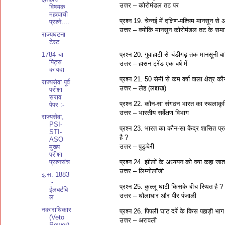
उत्तर – कोरोमंडल तट पर
विषयक
महत्वाची
प्रश्‍न 19. चेन्नई में दक्षिण-पश्चिम मानसून से अ
प्रश्ने....
उत्तर – क्योंकि मानसून कोरोमंडल तट के समाना
राज्यघटना
टेस्ट
प्रश्‍न 20. गुवाहाटी से चंडीगढ़ तक मानसूनी ब
1784 चा
पिट्स
उत्तर – हासन ट्रेंड एक वर्ष में
कायदा
प्रश्‍न 21. 50 सेमी से कम वर्षा वाला क्षेत्र क
राज्यसेवा पूर्व
उत्तर – लेह (लद्दाख)
परीक्षा
सराव
प्रश्‍न 22. कौन-सा संगठन भारत का स्थलाकृत
पेपर :-
उत्तर – भारतीय सर्वेक्षण विभाग
राज्यसेवा,
PSI-
प्रश्‍न 23. भारत का कौन-सा केंद्र शासित प
STI-
है ?
ASO
उत्तर – पुडुचेरी
मुख्य
परीक्षा
प्रश्‍न 24. झीलों के अध्ययन को क्या कहा जात
प्रश्नसंच
उत्तर – लिम्नोलॉजी
इ.स. 1883
:-
प्रश्‍न 25. कुल्लू घाटी किसके बीच स्थित है ?
ईलबर्टबि
उत्तर – धौलाधार और पीर पंजाली
ल
नकाराधिकार
प्रश्‍न 26. पिपली घाट दर्रे के किस पहाड़ी भाग म
(Veto
उत्तर – अरावली
Power)