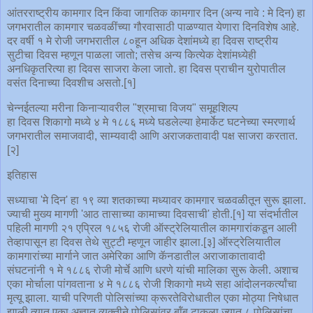
आंतरराष्ट्रीय कामगार दिन किंवा जागतिक कामगार दिन (अन्य नावे : मे दिन) हा
जगभरातील कामगार चळवळींच्या गौरवासाठी पाळण्यात येणारा दिनविशेष आहे.
दर वर्षी १ मे रोजी जगभरातील ८०हून अधिक देशांमध्ये हा दिवस राष्ट्रीय
सुटीचा दिवस म्हणून पाळला जातो; तसेच अन्य कित्येक देशांमध्येही
अनधिकृतरित्या हा दिवस साजरा केला जातो. हा दिवस प्राचीन युरोपातील
वसंत दिनाच्या दिवशीच असतो.[१]
चेन्नईतल्या मरीना किनाऱ्यावरील "श्रमाचा विजय" समूहशिल्प
हा दिवस शिकागो मध्ये ४ मे १८८६ मध्ये घडलेल्या हेमार्केट घटनेच्या स्मरणार्थ
जगभरातील समाजवादी, साम्यवादी आणि अराजकतावादी पक्ष साजरा करतात.
[२]
इतिहास
सध्याचा 'मे दिन' हा १९ व्या शतकाच्या मध्यावर कामगार चळवळीतून सुरू झाला.
ज्याची मुख्य मागणी 'आठ तासाच्या कामाच्या दिवसाची' होती.[१] या संदर्भातील
पहिली मागणी २१ एप्रिल १८५६ रोजी ऑस्ट्रेलियातील कामगारांकडून आली
तेव्हापासून हा दिवस तेथे सुट्टी म्हणून जाहीर झाला.[३] ऑस्ट्रेलियातील
कामगारांच्या मार्गाने जात अमेरिका आणि कॅनडातील अराजाकातावादी
संघटनांनी १ मे १८८६ रोजी मोर्चे आणि धरणे यांची मालिका सुरू केली. अशाच
एका मोर्चाला पांगवताना ४ मे १८८६ रोजी शिकागो मध्ये सहा आंदोलनकर्त्यांचा
मृत्यू झाला. याची परिणती पोलिसांच्या क्रूरतेविरोधातील एका मोठ्या निषेधात
झाली त्यात एका अज्ञात व्यक्तीने पोलिसांवर बॉंब टाकला ज्यात ८ पोलिसांचा