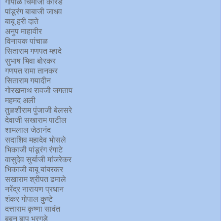
गोपाळ चिमाजी कोरडे
पांडूरंग बाबाजी जाधव
बाबू हरी दाते
अनुप माहावीर
विनायक पांचाळ
सिताराम गणपत म्हादे
सुभाष भिवा बोरकर
गणपत रामा तानकर
सिताराम गयादीन
गोरखनाथ रावजी जगताप
महमद अली
तुळशीराम पुंजाजी बेलसरे
देवाजी सखाराम पाटील
शामलाल जेठानंद
सदाशिव महादेव भोसले
भिकाजी पांडूरंग रंगाटे
वासुदेव सुर्याजी मांजरेकर
भिकाजी बाबू बांबरकर
सखाराम श्रीपत ढमाले
नरेंद्र नारायण प्रधान
शंकर गोपाल कुष्टे
दत्ताराम कृष्णा सावंत
बबन बापू भरगुडे