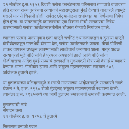
२१ नोव्हेंबर इ.स.१९५६ दिवशी फ्लोरा फाउंटनच्या परिसरात तणावाचे वातावरण
होते कारण राज्य पुनर्रचना आयोगाने महाराष्ट्राला मुंबई देण्याचे नाकारले त्यामुळे
मराठी माणसे चिडली होती. सर्वत्र छोट्यामोठ्या सभांमधून या निर्णयाचा निषेध
होत होता. या संगठनामुळे कामगारांचा एक विशाल मोर्चा सरकारचा निषेध
करण्यासाठी फ्लोरा फाऊंटनासमोरील चौकात येण्याचे नियोजन झाले.
त्यानंतर प्रचंड जनसमुदाय एका बाजूने चर्चगेट स्थानकाकडून व दुसऱ्या बाजूने
बोरीबंदरकडून गगनभेदी घोषणा देत, फ्लोरा फाउंटनकडे जमला. मोर्चा पोलिसी
ताकद वापरून उधळून लावण्यासाठी लाठीचार्ज करण्यात आला. मात्र अढळ
सत्याग्रहीं मुळे पोलिसांचे हे प्रयत्न अयशस्वी झाले आणि पोलिसांना
गोळीबाराचा आदेश मुंबई राज्याचे तत्कालीन मुख्यमंत्री मोरारजी देसाई यांच्याद्वारे
देण्यात आला. गोळीबार झाला आणि संयुक्त महाराष्ट्राच्या लढ्यात १०६
आंदोलक हुतात्मे झाले.
या हुतात्म्यांच्या बलिदानामुळे व मराठी माणसाच्या आंदोलनामुळे सरकारने नमते
घेऊन १ मे, इ.स. १९६० रोजी मुंबईसह संयुक्त महाराष्ट्राची स्थापना केली.
त्यानंतर इ.स. १९६५मध्ये त्या जागी हुतात्मा स्मारकाची उभारणी करण्यात आली.
हुतात्म्यांची नावे
संपादन करा
२१ नोव्हेंबर इ. स. १९५६ चे हुतात्मे
सिताराम बनाजी पवार