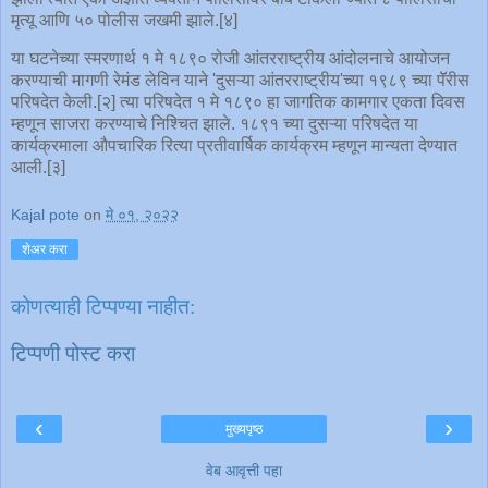
मृत्यू आणि ५० पोलीस जखमी झाले.[४]
या घटनेच्या स्मरणार्थ १ मे १८९० रोजी आंतरराष्ट्रीय आंदोलनाचे आयोजन
करण्याची मागणी रेमंड लेविन याने 'दुसऱ्या आंतरराष्ट्रीय'च्या १९८९ च्या पॅॅरीस
परिषदेत केली.[२] त्या परिषदेत १ मे १८९० हा जागतिक कामगार एकता दिवस
म्हणून साजरा करण्याचे निश्चित झाले. १८९१ च्या दुसऱ्या परिषदेत या
कार्यक्रमाला औपचारिक रित्या प्रतीवार्षिक कार्यक्रम म्हणून मान्यता देण्यात
आली.[३]
Kajal pote
on
मे ०१, २०२२
शेअर करा
कोणत्याही टिप्पण्‍या नाहीत:
टिप्पणी पोस्ट करा
‹
›
मुख्यपृष्ठ
वेब आवृत्ती पहा