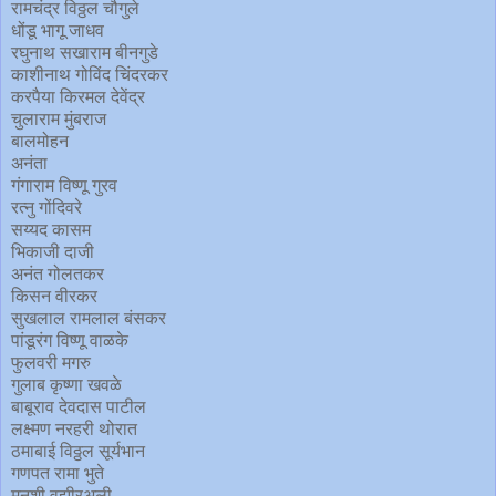
रामचंद्र विठ्ठल चौगुले
धोंडू भागू जाधव
रघुनाथ सखाराम बीनगुडे
काशीनाथ गोविंद चिंदरकर
करपैया किरमल देवेंद्र
चुलाराम मुंबराज
बालमोहन
अनंता
गंगाराम विष्णू गुरव
रत्नु गोंदिवरे
सय्यद कासम
भिकाजी दाजी
अनंत गोलतकर
किसन वीरकर
सुखलाल रामलाल बंसकर
पांडूरंग विष्णू वाळके
फुलवरी मगरु
गुलाब कृष्णा खवळे
बाबूराव देवदास पाटील
लक्ष्मण नरहरी थोरात
ठमाबाई विठ्ठल सूर्यभान
गणपत रामा भुते
मुनशी वझीऱअली