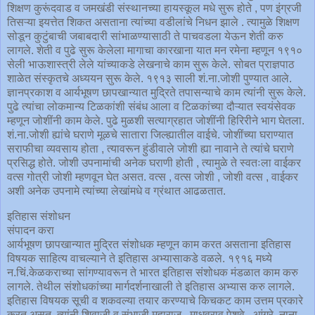
शिक्षण कुरूंदवाड व जमखंडी संस्थानच्या हायस्कूल मधे सुरू होते , पण इंग्रजी
तिसऱ्या इयत्तेत शिकत असताना त्यांच्या वडीलांचे निधन झाले . त्यामुळे शिक्षण
सोडून कुटुंबाची जबाबदारी सांभाळण्यासाठी ते पाचवडला येऊन शेती करु
लागले. शेती व पुढे सुरू केलेला मागाचा कारखाना यात मन रमेना म्हणून १९१०
सेली भाऊशास्त्री लेले यांच्याकडे लेखनाचे काम सुरू केले. सोबत प्राज्ञपाठ
शाळेत संस्कृतचे अध्ययन सुरू केले. १९१३ साली शं.ना.जोशी पुण्यात आले.
ज्ञानप्रकाश व आर्यभूषण छापखान्यात मुद्रिते तपासन्याचे काम त्यांनी सुरू केले.
पुढे त्यांचा लोकमान्य टिळकांशी संबंध आला व टिळकांच्या दौऱ्यात स्वयंसेवक
म्हणून जोशींनी काम केले. पुढे मुळशी सत्याग्रहात जोशींनी हिरिरीने भाग घेतला.
शं.ना.जोशी ह्यांचे घराणे मूळचे सातारा जिल्ह्यातील वाईचे. जोशींच्या घराण्यात
सराफीचा व्यवसाय होता , त्यावरून हुंडीवाले जोशी ह्या नावाने ते त्यांचे घराणे
प्रसिद्ध होते. जोशी उपनामांची अनेक घराणी होती , त्यामुळे ते स्वतःला वाईकर
वत्स गोत्री जोशी म्हणवून घेत असत. वत्स , वत्स जोशी , जोशी वत्स , वाईकर
अशी अनेक उपनामे त्यांच्या लेखांमधे व ग्रंथात आढळतात.
इतिहास संशोधन
संपादन करा
आर्यभूषण छापखान्यात मुद्रित संशोधक म्हणून काम करत असताना इतिहास
विषयक साहित्य वाचल्याने ते इतिहास अभ्यासाकडे वळले. १९१६ मध्ये
न.चिं.केळकराच्या सांगण्यावरून ते भारत इतिहास संशोधक मंडळात काम करु
लागले. तेथील संशोधकांच्या मार्गदर्शनाखाली ते इतिहास अभ्यास करु लागले.
इतिहास विषयक सूची व शकवल्या तयार करण्याचे किचकट काम उत्तम प्रकारे
करत असत. त्यांनी शिवाजी व संभाजी महाराज , माधवराव पेशवे , आंग्रे, नाना