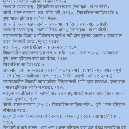
मुळशी सत्याग्रह सहाय्यक मंडळ) १९२२
राजवाडे लेखसंग्रह - ऐतिहासिक प्रस्तावना (संपादक - शं.ना.जोशी)
जोशी, शंकर नारायण; खरे, गणेश हरी (१९३०). शिवचरित्र साहित्य खंड ३.
पुणे: भारत इतिहास संशोधक मंडळ.
राजवाडे लेखसंग्रह - संकीर्ण निबंध भाग १ (संग्राहक - शं.ना.जोशी)
राजवाडे लेखसंग्रह - संकीर्ण निबंध भाग २ (संग्राहक - शं.ना.जोशी)
मङ्गलाष्टके विवाह व मौंजीबन्धन जुनी व नवी दोन पुस्तके एकत्र ( प्रकाशक-
केशव भिकाजी ढवळे , मुंबई ) १९३४
परांजपे कुलासंबंधी ऐतिहासिक उल्लेख , १९३५
शिवकालीन पत्रसारसंग्रह खंड ३ (शके १३४८ - शके १६०२) - प्रकाशक -
पुणे भारत इतिहास संशोधक मंडळ, १९३७
शिवचरित्र साहित्य खंड ५
संभाजीकालीन पत्रसारसंग्रह (शके १६०२ - शके १६१०) - प्रकाशक - पुणे
भारत इतिहास संशोधक मंडळ, १९३७ (नवीन आवृत्ती - ऑगस्ट २०१५)
रायगडावरील शिवाजी महाराजांच्या सिंहासनाची आणि इतर व्यवस्था (प्रकाशक
- भारत इतिहास संशोधन मंडळ), १९४०
मराठ्यांच्या इतिहासाची साधने खंड २५ - बापू गोखले पत्रव्यवहार (सहसंपादक
- कृ.वा.पुरंदरे) ,१९४१
जोशी, शंकर नारायण (१९४२). शिवचरित्र साहित्य खंड ८. पुणे: भारत इतिहास
संशोधक मंडळ.
छत्रपती संभाजी महाराज यांचे स्मारक, स्थळ वढू बुद्रुक - साधार विवेचन ,
१९४६
सेनापती दाभाडे दफ्तर , भाग १ला (भारत इतिहास संशोधक मंडळ त्रैमासिक वर्ष