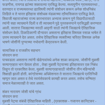
फडणीस, रायगड ह्यांच्या शकावल्या प्रसिद्ध केल्या. मध्ययुगीन ग्रामव्यवस्था ,
वतनदार व राज्यव्यवस्था ह्याविषयी त्यांनी संशोधन करून अनेक शोधनिबंध
लिहिले व ते भारत इतिहास संशोधक मंडळाच्या त्रैमासिकात प्रसिद्ध केले.
शिवाजी महाराजांच्या राज्य कारभारावर अभ्यास करून पुणे विद्यापीठासाठी
त्यांनी सहा व्याख्याने दिली व ती व्याख्याने पुढे पुस्तकरुपाने प्रसिद्धही करण्यात
आली. सातारा जिल्ह्याच्या मराठी आवृत्ती साठो त्यांनी जिल्ह्याचे ऐतिहासिक
संशोधन केले. ठिकठिकाणी दौऱ्यावर असताना इतिहास विषयक रसाळ भाषेत ते
उत्तम व्याख्याने देत असत. तसेच ऐतिहासिक व्यक्तीच्या चरित्र विषयक अनेक
भाषणे जोशींनी पुण्याच्या नभोवाणी केंद्रावरून केली.
सामाजिक व राजकीय सहभाग
संपादन करा
पाचवडला असताना त्यांनी खेडेगावांमधे अनेक शाळा काढल्या. जोशींनी मुळशी
सत्याग्रहात भाग घेतला होता , तेव्हा मुळशी पेट्याच्या इतिहासावर एक निबंध
लिहून तो प्रकाशित केला. मुळशी सत्याग्रहासाठी जोशींना तीन महिन्यांची
शिक्षाही झाली होती. कांग्रेसच्या अधिवेशनात ते सातारा जिल्ह्याचे प्रतिनिधी
म्हणून जात असत व तेथे स्वयंसेवकाचे कामही करत असत. तसेच सन्मित्र
समाज मेळाव्यातही ते जात असत.
शंकर नारायण जोशी यांचे ग्रंथ
संपादन करा
मुळशी पेट्या संबंधी ऐतिहासिक माहिती , (प्रकाशक - गजानन कानिटकर -