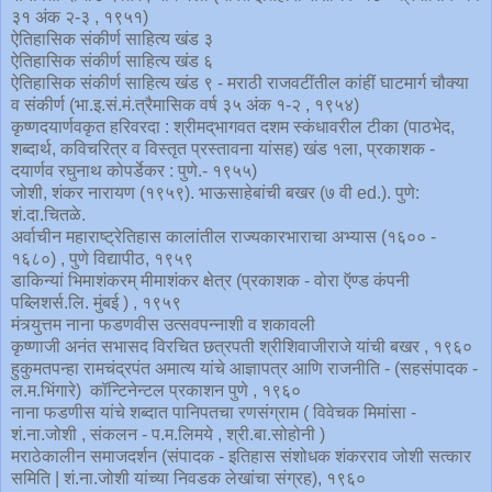
३१ अंक २-३ , १९५१)
ऐतिहासिक संकीर्ण साहित्य खंड ३
ऐतिहासिक संकीर्ण साहित्य खंड ६
ऐतिहासिक संकीर्ण साहित्य खंड ९ - मराठी राजवटींतील कांहीं घाटमार्ग चौक्या
व संकीर्ण (भा.इ.सं.मं.त्रैमासिक वर्ष ३५ अंक १-२ , १९५४)
कृष्णदयार्णवकृत हरिवरदा : श्रीमद्‌भागवत दशम स्कंधावरील टीका (पाठभेद,
शब्दार्थ, कविचरित्र व विस्तृत प्रस्तावना यांसह) खंड १ला, प्रकाशक -
दयार्णव रघुनाथ कोपर्डेकर : पुणे.- १९५५)
जोशी, शंकर नारायण (१९५९). भाऊसाहेबांची बखर (७ वी ed.). पुणे:
शं.दा.चितळे.
अर्वाचीन महाराष्ट्रेतिहास कालांतील राज्यकारभाराचा अभ्यास (१६०० -
१६८०) , पुणे विद्यापीठ, १९५९
डाकिन्यां भिमाशंकरम् मीमाशंकर क्षेत्र (प्रकाशक - वोरा ऍण्ड कंपनी
पब्लिशर्स.लि. मुंबई ) , १९५९
मंत्र्युत्तम नाना फडणवीस उत्सवपन्नाशी व शकावली
कृष्णाजी अनंत सभासद विरचित छत्रपती श्रीशिवाजीराजे यांची बखर , १९६०
हुकुमतपन्हा रामचंद्रपंत अमात्य यांचे आज्ञापत्र आणि राजनीति - (सहसंपादक -
ल.म.भिंगारे) कॉन्टिनेन्टल प्रकाशन पुणे , १९६०
नाना फडणीस यांचे शब्दात पानिपतचा रणसंग्राम ( विवेचक मिमांसा -
शं.ना.जोशी , संकलन - प.म.लिमये , श्री.बा.सोहोनी )
मराठेकालीन समाजदर्शन (संपादक - इतिहास संशोधक शंकरराव जोशी सत्कार
समिति | शं.ना.जोशी यांच्या निवडक लेखांचा संग्रह), १९६०