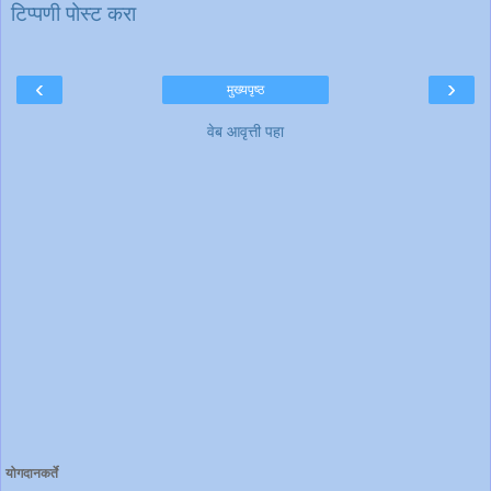
टिप्पणी पोस्ट करा
‹
›
मुख्यपृष्ठ
वेब आवृत्ती पहा
योगदानकर्ते